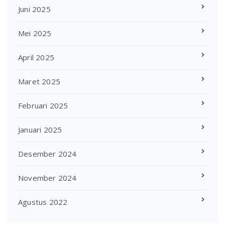
Juni 2025
Mei 2025
April 2025
Maret 2025
Februari 2025
Januari 2025
Desember 2024
November 2024
Agustus 2022