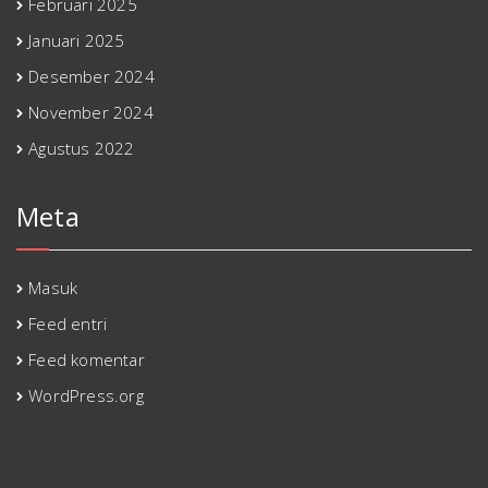
Februari 2025
Januari 2025
Desember 2024
November 2024
Agustus 2022
Meta
Masuk
Feed entri
Feed komentar
WordPress.org