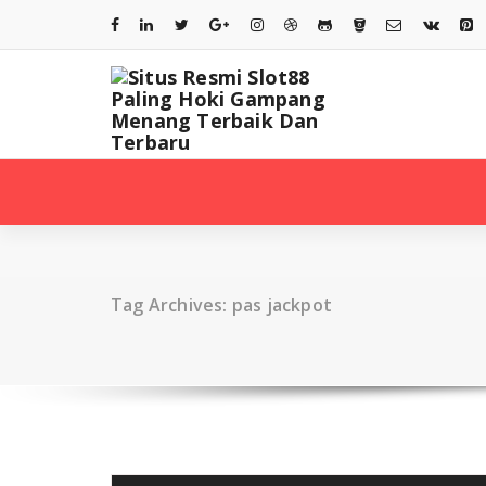
Skip
to
content
Sales
Contact Sales
Have a 
322
332 00 322
conta
om
Tag Archives: pas jackpot