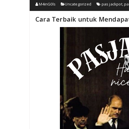
M4inG0ls
Uncategorized
pas jackpot
,
pa
Cara Terbaik untuk Mendapat