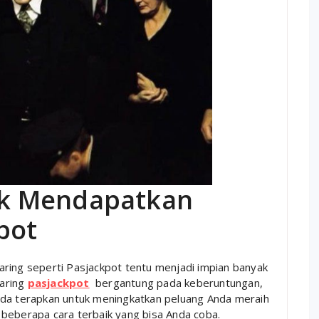
uk Mendapatkan
pot
ring seperti Pasjackpot tentu menjadi impian banyak
aring
pasjackpot
bergantung pada keberuntungan,
nda terapkan untuk meningkatkan peluang Anda meraih
beberapa cara terbaik yang bisa Anda coba.