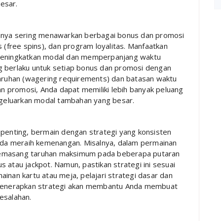
esar.
innya sering menawarkan berbagai bonus dan promosi
s (free spins), dan program loyalitas. Manfaatkan
 meningkatkan modal dan memperpanjang waktu
g berlaku untuk setiap bonus dan promosi dengan
ruhan (wagering requirements) dan batasan waktu
 promosi, Anda dapat memiliki lebih banyak peluang
geluarkan modal tambahan yang besar.
nting, bermain dengan strategi yang konsisten
da meraih kemenangan. Misalnya, dalam permainan
memasang taruhan maksimum pada beberapa putaran
 atau jackpot. Namun, pastikan strategi ini sesuai
inan kartu atau meja, pelajari strategi dasar dan
m menerapkan strategi akan membantu Anda membuat
esalahan.