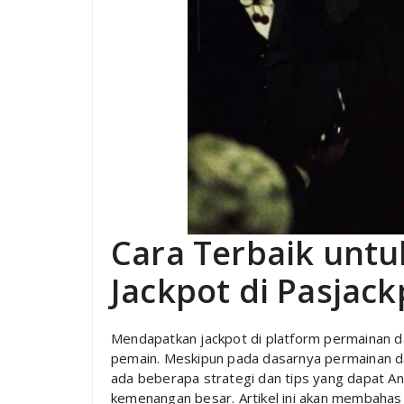
Cara Terbaik unt
Jackpot di Pasjack
Mendapatkan jackpot di platform permainan da
pemain. Meskipun pada dasarnya permainan d
ada beberapa strategi dan tips yang dapat A
kemenangan besar. Artikel ini akan membahas 