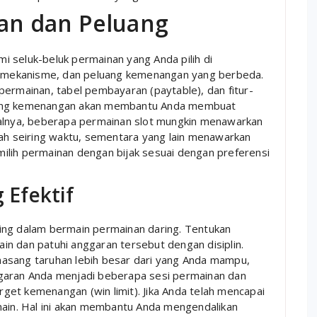
n dan Peluang
 seluk-beluk permainan yang Anda pilih di
n, mekanisme, dan peluang kemenangan yang berbeda.
permainan, tabel pembayaran (paytable), dan fitur-
luang kemenangan akan membantu Anda membuat
salnya, beberapa permainan slot mungkin menawarkan
bah seiring waktu, sementara yang lain menawarkan
emilih permainan dengan bijak sesuai dengan preferensi
Efektif
ing dalam bermain permainan daring. Tentukan
n dan patuhi anggaran tersebut dengan disiplin.
asang taruhan lebih besar dari yang Anda mampu,
ggaran Anda menjadi beberapa sesi permainan dan
arget kemenangan (win limit). Jika Anda telah mencapai
main. Hal ini akan membantu Anda mengendalikan