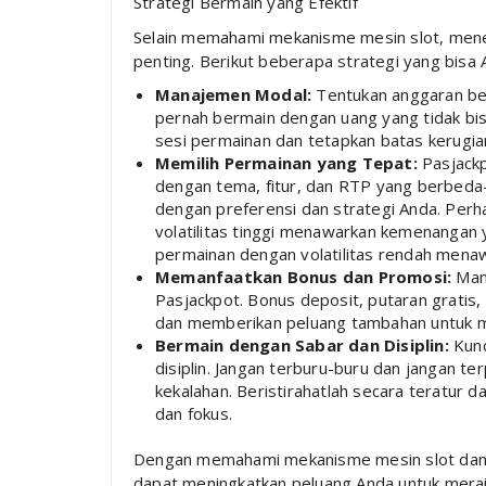
Strategi Bermain yang Efektif
Selain memahami mekanisme mesin slot, mener
penting. Berikut beberapa strategi yang bisa 
Manajemen Modal:
Tentukan anggaran ber
pernah bermain dengan uang yang tidak bi
sesi permainan dan tetapkan batas kerugia
Memilih Permainan yang Tepat:
Pasjack
dengan tema, fitur, dan RTP yang berbeda-
dengan preferensi dan strategi Anda. Perha
volatilitas tinggi menawarkan kemenangan y
permainan dengan volatilitas rendah menawa
Memanfaatkan Bonus dan Promosi:
Manf
Pasjackpot. Bonus deposit, putaran gratis
dan memberikan peluang tambahan untuk 
Bermain dengan Sabar dan Disiplin:
Kunc
disiplin. Jangan terburu-buru dan jangan t
kekalahan. Beristirahatlah secara teratur 
dan fokus.
Dengan memahami mekanisme mesin slot dan m
dapat meningkatkan peluang Anda untuk merai