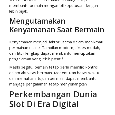
membantu pemain mengambil keputusan dengan
lebih bijak.
Mengutamakan
Kenyamanan Saat Bermain
Kenyamanan menjadi faktor utama dalam menikmati
permainan online. Tampilan modern, akses mudah,
dan fitur lengkap dapat membantu menciptakan
pengalaman yang lebih positif.
Meski begitu, pemain tetap perlu memiliki kontrol
dalam aktivitas bermain. Menentukan batas waktu
dan memahami tujuan bermain dapat membantu
menjaga pengalaman tetap menyenangkan.
Perkembangan Dunia
Slot Di Era Digital