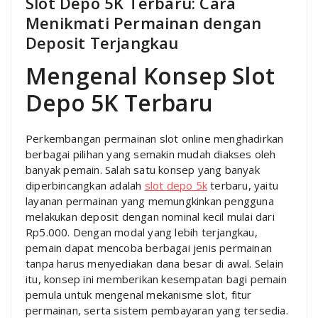
Slot Depo 5K Terbaru: Cara
Menikmati Permainan dengan
Deposit Terjangkau
Mengenal Konsep Slot
Depo 5K Terbaru
Perkembangan permainan slot online menghadirkan
berbagai pilihan yang semakin mudah diakses oleh
banyak pemain. Salah satu konsep yang banyak
diperbincangkan adalah
slot depo 5k
terbaru, yaitu
layanan permainan yang memungkinkan pengguna
melakukan deposit dengan nominal kecil mulai dari
Rp5.000. Dengan modal yang lebih terjangkau,
pemain dapat mencoba berbagai jenis permainan
tanpa harus menyediakan dana besar di awal. Selain
itu, konsep ini memberikan kesempatan bagi pemain
pemula untuk mengenal mekanisme slot, fitur
permainan, serta sistem pembayaran yang tersedia.