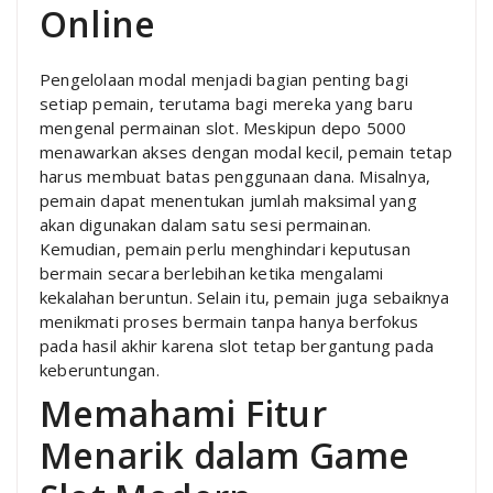
Online
Pengelolaan modal menjadi bagian penting bagi
setiap pemain, terutama bagi mereka yang baru
mengenal permainan slot. Meskipun depo 5000
menawarkan akses dengan modal kecil, pemain tetap
harus membuat batas penggunaan dana. Misalnya,
pemain dapat menentukan jumlah maksimal yang
akan digunakan dalam satu sesi permainan.
Kemudian, pemain perlu menghindari keputusan
bermain secara berlebihan ketika mengalami
kekalahan beruntun. Selain itu, pemain juga sebaiknya
menikmati proses bermain tanpa hanya berfokus
pada hasil akhir karena slot tetap bergantung pada
keberuntungan.
Memahami Fitur
Menarik dalam Game