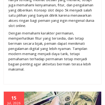
juga memahami kenyamanan, fitur, dan pengalaman
yang diberikan. Konsep slot depo 5k menjadi salah
satu pilihan yang banyak dilirik karena menawarkan
akses ringan bagi pemain yang ingin mengenal dunia
slot online.
Dengan memahami karakter permainan,
memperhatikan fitur yang tersedia, dan tetap
bermain secara bijak, pemain dapat menikmati
pengalaman digital yang lebih nyaman. Tampilan
modern memang menjadi daya tarik, tetapi
pemahaman terhadap permainan tetap menjadi
bagian penting agar aktivitas bermain terasa lebih
maksimal.
15
Jul, 2026