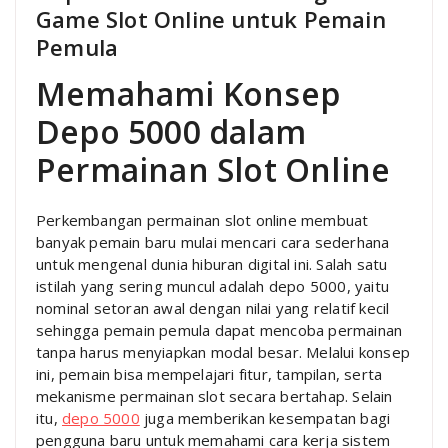
Game Slot Online untuk Pemain
Pemula
Memahami Konsep
Depo 5000 dalam
Permainan Slot Online
Perkembangan permainan slot online membuat
banyak pemain baru mulai mencari cara sederhana
untuk mengenal dunia hiburan digital ini. Salah satu
istilah yang sering muncul adalah depo 5000, yaitu
nominal setoran awal dengan nilai yang relatif kecil
sehingga pemain pemula dapat mencoba permainan
tanpa harus menyiapkan modal besar. Melalui konsep
ini, pemain bisa mempelajari fitur, tampilan, serta
mekanisme permainan slot secara bertahap. Selain
itu,
depo 5000
juga memberikan kesempatan bagi
pengguna baru untuk memahami cara kerja sistem