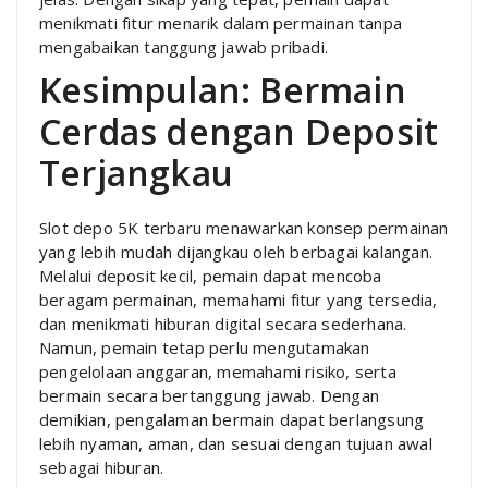
menikmati fitur menarik dalam permainan tanpa
mengabaikan tanggung jawab pribadi.
Kesimpulan: Bermain
Cerdas dengan Deposit
Terjangkau
Slot depo 5K terbaru menawarkan konsep permainan
yang lebih mudah dijangkau oleh berbagai kalangan.
Melalui deposit kecil, pemain dapat mencoba
beragam permainan, memahami fitur yang tersedia,
dan menikmati hiburan digital secara sederhana.
Namun, pemain tetap perlu mengutamakan
pengelolaan anggaran, memahami risiko, serta
bermain secara bertanggung jawab. Dengan
demikian, pengalaman bermain dapat berlangsung
lebih nyaman, aman, dan sesuai dengan tujuan awal
sebagai hiburan.