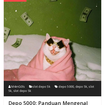
M4inG0ls
slot depo 5k
depo 5000
,
depo 5k
,
slot
5k
,
slot depo 5k
Depo 5000: Panduan Mengenal