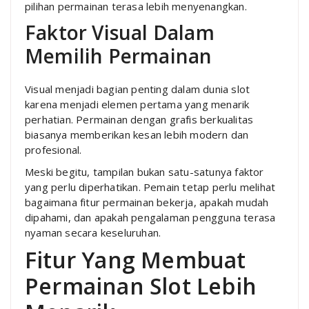
pilihan permainan terasa lebih menyenangkan.
Faktor Visual Dalam
Memilih Permainan
Visual menjadi bagian penting dalam dunia slot
karena menjadi elemen pertama yang menarik
perhatian. Permainan dengan grafis berkualitas
biasanya memberikan kesan lebih modern dan
profesional.
Meski begitu, tampilan bukan satu-satunya faktor
yang perlu diperhatikan. Pemain tetap perlu melihat
bagaimana fitur permainan bekerja, apakah mudah
dipahami, dan apakah pengalaman pengguna terasa
nyaman secara keseluruhan.
Fitur Yang Membuat
Permainan Slot Lebih