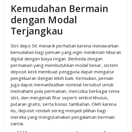
Kemudahan Bermain
dengan Modal
Terjangkau
Slot depo 5K menarik perhatian karena menawarkan
kemudahan bagi pemain yang ingin menikmati hiburan
digital dengan biaya ringan. Berbeda dengan
permainan yang membutuhkan modal besar, sistem
deposit kecil membuat pengguna dapat mengatur
pengeluaran dengan lebih baik. Kemudian, pemain
juga dapat memanfaatkan nominal tersebut untuk
memahami pola permainan, mencoba berbagai tema
slot, dan mengenali fitur seperti simbol khusus,
putaran gratis, serta bonus tambahan. Oleh karena
itu, deposit rendah sering menjadi pilihan bagi
mereka yang mengutamakan pengalaman bermain
santai.