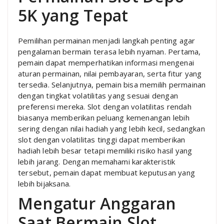
5K yang Tepat
Pemilihan permainan menjadi langkah penting agar
pengalaman bermain terasa lebih nyaman. Pertama,
pemain dapat memperhatikan informasi mengenai
aturan permainan, nilai pembayaran, serta fitur yang
tersedia. Selanjutnya, pemain bisa memilih permainan
dengan tingkat volatilitas yang sesuai dengan
preferensi mereka. Slot dengan volatilitas rendah
biasanya memberikan peluang kemenangan lebih
sering dengan nilai hadiah yang lebih kecil, sedangkan
slot dengan volatilitas tinggi dapat memberikan
hadiah lebih besar tetapi memiliki risiko hasil yang
lebih jarang. Dengan memahami karakteristik
tersebut, pemain dapat membuat keputusan yang
lebih bijaksana.
Mengatur Anggaran
Saat Bermain Slot