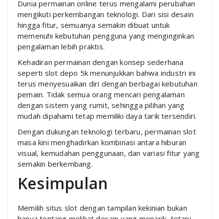
Dunia permainan online terus mengalami perubahan
mengikuti perkembangan teknologi. Dari sisi desain
hingga fitur, semuanya semakin dibuat untuk
memenuhi kebutuhan pengguna yang menginginkan
pengalaman lebih praktis.
Kehadiran permainan dengan konsep sederhana
seperti slot depo 5k menunjukkan bahwa industri ini
terus menyesuaikan diri dengan berbagai kebutuhan
pemain. Tidak semua orang mencari pengalaman
dengan sistem yang rumit, sehingga pilihan yang
mudah dipahami tetap memiliki daya tarik tersendiri.
Dengan dukungan teknologi terbaru, permainan slot
masa kini menghadirkan kombinasi antara hiburan
visual, kemudahan penggunaan, dan variasi fitur yang
semakin berkembang.
Kesimpulan
Memilih situs slot dengan tampilan kekinian bukan
hanya tentang melihat desain yang menarik, tetapi