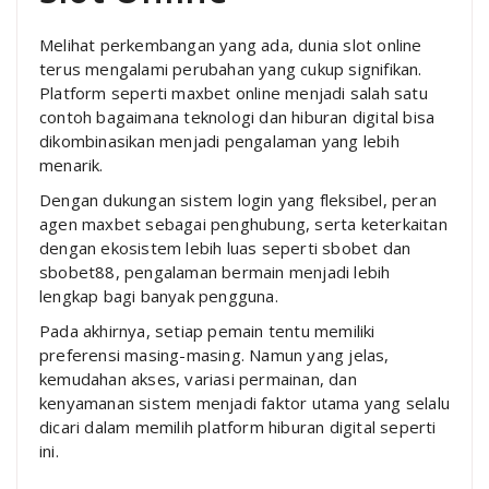
Melihat perkembangan yang ada, dunia slot online
terus mengalami perubahan yang cukup signifikan.
Platform seperti maxbet online menjadi salah satu
contoh bagaimana teknologi dan hiburan digital bisa
dikombinasikan menjadi pengalaman yang lebih
menarik.
Dengan dukungan sistem login yang fleksibel, peran
agen maxbet sebagai penghubung, serta keterkaitan
dengan ekosistem lebih luas seperti sbobet dan
sbobet88, pengalaman bermain menjadi lebih
lengkap bagi banyak pengguna.
Pada akhirnya, setiap pemain tentu memiliki
preferensi masing-masing. Namun yang jelas,
kemudahan akses, variasi permainan, dan
kenyamanan sistem menjadi faktor utama yang selalu
dicari dalam memilih platform hiburan digital seperti
ini.