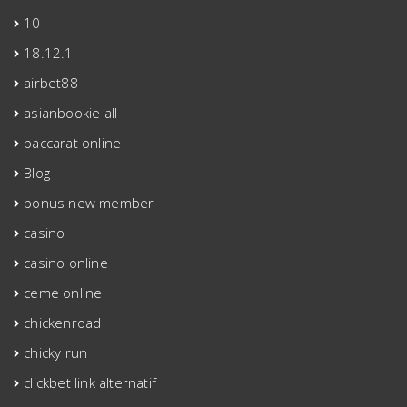
10
18.12.1
airbet88
asianbookie all
baccarat online
Blog
bonus new member
casino
casino online
ceme online
chickenroad
chicky run
clickbet link alternatif