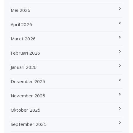
Mei 2026
April 2026
Maret 2026
Februari 2026
Januari 2026
Desember 2025
November 2025
Oktober 2025
September 2025