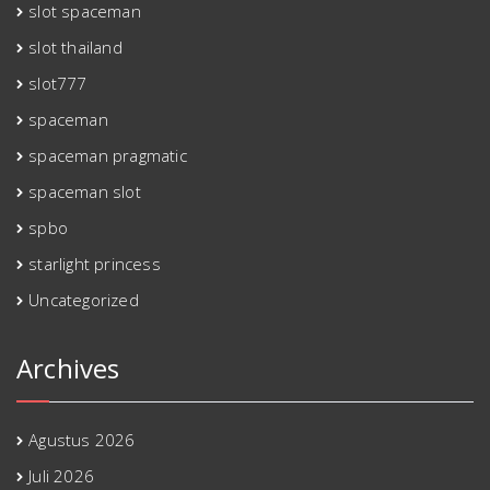
slot spaceman
slot thailand
slot777
spaceman
spaceman pragmatic
spaceman slot
spbo
starlight princess
Uncategorized
Archives
Agustus 2026
Juli 2026