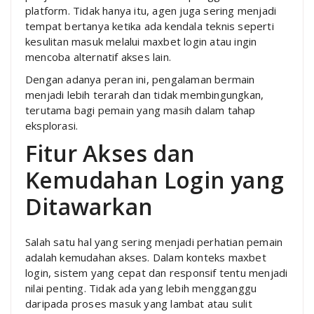
platform. Tidak hanya itu, agen juga sering menjadi
tempat bertanya ketika ada kendala teknis seperti
kesulitan masuk melalui maxbet login atau ingin
mencoba alternatif akses lain.
Dengan adanya peran ini, pengalaman bermain
menjadi lebih terarah dan tidak membingungkan,
terutama bagi pemain yang masih dalam tahap
eksplorasi.
Fitur Akses dan
Kemudahan Login yang
Ditawarkan
Salah satu hal yang sering menjadi perhatian pemain
adalah kemudahan akses. Dalam konteks maxbet
login, sistem yang cepat dan responsif tentu menjadi
nilai penting. Tidak ada yang lebih mengganggu
daripada proses masuk yang lambat atau sulit