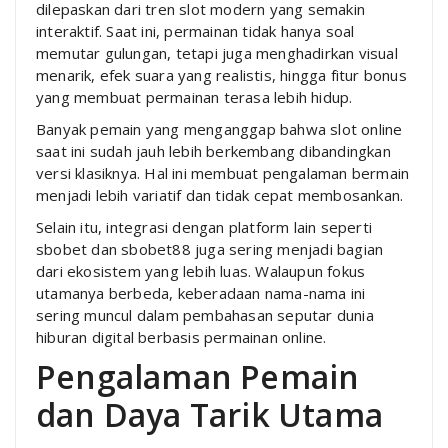
dilepaskan dari tren slot modern yang semakin
interaktif. Saat ini, permainan tidak hanya soal
memutar gulungan, tetapi juga menghadirkan visual
menarik, efek suara yang realistis, hingga fitur bonus
yang membuat permainan terasa lebih hidup.
Banyak pemain yang menganggap bahwa slot online
saat ini sudah jauh lebih berkembang dibandingkan
versi klasiknya. Hal ini membuat pengalaman bermain
menjadi lebih variatif dan tidak cepat membosankan.
Selain itu, integrasi dengan platform lain seperti
sbobet dan sbobet88 juga sering menjadi bagian
dari ekosistem yang lebih luas. Walaupun fokus
utamanya berbeda, keberadaan nama-nama ini
sering muncul dalam pembahasan seputar dunia
hiburan digital berbasis permainan online.
Pengalaman Pemain
dan Daya Tarik Utama