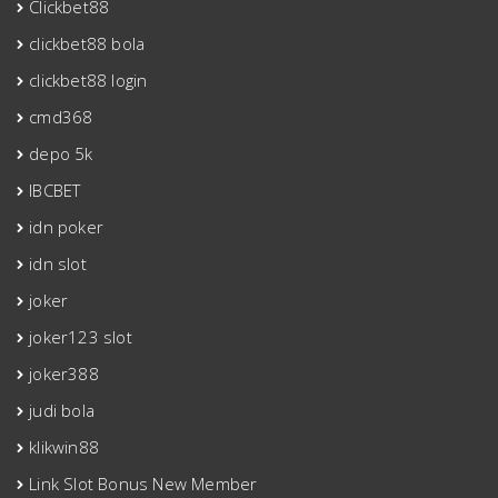
Clickbet88
clickbet88 bola
clickbet88 login
cmd368
depo 5k
IBCBET
idn poker
idn slot
joker
joker123 slot
joker388
judi bola
klikwin88
Link Slot Bonus New Member