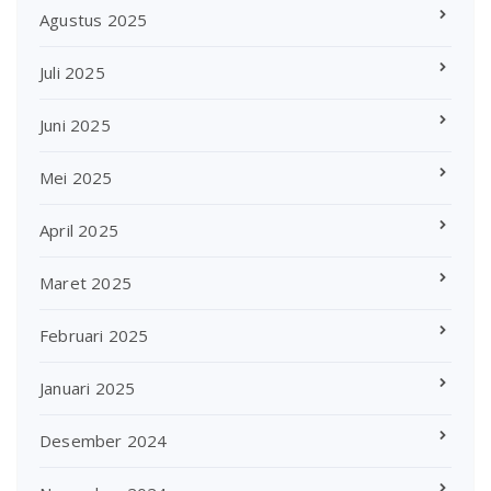
Agustus 2025
Juli 2025
Juni 2025
Mei 2025
April 2025
Maret 2025
Februari 2025
Januari 2025
Desember 2024