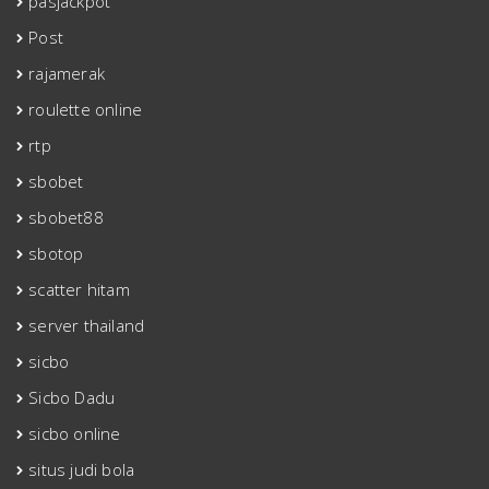
pasjackpot
Post
rajamerak
roulette online
rtp
sbobet
sbobet88
sbotop
scatter hitam
server thailand
sicbo
Sicbo Dadu
sicbo online
situs judi bola