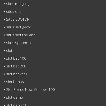
situs mahjong
situs qris
Situs SBOTOP
situs slot gacor
situs slot thailand
situs spaceman
slot
slot bet 100
slot bet 200
slot bet kecil
slot bonus
Slot Bonus New Member 100
slot demo
slot depo 10k