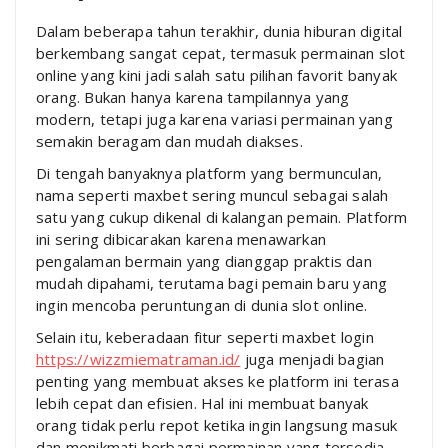
Dalam beberapa tahun terakhir, dunia hiburan digital
berkembang sangat cepat, termasuk permainan slot
online yang kini jadi salah satu pilihan favorit banyak
orang. Bukan hanya karena tampilannya yang
modern, tetapi juga karena variasi permainan yang
semakin beragam dan mudah diakses.
Di tengah banyaknya platform yang bermunculan,
nama seperti maxbet sering muncul sebagai salah
satu yang cukup dikenal di kalangan pemain. Platform
ini sering dibicarakan karena menawarkan
pengalaman bermain yang dianggap praktis dan
mudah dipahami, terutama bagi pemain baru yang
ingin mencoba peruntungan di dunia slot online.
Selain itu, keberadaan fitur seperti maxbet login
https://wizzmiematraman.id/
juga menjadi bagian
penting yang membuat akses ke platform ini terasa
lebih cepat dan efisien. Hal ini membuat banyak
orang tidak perlu repot ketika ingin langsung masuk
dan menikmati berbagai permainan yang tersedia.