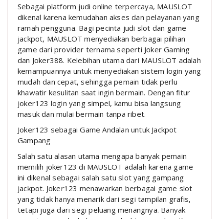
Sebagai platform judi online terpercaya, MAUSLOT
dikenal karena kemudahan akses dan pelayanan yang
ramah pengguna. Bagi pecinta judi slot dan game
jackpot, MAUSLOT menyediakan berbagai pilihan
game dari provider ternama seperti Joker Gaming
dan Joker388. Kelebihan utama dari MAUSLOT adalah
kemampuannya untuk menyediakan sistem login yang
mudah dan cepat, sehingga pemain tidak perlu
khawatir kesulitan saat ingin bermain. Dengan fitur
joker123 login yang simpel, kamu bisa langsung
masuk dan mulai bermain tanpa ribet.
Joker123 sebagai Game Andalan untuk Jackpot
Gampang
Salah satu alasan utama mengapa banyak pemain
memilih joker123 di MAUSLOT adalah karena game
ini dikenal sebagai salah satu slot yang gampang
jackpot. Joker123 menawarkan berbagai game slot
yang tidak hanya menarik dari segi tampilan grafis,
tetapi juga dari segi peluang menangnya. Banyak