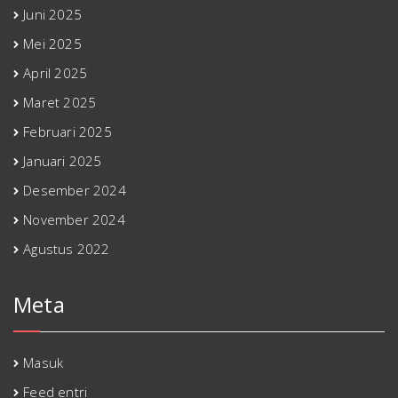
Juni 2025
Mei 2025
April 2025
Maret 2025
Februari 2025
Januari 2025
Desember 2024
November 2024
Agustus 2022
Meta
Masuk
Feed entri