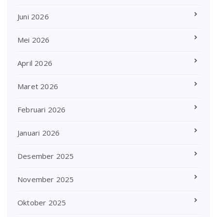
Juni 2026
Mei 2026
April 2026
Maret 2026
Februari 2026
Januari 2026
Desember 2025
November 2025
Oktober 2025