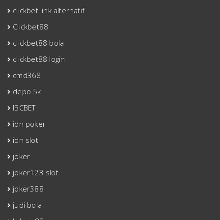
clickbet link alternatif
Clickbet88
clickbet88 bola
clickbet88 login
cmd368
depo 5k
IBCBET
idn poker
idn slot
joker
joker123 slot
joker388
judi bola