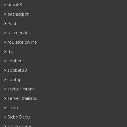
nova88
pasjackpot
Post
rajamerak
roulette online
rtp
sbobet
sbobet88
sbotop
scatter hitam
server thailand
sicbo
Sicbo Dadu
sicbo online