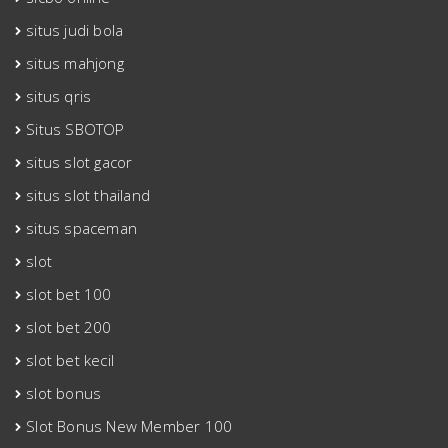
situs judi bola
situs mahjong
situs qris
Situs SBOTOP
situs slot gacor
situs slot thailand
situs spaceman
slot
slot bet 100
slot bet 200
slot bet kecil
slot bonus
Slot Bonus New Member 100