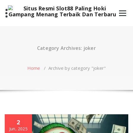
Skip
to
content
Category Archives: joker
Home
/
Archive by category "joker"
2
Jun, 2025