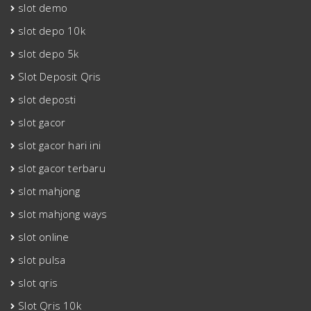
slot demo
slot depo 10k
slot depo 5k
Slot Deposit Qris
slot deposti
slot gacor
slot gacor hari ini
slot gacor terbaru
slot mahjong
slot mahjong ways
slot online
slot pulsa
slot qris
Slot Qris 10k