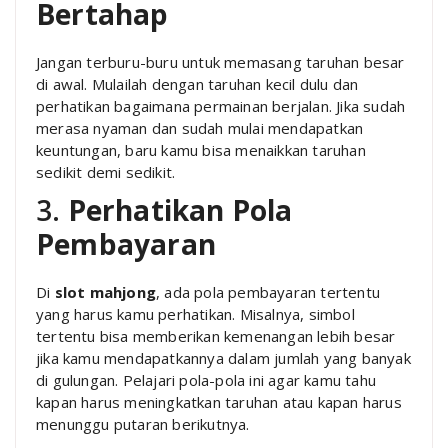
Bertahap
Jangan terburu-buru untuk memasang taruhan besar
di awal. Mulailah dengan taruhan kecil dulu dan
perhatikan bagaimana permainan berjalan. Jika sudah
merasa nyaman dan sudah mulai mendapatkan
keuntungan, baru kamu bisa menaikkan taruhan
sedikit demi sedikit.
3.
Perhatikan Pola
Pembayaran
Di
slot mahjong
, ada pola pembayaran tertentu
yang harus kamu perhatikan. Misalnya, simbol
tertentu bisa memberikan kemenangan lebih besar
jika kamu mendapatkannya dalam jumlah yang banyak
di gulungan. Pelajari pola-pola ini agar kamu tahu
kapan harus meningkatkan taruhan atau kapan harus
menunggu putaran berikutnya.