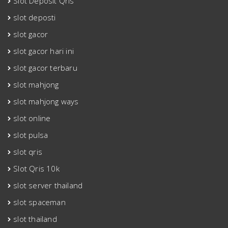
Slot Deposit Qris
slot deposti
slot gacor
slot gacor hari ini
slot gacor terbaru
slot mahjong
slot mahjong ways
slot online
slot pulsa
slot qris
Slot Qris 10k
slot server thailand
slot spaceman
slot thailand