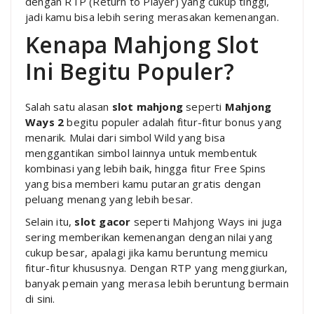
dengan RTP (Return to Player) yang cukup tinggi,
jadi kamu bisa lebih sering merasakan kemenangan.
Kenapa Mahjong Slot
Ini Begitu Populer?
Salah satu alasan
slot mahjong
seperti
Mahjong
Ways 2
begitu populer adalah fitur-fitur bonus yang
menarik. Mulai dari simbol Wild yang bisa
menggantikan simbol lainnya untuk membentuk
kombinasi yang lebih baik, hingga fitur Free Spins
yang bisa memberi kamu putaran gratis dengan
peluang menang yang lebih besar.
Selain itu,
slot gacor
seperti Mahjong Ways ini juga
sering memberikan kemenangan dengan nilai yang
cukup besar, apalagi jika kamu beruntung memicu
fitur-fitur khususnya. Dengan RTP yang menggiurkan,
banyak pemain yang merasa lebih beruntung bermain
di sini.