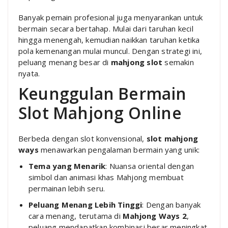
Banyak pemain profesional juga menyarankan untuk
bermain secara bertahap. Mulai dari taruhan kecil
hingga menengah, kemudian naikkan taruhan ketika
pola kemenangan mulai muncul. Dengan strategi ini,
peluang menang besar di
mahjong slot
semakin
nyata.
Keunggulan Bermain
Slot Mahjong Online
Berbeda dengan slot konvensional,
slot mahjong
ways
menawarkan pengalaman bermain yang unik:
Tema yang Menarik
: Nuansa oriental dengan
simbol dan animasi khas Mahjong membuat
permainan lebih seru.
Peluang Menang Lebih Tinggi
: Dengan banyak
cara menang, terutama di
Mahjong Ways 2
,
peluang mendapatkan kombinasi besar meningkat.