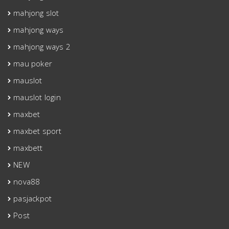
mahjong slot
mahjong ways
mahjong ways 2
mau poker
mauslot
mauslot login
maxbet
maxbet sport
maxbett
NEW
nova88
pasjackpot
Post