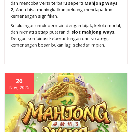
dan mencoba versi terbaru seperti
Mahjong Ways
2
, Anda bisa meningkatkan peluang mendapatkan
kemenangan signifikan.
Selalu ingat untuk bermain dengan bijak, kelola modal,
dan nikmati setiap putaran di
slot mahjong ways
.
Dengan kombinasi keberuntungan dan strategi,
kemenangan besar bukan lagi sekadar impian.
26
Nov, 2025