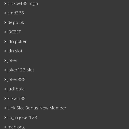
clickbet88 login
cmd368
depo 5k
IBCBET
idn poker
idn slot
joker
joker123 slot
joker388
judi bola
klikwin88
Link Slot Bonus New Member
Login joker123
mahjong