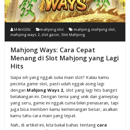
M4inG0ls
mahjong slot
mahjong
,
mahjong slot
,
mahjong ways 2
,
slot gacor
,
Slot Mahjong
Mahjong Ways: Cara Cepat
Menang di Slot Mahjong yang Lagi
Hits
Siapa sih yang nggak suka main slot? Kalau kamu
pecinta game slot, pasti udah nggak asing lagi
dengan
Mahjong Ways 2
, slot yang lagi hits banget
belakangan ini. Dengan tema yang unik dan gameplay
yang seru, game ini nggak cuma bikin penasaran, tapi
juga bisa memberi kamu kemenangan besar, asalkan
kamu tahu cara main yang tepat.
Nah, di artikel ini, kita bakal bahas tentang
cara