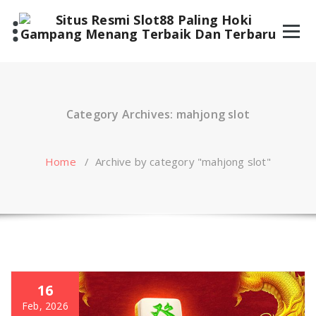
Skip
to
content
Category Archives: mahjong slot
Home
/
Archive by category "mahjong slot"
16
Feb, 2026