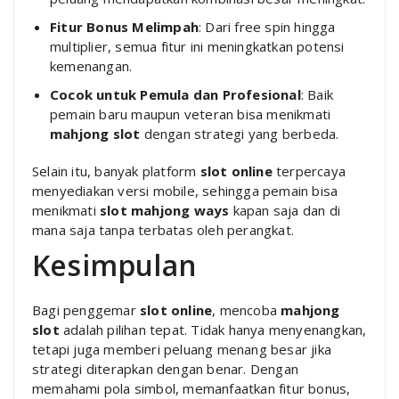
Fitur Bonus Melimpah
: Dari free spin hingga
multiplier, semua fitur ini meningkatkan potensi
kemenangan.
Cocok untuk Pemula dan Profesional
: Baik
pemain baru maupun veteran bisa menikmati
mahjong slot
dengan strategi yang berbeda.
Selain itu, banyak platform
slot online
terpercaya
menyediakan versi mobile, sehingga pemain bisa
menikmati
slot mahjong ways
kapan saja dan di
mana saja tanpa terbatas oleh perangkat.
Kesimpulan
Bagi penggemar
slot online
, mencoba
mahjong
slot
adalah pilihan tepat. Tidak hanya menyenangkan,
tetapi juga memberi peluang menang besar jika
strategi diterapkan dengan benar. Dengan
memahami pola simbol, memanfaatkan fitur bonus,