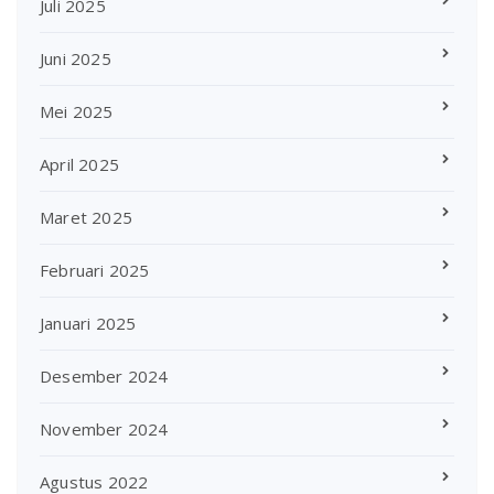
Juli 2025
Juni 2025
Mei 2025
April 2025
Maret 2025
Februari 2025
Januari 2025
Desember 2024
November 2024
Agustus 2022