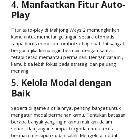
4.
Manfaatkan Fitur Auto-
Play
Fitur auto-play di Mahjong Ways 2 memungkinkan
kamu untuk memutar gulungan secara otomatis
tanpa harus menekan tombol setiap saat. Ini sangat
berguna jika kamu ingin bermain dengan santai,
tetapi tetap memantau permainan. Dengan cara ini,
kamu bisa lebih fokus pada strategi dan peluang
menang.
5.
Kelola Modal dengan
Baik
Seperti di game slot lainnya, penting banget untuk
mengatur modal permainan kamu. Tentukan batasan
berapa banyak yang ingin kamu mainkan dalam
sehari, dan jangan sampai tergoda untuk terus
bermain meskipun sudah kalah. Mengelola modal