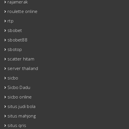
rajamerak
roulette online
rtp
sbobet
sbobet88
sbotop
scatter hitam
server thailand
sicbo
Sicbo Dadu
sicbo online
situs judi bola
situs mahjong
situs qris