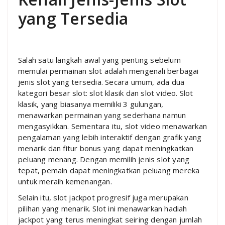
yang Tersedia
Salah satu langkah awal yang penting sebelum
memulai permainan slot adalah mengenali berbagai
jenis slot yang tersedia. Secara umum, ada dua
kategori besar slot: slot klasik dan slot video. Slot
klasik, yang biasanya memiliki 3 gulungan,
menawarkan permainan yang sederhana namun
mengasyikkan. Sementara itu, slot video menawarkan
pengalaman yang lebih interaktif dengan grafik yang
menarik dan fitur bonus yang dapat meningkatkan
peluang menang. Dengan memilih jenis slot yang
tepat, pemain dapat meningkatkan peluang mereka
untuk meraih kemenangan.
Selain itu, slot jackpot progresif juga merupakan
pilihan yang menarik. Slot ini menawarkan hadiah
jackpot yang terus meningkat seiring dengan jumlah