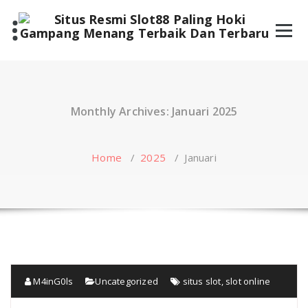
Skip
to
content
Monthly Archives: Januari 2025
Home
/
2025
/
Januari
M4inG0ls
Uncategorized
situs slot
,
slot online