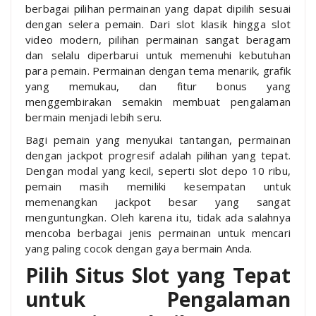
berbagai pilihan permainan yang dapat dipilih sesuai
dengan selera pemain. Dari slot klasik hingga slot
video modern, pilihan permainan sangat beragam
dan selalu diperbarui untuk memenuhi kebutuhan
para pemain. Permainan dengan tema menarik, grafik
yang memukau, dan fitur bonus yang
menggembirakan semakin membuat pengalaman
bermain menjadi lebih seru.
Bagi pemain yang menyukai tantangan, permainan
dengan jackpot progresif adalah pilihan yang tepat.
Dengan modal yang kecil, seperti slot depo 10 ribu,
pemain masih memiliki kesempatan untuk
memenangkan jackpot besar yang sangat
menguntungkan. Oleh karena itu, tidak ada salahnya
mencoba berbagai jenis permainan untuk mencari
yang paling cocok dengan gaya bermain Anda.
Pilih Situs Slot yang Tepat
untuk Pengalaman