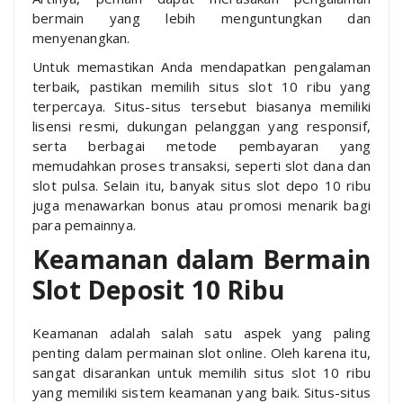
bermain yang lebih menguntungkan dan
menyenangkan.
Untuk memastikan Anda mendapatkan pengalaman
terbaik, pastikan memilih situs slot 10 ribu yang
terpercaya. Situs-situs tersebut biasanya memiliki
lisensi resmi, dukungan pelanggan yang responsif,
serta berbagai metode pembayaran yang
memudahkan proses transaksi, seperti slot dana dan
slot pulsa. Selain itu, banyak situs slot depo 10 ribu
juga menawarkan bonus atau promosi menarik bagi
para pemainnya.
Keamanan dalam Bermain
Slot Deposit 10 Ribu
Keamanan adalah salah satu aspek yang paling
penting dalam permainan slot online. Oleh karena itu,
sangat disarankan untuk memilih situs slot 10 ribu
yang memiliki sistem keamanan yang baik. Situs-situs