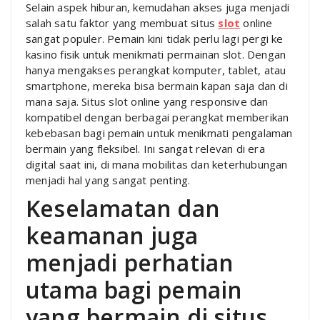
Selain aspek hiburan, kemudahan akses juga menjadi
salah satu faktor yang membuat situs
slot
online
sangat populer. Pemain kini tidak perlu lagi pergi ke
kasino fisik untuk menikmati permainan slot. Dengan
hanya mengakses perangkat komputer, tablet, atau
smartphone, mereka bisa bermain kapan saja dan di
mana saja. Situs slot online yang responsive dan
kompatibel dengan berbagai perangkat memberikan
kebebasan bagi pemain untuk menikmati pengalaman
bermain yang fleksibel. Ini sangat relevan di era
digital saat ini, di mana mobilitas dan keterhubungan
menjadi hal yang sangat penting.
Keselamatan dan
keamanan juga
menjadi perhatian
utama bagi pemain
yang bermain di situs