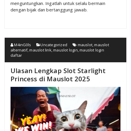
menguntungkan. Ingatlah untuk selalu bermain
dengan bijak dan bertanggung jawab.
M4inG0ls
Uncategorized
mauslot
,
mauslot
alternatif
,
mauslot link
,
mauslot login
,
mauslot login
daftar
Ulasan Lengkap Slot Starlight
Princess di Mauslot 2025