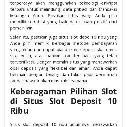
terpercaya akan menggunakan teknologi enkripsi
terbaru untuk melindungi data pribadi dan transaksi
keuangan Anda. Pastikan situs yang Anda pilih
memiliki reputasi yang baik dan ulasan positif dari
pemain lain.
Selain itu, pastikan juga situs slot depo 10 ribu yang
Anda pilih memiliki berbagai metode pembayaran
yang aman dan dapat diandalkan, seperti slot dana,
slot pulsa, atau bahkan transfer bank yang telah
terverifikasi. Dengan memilih situs yang menawarkan
opsi deposit yang fleksibel dan aman, Anda dapat
bermain dengan tenang dan fokus pada permainan
tanpa khawatir akan masalah keamanan.
Keberagaman Pilihan Slot
di Situs Slot Deposit 10
Ribu
Situs slot deposit 10 ribu umumnya menawarkan