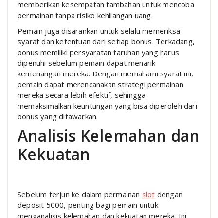
memberikan kesempatan tambahan untuk mencoba
permainan tanpa risiko kehilangan uang.
Pemain juga disarankan untuk selalu memeriksa
syarat dan ketentuan dari setiap bonus. Terkadang,
bonus memiliki persyaratan taruhan yang harus
dipenuhi sebelum pemain dapat menarik
kemenangan mereka. Dengan memahami syarat ini,
pemain dapat merencanakan strategi permainan
mereka secara lebih efektif, sehingga
memaksimalkan keuntungan yang bisa diperoleh dari
bonus yang ditawarkan.
Analisis Kelemahan dan
Kekuatan
Sebelum terjun ke dalam permainan
slot
dengan
deposit 5000, penting bagi pemain untuk
menganalisis kelemahan dan kekuatan mereka. Ini