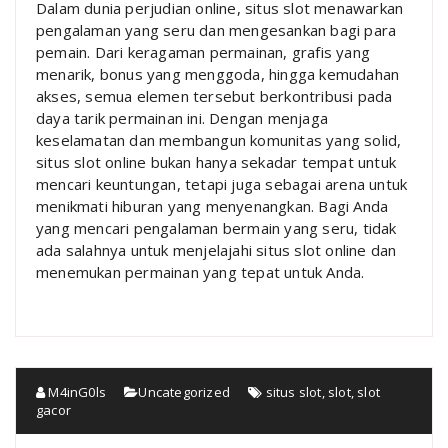
Dalam dunia perjudian online, situs slot menawarkan
pengalaman yang seru dan mengesankan bagi para
pemain. Dari keragaman permainan, grafis yang
menarik, bonus yang menggoda, hingga kemudahan
akses, semua elemen tersebut berkontribusi pada
daya tarik permainan ini. Dengan menjaga
keselamatan dan membangun komunitas yang solid,
situs slot online bukan hanya sekadar tempat untuk
mencari keuntungan, tetapi juga sebagai arena untuk
menikmati hiburan yang menyenangkan. Bagi Anda
yang mencari pengalaman bermain yang seru, tidak
ada salahnya untuk menjelajahi situs slot online dan
menemukan permainan yang tepat untuk Anda.
M4inG0ls
Uncategorized
situs slot
,
slot
,
slot
gacor