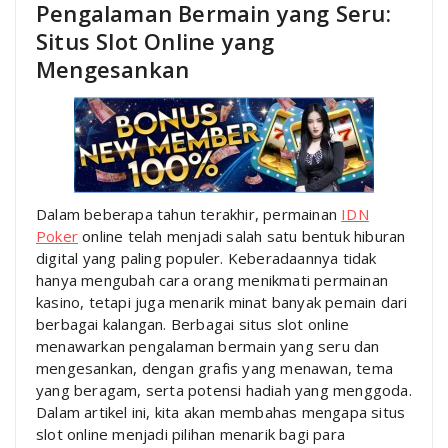
Pengalaman Bermain yang Seru:
Situs Slot Online yang
Mengesankan
Dalam beberapa tahun terakhir, permainan
IDN
Poker
online telah menjadi salah satu bentuk hiburan
digital yang paling populer. Keberadaannya tidak
hanya mengubah cara orang menikmati permainan
kasino, tetapi juga menarik minat banyak pemain dari
berbagai kalangan. Berbagai situs slot online
menawarkan pengalaman bermain yang seru dan
mengesankan, dengan grafis yang menawan, tema
yang beragam, serta potensi hadiah yang menggoda.
Dalam artikel ini, kita akan membahas mengapa situs
slot online menjadi pilihan menarik bagi para