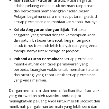
Manfaatkan Putaran Gratis:
Putaran gratis
adalah peluang emas untuk bermain tanpa risiko
dan berpotensi memenangkan hadiah besar.
Pelajari bagaimana cara memicu putaran gratis di
setiap permainan dan manfaatkan sebaik-baiknya.
Kelola Anggaran dengan Bijak:
Tetapkan
anggaran yang sesuai dengan kemampuan Anda
dan patuhi batasan tersebut. Jangan tergoda
untuk terus bertaruh lebih banyak dari yang Anda
mampu hanya untuk mengejar jackpot.
Pahami Aturan Permainan:
Setiap permainan
memiliki aturan dan tabel pembayaran yang
berbeda. Luangkan waktu untuk memahami aturan
dan strategi yang tepat untuk setiap permainan
yang Anda mainkan.
Dengan memahami dan memanfaatkan fitur-fitur unik
yang ditawarkan oleh Mauslot, Anda dapat
meningkatkan peluang Anda untuk meraih jackpot dan
menikmati pengalaman bermain yang lebih seru dan