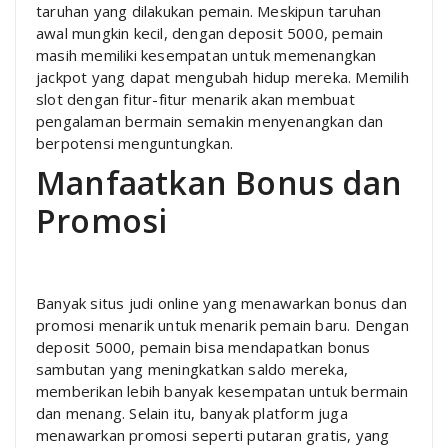
taruhan yang dilakukan pemain. Meskipun taruhan
awal mungkin kecil, dengan deposit 5000, pemain
masih memiliki kesempatan untuk memenangkan
jackpot yang dapat mengubah hidup mereka. Memilih
slot dengan fitur-fitur menarik akan membuat
pengalaman bermain semakin menyenangkan dan
berpotensi menguntungkan.
Manfaatkan Bonus dan
Promosi
Banyak situs judi online yang menawarkan bonus dan
promosi menarik untuk menarik pemain baru. Dengan
deposit 5000, pemain bisa mendapatkan bonus
sambutan yang meningkatkan saldo mereka,
memberikan lebih banyak kesempatan untuk bermain
dan menang. Selain itu, banyak platform juga
menawarkan promosi seperti putaran gratis, yang