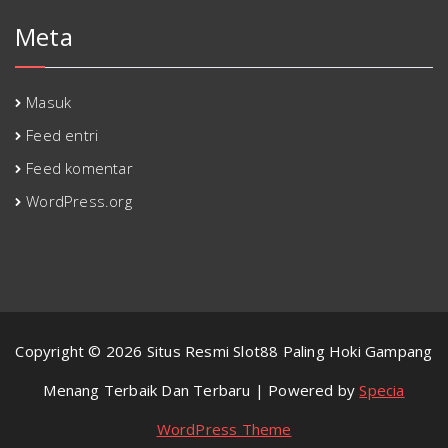
Meta
Masuk
Feed entri
Feed komentar
WordPress.org
Copyright © 2026 Situs Resmi Slot88 Paling Hoki Gampang
Menang Terbaik Dan Terbaru | Powered by
Specia
WordPress Theme