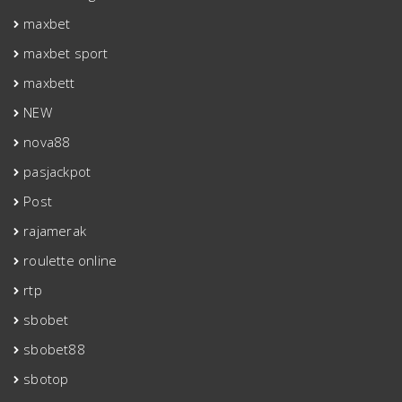
maxbet
maxbet sport
maxbett
NEW
nova88
pasjackpot
Post
rajamerak
roulette online
rtp
sbobet
sbobet88
sbotop