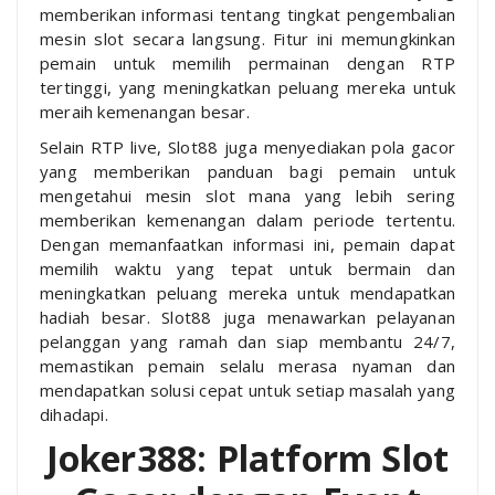
memberikan informasi tentang tingkat pengembalian
mesin slot secara langsung. Fitur ini memungkinkan
pemain untuk memilih permainan dengan RTP
tertinggi, yang meningkatkan peluang mereka untuk
meraih kemenangan besar.
Selain RTP live, Slot88 juga menyediakan pola gacor
yang memberikan panduan bagi pemain untuk
mengetahui mesin slot mana yang lebih sering
memberikan kemenangan dalam periode tertentu.
Dengan memanfaatkan informasi ini, pemain dapat
memilih waktu yang tepat untuk bermain dan
meningkatkan peluang mereka untuk mendapatkan
hadiah besar. Slot88 juga menawarkan pelayanan
pelanggan yang ramah dan siap membantu 24/7,
memastikan pemain selalu merasa nyaman dan
mendapatkan solusi cepat untuk setiap masalah yang
dihadapi.
Joker388: Platform Slot