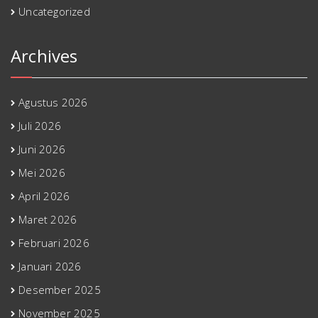
Uncategorized
Archives
Agustus 2026
Juli 2026
Juni 2026
Mei 2026
April 2026
Maret 2026
Februari 2026
Januari 2026
Desember 2025
November 2025