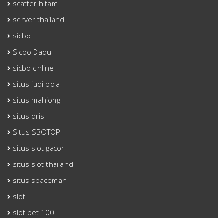
scatter hitam
server thailand
sicbo
Sicbo Dadu
sicbo online
situs judi bola
situs mahjong
situs qris
Situs SBOTOP
situs slot gacor
situs slot thailand
situs spaceman
slot
slot bet 100