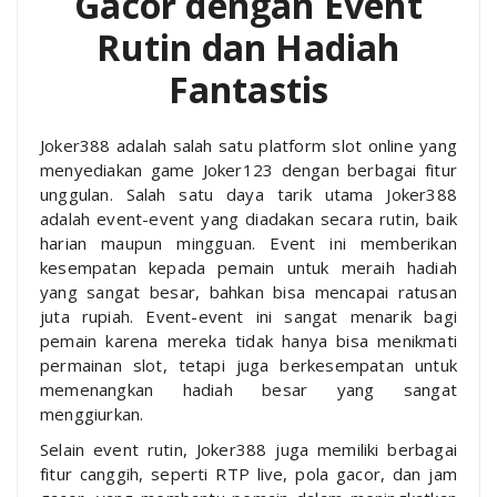
Gacor dengan Event
Rutin dan Hadiah
Fantastis
Joker388 adalah salah satu platform slot online yang
menyediakan game Joker123 dengan berbagai fitur
unggulan. Salah satu daya tarik utama Joker388
adalah event-event yang diadakan secara rutin, baik
harian maupun mingguan. Event ini memberikan
kesempatan kepada pemain untuk meraih hadiah
yang sangat besar, bahkan bisa mencapai ratusan
juta rupiah. Event-event ini sangat menarik bagi
pemain karena mereka tidak hanya bisa menikmati
permainan slot, tetapi juga berkesempatan untuk
memenangkan hadiah besar yang sangat
menggiurkan.
Selain event rutin, Joker388 juga memiliki berbagai
fitur canggih, seperti RTP live, pola gacor, dan jam