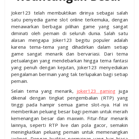
Joker123 telah membuktikan dirinya sebagai salah
satu penyedia game slot online terkemuka, dengan
menawarkan berbagai pilihan game yang sangat
diminati oleh pemain di seluruh dunia. Salah satu
alasan mengapa Joker123 begitu populer adalah
karena tema-tema yang dihadirkan dalam setiap
game sangat menarik dan bervariasi. Dari tema
petualangan yang mendebarkan hingga tema fantasi
yang penuh dengan kejutan, Joker123 menyediakan
pengalaman bermain yang tak terlupakan bagi setiap
pemain.
Selain tema yang menarik,
joker123 gaming
juga
dikenal dengan tingkat pengembalian (RTP) yang
tinggi pada hampir semua game slot-nya. Hal ini
memberikan peluang besar bagi pemain untuk meraih
kemenangan besar dan maxwin. Fitur-fitur menarik
lainnya, seperti RTP live dan pola gacor, semakin
meningkatkan peluang pemain untuk memenangkan
jackpot. Dengan kualitas permainan yang luar biasa