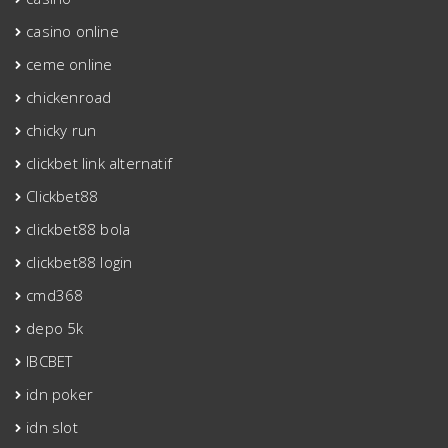
casino online
ceme online
chickenroad
chicky run
clickbet link alternatif
Clickbet88
clickbet88 bola
clickbet88 login
cmd368
depo 5k
IBCBET
idn poker
idn slot