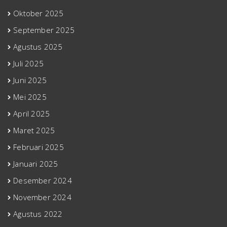
Oktober 2025
September 2025
Agustus 2025
Juli 2025
Juni 2025
Mei 2025
April 2025
Maret 2025
Februari 2025
Januari 2025
Desember 2024
November 2024
Agustus 2022