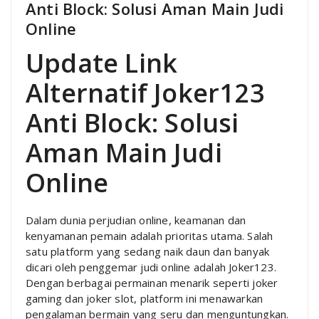
Anti Block: Solusi Aman Main Judi
Online
Update Link
Alternatif Joker123
Anti Block: Solusi
Aman Main Judi
Online
Dalam dunia perjudian online, keamanan dan
kenyamanan pemain adalah prioritas utama. Salah
satu platform yang sedang naik daun dan banyak
dicari oleh penggemar judi online adalah Joker123.
Dengan berbagai permainan menarik seperti joker
gaming dan joker slot, platform ini menawarkan
pengalaman bermain yang seru dan menguntungkan.