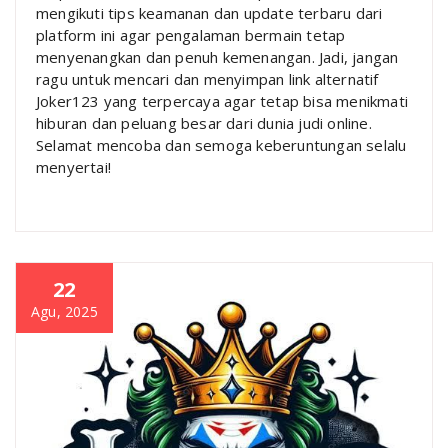
mengikuti tips keamanan dan update terbaru dari
platform ini agar pengalaman bermain tetap
menyenangkan dan penuh kemenangan. Jadi, jangan
ragu untuk mencari dan menyimpan link alternatif
Joker123 yang terpercaya agar tetap bisa menikmati
hiburan dan peluang besar dari dunia judi online.
Selamat mencoba dan semoga keberuntungan selalu
menyertai!
22
Agu, 2025