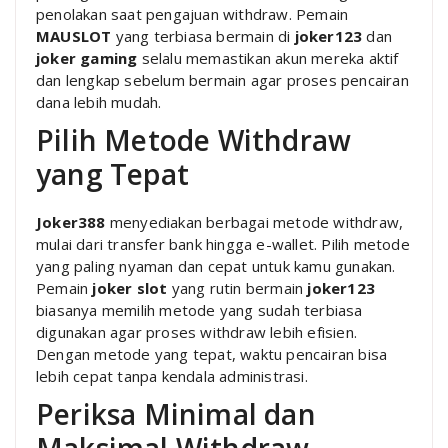
penolakan saat pengajuan withdraw. Pemain
MAUSLOT
yang terbiasa bermain di
joker123
dan
joker gaming
selalu memastikan akun mereka aktif
dan lengkap sebelum bermain agar proses pencairan
dana lebih mudah.
Pilih Metode Withdraw
yang Tepat
Joker388
menyediakan berbagai metode withdraw,
mulai dari transfer bank hingga e-wallet. Pilih metode
yang paling nyaman dan cepat untuk kamu gunakan.
Pemain
joker slot
yang rutin bermain
joker123
biasanya memilih metode yang sudah terbiasa
digunakan agar proses withdraw lebih efisien.
Dengan metode yang tepat, waktu pencairan bisa
lebih cepat tanpa kendala administrasi.
Periksa Minimal dan
Maksimal Withdraw