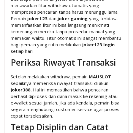
menawarkan fitur withdraw otomatis yang
memproses pencairan tanpa harus menunggu lama.
Pemain
joker123
dan
joker gaming
yang terbiasa
memanfaatkan fitur ini bisa langsung menikmati
kemenangan mereka tanpa prosedur manual yang
memakan waktu. Fitur otomatis ini sangat membantu
bagi pemain yang rutin melakukan
joker123 login
setiap hari.
Periksa Riwayat Transaksi
Setelah melakukan withdraw, pemain
MAUSLOT
sebaiknya memeriksa riwayat transaksi di akun
joker388
. Hal ini memastikan bahwa pencairan
berhasil diproses dan dana masuk ke rekening atau
e-wallet sesuai jumlah. Jika ada kendala, pemain bisa
segera menghubungi customer service agar proses
cepat terselesaikan.
Tetap Disiplin dan Catat