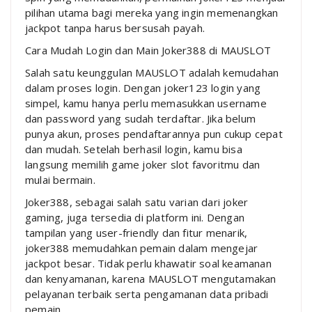
pilihan utama bagi mereka yang ingin memenangkan
jackpot tanpa harus bersusah payah.
Cara Mudah Login dan Main Joker388 di MAUSLOT
Salah satu keunggulan MAUSLOT adalah kemudahan
dalam proses login. Dengan joker123 login yang
simpel, kamu hanya perlu memasukkan username
dan password yang sudah terdaftar. Jika belum
punya akun, proses pendaftarannya pun cukup cepat
dan mudah. Setelah berhasil login, kamu bisa
langsung memilih game joker slot favoritmu dan
mulai bermain.
Joker388, sebagai salah satu varian dari joker
gaming, juga tersedia di platform ini. Dengan
tampilan yang user-friendly dan fitur menarik,
joker388 memudahkan pemain dalam mengejar
jackpot besar. Tidak perlu khawatir soal keamanan
dan kenyamanan, karena MAUSLOT mengutamakan
pelayanan terbaik serta pengamanan data pribadi
pemain.