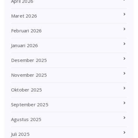
April 2026
Maret 2026
Februari 2026
Januari 2026
Desember 2025
November 2025
Oktober 2025
September 2025
Agustus 2025
Juli 2025