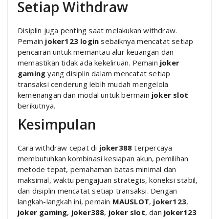
Setiap Withdraw
Disiplin juga penting saat melakukan withdraw.
Pemain
joker123 login
sebaiknya mencatat setiap
pencairan untuk memantau alur keuangan dan
memastikan tidak ada kekeliruan. Pemain
joker
gaming
yang disiplin dalam mencatat setiap
transaksi cenderung lebih mudah mengelola
kemenangan dan modal untuk bermain
joker slot
berikutnya.
Kesimpulan
Cara withdraw cepat di
joker388
terpercaya
membutuhkan kombinasi kesiapan akun, pemilihan
metode tepat, pemahaman batas minimal dan
maksimal, waktu pengajuan strategis, koneksi stabil,
dan disiplin mencatat setiap transaksi. Dengan
langkah-langkah ini, pemain
MAUSLOT
,
joker123
,
joker gaming
,
joker388
,
joker slot
, dan
joker123