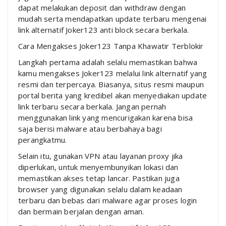
dapat melakukan deposit dan withdraw dengan
mudah serta mendapatkan update terbaru mengenai
link alternatif Joker123 anti block secara berkala.
Cara Mengakses Joker123 Tanpa Khawatir Terblokir
Langkah pertama adalah selalu memastikan bahwa
kamu mengakses Joker123 melalui link alternatif yang
resmi dan terpercaya. Biasanya, situs resmi maupun
portal berita yang kredibel akan menyediakan update
link terbaru secara berkala. Jangan pernah
menggunakan link yang mencurigakan karena bisa
saja berisi malware atau berbahaya bagi
perangkatmu.
Selain itu, gunakan VPN atau layanan proxy jika
diperlukan, untuk menyembunyikan lokasi dan
memastikan akses tetap lancar. Pastikan juga
browser yang digunakan selalu dalam keadaan
terbaru dan bebas dari malware agar proses login
dan bermain berjalan dengan aman.