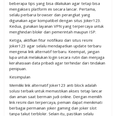
beberapa tips yang bisa dilakukan agar tetap bisa
mengakses platform ini secara lancar. Pertama,
selalu perbarui browser dan perangkat yang
digunakan agar kompatibel dengan situs Joker123.
Kedua, gunakan layanan VPN yang terpercaya untuk
menghindari blokir dari pemerintah maupun ISP.
Ketiga, aktifkan fitur notifikasi dari situs resmi
Joker123 agar selalu mendapatkan update terbaru
mengenai link alternatif terbaru. Keempat, jangan
lupa untuk melakukan login secara rutin dan menjaga
kerahasiaan data pribadi agar terhindar dari tindakan
penipuan.
Kesimpulan
Memiliki link alternatif Joker123 anti block adalah
solusi terbaik untuk memastikan akses tetap lancar
dan aman saat bermain judi online. Dengan memilih
link resmi dan terpercaya, pemain dapat menikmati
berbagai permainan joker gaming dan joker slot
tanpa takut terblokir. Selain itu, pastikan selalu