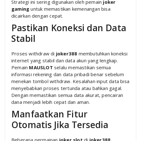
Strategi ini sering digunakan oleh pemain
joker
gaming
untuk memastikan kemenangan bisa
dicairkan dengan cepat.
Pastikan Koneksi dan Data
Stabil
Proses withdraw di
joker388
membutuhkan koneksi
internet yang stabil dan data akun yang lengkap.
Pemain
MAUSLOT
selalu memastikan semua
informasi rekening dan data pribadi benar sebelum
menekan tombol withdraw. Kesalahan input data bisa
menyebabkan proses tertunda atau bahkan gagal.
Dengan memastikan semua data akurat, pencairan
dana menjadi lebih cepat dan aman.
Manfaatkan Fitur
Otomatis Jika Tersedia
Beberapa permainan
joker slot
di
joker388