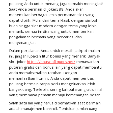
peluang Anda untuk menang juga semakin meningkat!
Saat Anda bermain di joker388, Anda akan
menemukan berbagai jenis permainan slot yang
dapat dipilih. Mulai dari tema klasik dengan simbol
buah hingga slot modern dengan tema yang lebih
menarik, semua ini dirancang untuk memberikan
pengalaman bermain yang bervariasi dan
menyenangkan.
Dalam perjalanan Anda untuk meraih jackpot malam
ini, jangan lupakan fitur bonus yang menarik. Banyak
slot Joker
https://houseofliquors.net/
menawarkan
putaran gratis dan bonus lain yang dapat membantu
Anda memaksimalkan taruhan. Dengan
memanfaatkan fitur ini, Anda dapat memperluas
peluang bermain tanpa perlu mengeluarkan lebih
banyak uang. Terlebih, sering kali putaran gratis inilah
yang membawa pemain menuju kemenangan besar.
Salah satu hal yang harus diperhatikan saat bermain
adalah manajemen bankroll. Tentukan jumlah uang