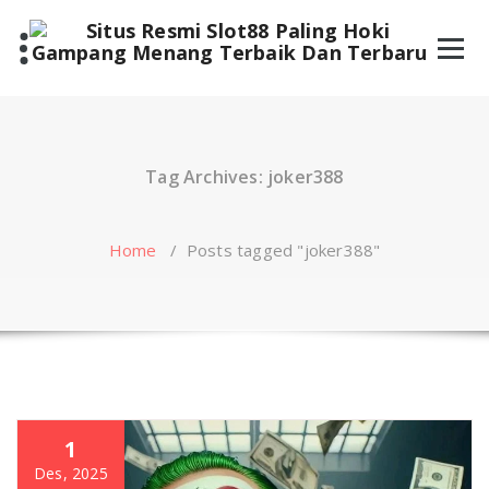
Skip
to
content
Tag Archives: joker388
Home
/
Posts tagged "joker388"
1
Des, 2025