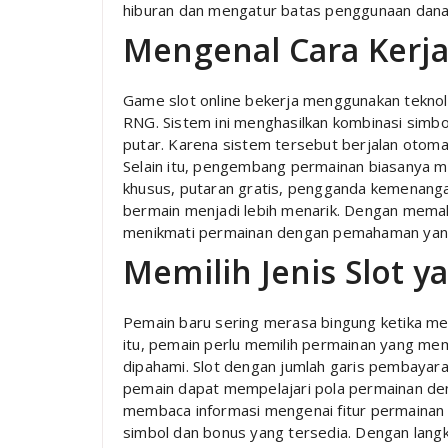
hiburan dan mengatur batas penggunaan dana
Mengenal Cara Kerja
Game slot online bekerja menggunakan tekno
RNG. Sistem ini menghasilkan kombinasi simbo
putar. Karena sistem tersebut berjalan otoma
Selain itu, pengembang permainan biasanya m
khusus, putaran gratis, pengganda kemenan
bermain menjadi lebih menarik. Dengan mema
menikmati permainan dengan pemahaman yang 
Memilih Jenis Slot 
Pemain baru sering merasa bingung ketika me
itu, pemain perlu memilih permainan yang mem
dipahami. Slot dengan jumlah garis pembayara
pemain dapat mempelajari pola permainan deng
membaca informasi mengenai fitur permainan t
simbol dan bonus yang tersedia. Dengan lang