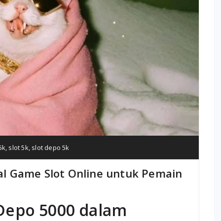
5k
,
slot 5k
,
slot depo 5k
l Game Slot Online untuk Pemain
epo 5000 dalam