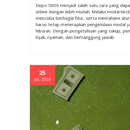
Depo 5000 menjadi salah satu cara yang da
online dengan lebih mudah. Melalui modal kec
mencoba berbagai fitur, serta memahami atur
harus tetap menerapkan pengelolaan modal ya
hiburan. Dengan pengetahuan yang cukup, pem
bijak, nyaman, dan bertanggung jawab.
25
Jul, 2026