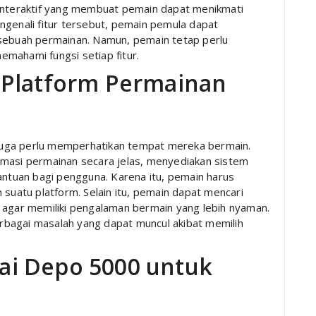
 interaktif yang membuat pemain dapat menikmati
ngenali fitur tersebut, pemain pemula dapat
 sebuah permainan. Namun, pemain tetap perlu
mahami fungsi setiap fitur.
 Platform Permainan
uga perlu memperhatikan tempat mereka bermain.
rmasi permainan secara jelas, menyediakan sistem
antuan bagi pengguna. Karena itu, pemain harus
atu platform. Selain itu, pemain dapat mencari
 agar memiliki pengalaman bermain yang lebih nyaman.
bagai masalah yang dapat muncul akibat memilih
i Depo 5000 untuk