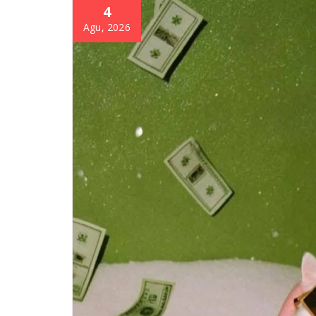
4
Agu, 2026