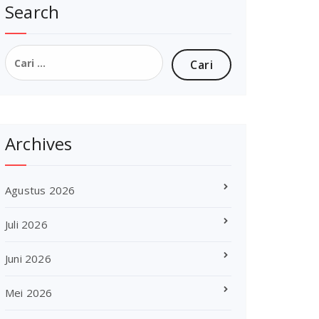
Search
Cari
untuk:
Archives
Agustus 2026
Juli 2026
Juni 2026
Mei 2026