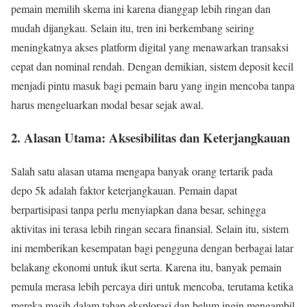
pemain memilih skema ini karena dianggap lebih ringan dan
mudah dijangkau. Selain itu, tren ini berkembang seiring
meningkatnya akses platform digital yang menawarkan transaksi
cepat dan nominal rendah. Dengan demikian, sistem deposit kecil
menjadi pintu masuk bagi pemain baru yang ingin mencoba tanpa
harus mengeluarkan modal besar sejak awal.
2. Alasan Utama: Aksesibilitas dan Keterjangkauan
Salah satu alasan utama mengapa banyak orang tertarik pada
depo 5k adalah faktor keterjangkauan. Pemain dapat
berpartisipasi tanpa perlu menyiapkan dana besar, sehingga
aktivitas ini terasa lebih ringan secara finansial. Selain itu, sistem
ini memberikan kesempatan bagi pengguna dengan berbagai latar
belakang ekonomi untuk ikut serta. Karena itu, banyak pemain
pemula merasa lebih percaya diri untuk mencoba, terutama ketika
mereka masih dalam tahap eksplorasi dan belum ingin mengambil