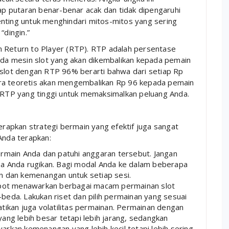
iap putaran benar-benar acak dan tidak dipengaruhi
nting untuk menghindari mitos-mitos yang sering
“dingin.”
n Return to Player (RTP). RTP adalah persentase
pada mesin slot yang akan dikembalikan kepada pemain
 slot dengan RTP 96% berarti bahwa dari setiap Rp
ara teoretis akan mengembalikan Rp 96 kepada pemain
n RTP yang tinggi untuk memaksimalkan peluang Anda.
apkan strategi bermain yang efektif juga sangat
Anda terapkan:
main Anda dan patuhi anggaran tersebut. Jangan
sa Anda rugikan. Bagi modal Anda ke dalam beberapa
n dan kemenangan untuk setiap sesi.
pot menawarkan berbagai macam permainan slot
beda. Lakukan riset dan pilih permainan yang sesuai
tikan juga volatilitas permainan. Permainan dengan
ang lebih besar tetapi lebih jarang, sedangkan
rkan kemenangan yang lebih kecil tetapi lebih sering.