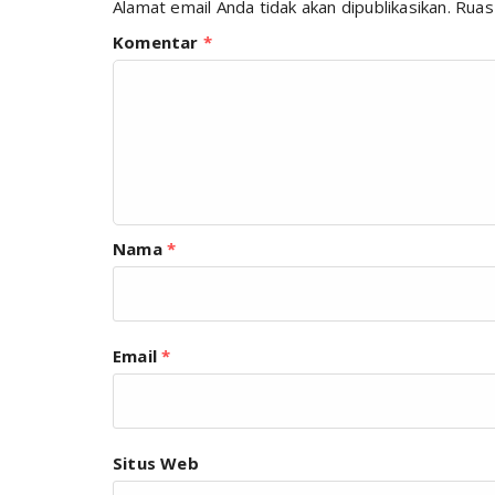
Alamat email Anda tidak akan dipublikasikan.
Ruas
Komentar
*
Nama
*
Email
*
Situs Web