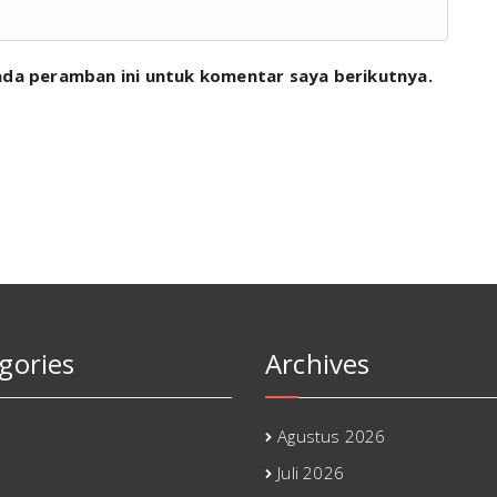
ada peramban ini untuk komentar saya berikutnya.
gories
Archives
Agustus 2026
Juli 2026