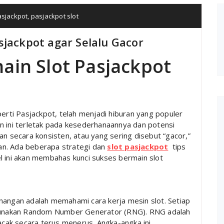
asjackpot
,
pasjackpot slot
sjackpot agar Selalu Gacor
ain Slot Pasjackpot
perti Pasjackpot, telah menjadi hiburan yang populer
n ini terletak pada kesederhanaannya dan potensi
secara konsisten, atau yang sering disebut “gacor,”
an. Ada beberapa strategi dan
slot pasjackpot
tips
l ini akan membahas kunci sukses bermain slot
nangan adalah memahami cara kerja mesin slot. Setiap
nggunakan Random Number Generator (RNG). RNG adalah
ak secara terus menerus. Angka-angka ini