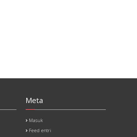
Meta
Masuk
Feed entri