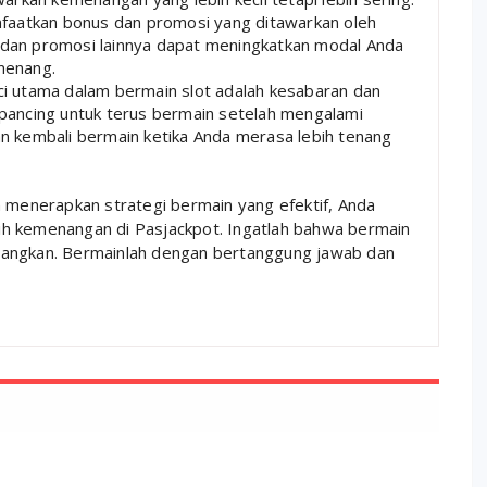
aatkan bonus dan promosi yang ditawarkan oleh
, dan promosi lainnya dapat meningkatkan modal Anda
menang.
i utama dalam bermain slot adalah kesabaran dan
erpancing untuk terus bermain setelah mengalami
dan kembali bermain ketika Anda merasa lebih tenang
enerapkan strategi bermain yang efektif, Anda
h kemenangan di Pasjackpot. Ingatlah bahwa bermain
nangkan. Bermainlah dengan bertanggung jawab dan