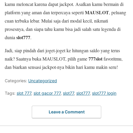
kamu meloncat karena dapat jackpot. Asalkan kamu bermain di
MAUSLOT
platform yang aman dan terpercaya seperti
, peluang
cuan terbuka lebar. Mulai saja dari modal kecil, nikmati
prosesnya, dan siapa tahu kamu bisa jadi salah satu legenda di
slot777
dunia
.
Jadi, siap pindah dari joget-joget ke hitungan saldo yang terus
777slot
naik? Saatnya buka MAUSLOT, pilih game
favoritmu,
dan biarkan sensasi jackpot-nya bikin hari kamu makin seru!
Categories:
Uncategorized
Tags:
slot 777
,
slot gacor 777
,
slot77
,
slot777
,
slot777 login
Leave a Comment