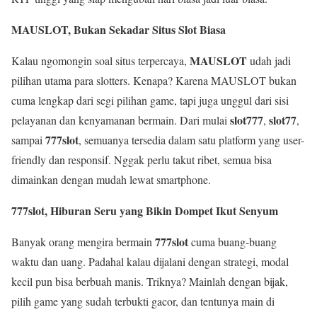
MAUSLOT, Bukan Sekadar Situs Slot Biasa
MAUSLOT
Kalau ngomongin soal situs terpercaya,
udah jadi
pilihan utama para slotters. Kenapa? Karena MAUSLOT bukan
cuma lengkap dari segi pilihan game, tapi juga unggul dari sisi
slot777
slot77
pelayanan dan kenyamanan bermain. Dari mulai
,
,
777slot
sampai
, semuanya tersedia dalam satu platform yang user-
friendly dan responsif. Nggak perlu takut ribet, semua bisa
dimainkan dengan mudah lewat smartphone.
777slot, Hiburan Seru yang Bikin Dompet Ikut Senyum
777slot
Banyak orang mengira bermain
cuma buang-buang
waktu dan uang. Padahal kalau dijalani dengan strategi, modal
kecil pun bisa berbuah manis. Triknya? Mainlah dengan bijak,
pilih game yang sudah terbukti gacor, dan tentunya main di