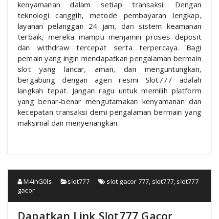
kenyamanan dalam setiap transaksi. Dengan
teknologi canggih, metode pembayaran lengkap,
layanan pelanggan 24 jam, dan sistem keamanan
terbaik, mereka mampu menjamin proses deposit
dan withdraw tercepat serta terpercaya. Bagi
pemain yang ingin mendapatkan pengalaman bermain
slot yang lancar, aman, dan menguntungkan,
bergabung dengan agen resmi Slot777 adalah
langkah tepat. Jangan ragu untuk memilih platform
yang benar-benar mengutamakan kenyamanan dan
kecepatan transaksi demi pengalaman bermain yang
maksimal dan menyenangkan.
M4inG0ls
slot777
slot gacor 777
,
slot777
,
slot777
gacor
Dapatkan Link Slot777 Gacor,