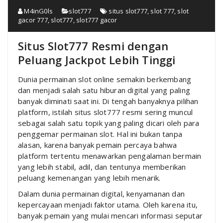
M4inG0ls
slot777
situs slot777
,
slot 777
,
slot
gacor 777
,
slot777
,
slot777 gacor
Situs Slot777 Resmi dengan
Peluang Jackpot Lebih Tinggi
Dunia permainan slot online semakin berkembang
dan menjadi salah satu hiburan digital yang paling
banyak diminati saat ini. Di tengah banyaknya pilihan
platform, istilah situs slot777 resmi sering muncul
sebagai salah satu topik yang paling dicari oleh para
penggemar permainan slot. Hal ini bukan tanpa
alasan, karena banyak pemain percaya bahwa
platform tertentu menawarkan pengalaman bermain
yang lebih stabil, adil, dan tentunya memberikan
peluang kemenangan yang lebih menarik.
Dalam dunia permainan digital, kenyamanan dan
kepercayaan menjadi faktor utama. Oleh karena itu,
banyak pemain yang mulai mencari informasi seputar