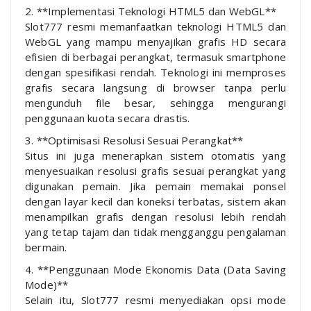
2. **Implementasi Teknologi HTML5 dan WebGL**
Slot777 resmi memanfaatkan teknologi HTML5 dan
WebGL yang mampu menyajikan grafis HD secara
efisien di berbagai perangkat, termasuk smartphone
dengan spesifikasi rendah. Teknologi ini memproses
grafis secara langsung di browser tanpa perlu
mengunduh file besar, sehingga mengurangi
penggunaan kuota secara drastis.
3. **Optimisasi Resolusi Sesuai Perangkat**
Situs ini juga menerapkan sistem otomatis yang
menyesuaikan resolusi grafis sesuai perangkat yang
digunakan pemain. Jika pemain memakai ponsel
dengan layar kecil dan koneksi terbatas, sistem akan
menampilkan grafis dengan resolusi lebih rendah
yang tetap tajam dan tidak mengganggu pengalaman
bermain.
4. **Penggunaan Mode Ekonomis Data (Data Saving
Mode)**
Selain itu, Slot777 resmi menyediakan opsi mode