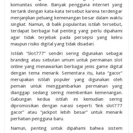
komunitas online. Banyak pengguna internet yang
tertarik dengan kata-kata tersebut karena terdengar
menjanjikan peluang kemenangan besar dalam waktu
singkat. Namun, di balik popularitas istilah tersebut,
terdapat berbagai hal penting yang perlu dipahami
agar tidak terjebak pada persepsi yang keliru
maupun risiko digital yang tidak disadari.
Istilah “Slot777” sendiri sering digunakan sebagai
branding atau sebutan umum untuk permainan slot
online yang menawarkan berbagai jenis game digital
dengan tema menarik. Sementara itu, kata “gacor”
merupakan istilah populer yang digunakan oleh
pemain untuk menggambarkan permainan yang
dianggap sedang sering memberikan kemenangan.
Gabungan kedua istilah ini kemudian sering
dipromosikan dengan narasi seperti “link slot777
gacor” atau “jackpot lebih besar” untuk menarik
perhatian pengguna baru.
Namun, penting untuk dipahami bahwa sistem