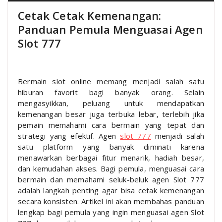
Cetak Cetak Kemenangan:
Panduan Pemula Menguasai Agen
Slot 777
Bermain slot online memang menjadi salah satu
hiburan favorit bagi banyak orang. Selain
mengasyikkan, peluang untuk mendapatkan
kemenangan besar juga terbuka lebar, terlebih jika
pemain memahami cara bermain yang tepat dan
strategi yang efektif. Agen
slot 777
menjadi salah
satu platform yang banyak diminati karena
menawarkan berbagai fitur menarik, hadiah besar,
dan kemudahan akses. Bagi pemula, menguasai cara
bermain dan memahami seluk-beluk agen Slot 777
adalah langkah penting agar bisa cetak kemenangan
secara konsisten. Artikel ini akan membahas panduan
lengkap bagi pemula yang ingin menguasai agen Slot