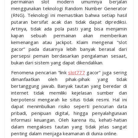
permainan slot modern umumnya berjalan
menggunakan teknologi Random Number Generator
(RNG). Teknologi ini memastikan bahwa setiap hasil
putaran bersifat acak dan tidak dapat diprediksi.
Artinya, tidak ada pola pasti yang bisa menjamin
kapan sebuah permainan akan memberikan
kemenangan atau jackpot. Klaim mengenai “slot
gacor” pada dasarnya lebih banyak berasal dari
persepsi pemain berdasarkan pengalaman sesaat,
bukan dari sistem yang dapat dikendalikan.
Fenomena pencarian “link
slot777
gacor” juga sering
dimanfaatkan oleh pihak-pihak yang tidak
bertanggung jawab. Banyak tautan yang beredar di
internet tidak memiliki kejelasan sumber dan
berpotensi mengarah ke situs tidak resmi. Hal ini
dapat menimbulkan risiko seperti pencurian data
pribadi, penipuan digital, hingga penyalahgunaan
informasi keuangan. Oleh karena itu, kehati-hatian
dalam mengakses tautan yang tidak jelas sangat
penting dalam menjaga keamanan di dunia online.