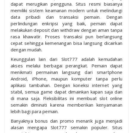
dapat merugikan pengguna. Situs resmi biasanya
memiliki sistem keamanan modern untuk melindungi
data pribadi dan transaksi pemain. Dengan
perlindungan enkripsi yang baik, pemain dapat
melakukan deposit dan withdraw dengan aman tanpa
rasa khawatir. Proses transaksi pun berlangsung
cepat sehingga kemenangan bisa langsung dicairkan
dengan mudah.
Keunggulan lain dari Slot777 adalah kemudahan
akses melalui berbagai perangkat. Pemain dapat
menikmati permainan langsung dari smartphone
Android, iPhone, maupun komputer tanpa perlu
aplikasi tambahan. Dengan koneksi internet yang
stabil, semua game dapat dimainkan kapan saja dan
di mana saja. Fleksibilitas ini membuat slot online
semakin diminati karena memberikan kenyamanan
lebih bagi para pemain.
Banyaknya bonus dan promo menarik juga menjadi
alasan mengapa Slot777 semakin populer. Situs