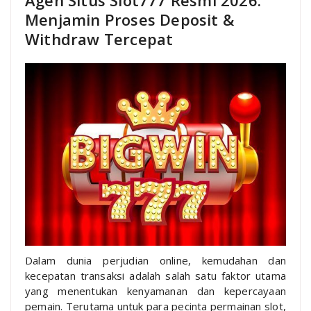
Menjamin Proses Deposit &
Withdraw Tercepat
Dalam dunia perjudian online, kemudahan dan
kecepatan transaksi adalah salah satu faktor utama
yang menentukan kenyamanan dan kepercayaan
pemain. Terutama untuk para pecinta permainan slot,