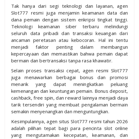
Tak hanya dari segi teknologi dan layanan, agen
Slot777 resmi juga menjamin keamanan data dan
dana pemain dengan sistem enkripsi tingkat tinggi.
Teknologi keamanan siber terbaru melindungi
seluruh data pribadi dan transaksi keuangan dari
ancaman peretasan atau kebocoran. Hal ini tentu
menjadi faktor penting dalam membangun
kepercayaan dan memastikan bahwa pemain dapat
bermain dan bertransaksi tanpa rasa khawatir.
Selain proses transaksi cepat, agen resmi Slot777
juga menawarkan berbagai bonus dan promosi
menarik yang dapat meningkatkan peluang
kemenangan dan keuntungan pemain. Bonus deposit,
cashback, free spin, dan reward lainnya menjadi daya
tarik tersendiri yang membuat pengalaman bermain
semakin menyenangkan dan menguntungkan.
Kesimpulannya, agen situs Slot777 resmi tahun 2026
adalah pilihan tepat bagi para pencinta slot online
yang mengutamakan kecepatan, keamanan, dan