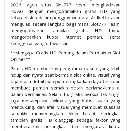
2026, agen situs Slot777 resmi menghadirkan
inovasi dengan mengoptimalkan grafis HD yang
tetap efisien dalam penggunaan data. Artikel ini akan
mengulas secara lengkap bagaimana Slot777 resmi
mengoptimalkan tampilan grafis HD tanpa
mengorbankan kuota internet pemain, serta
keunggulan yang ditawarkan.
**Mengapa Grafis HD Penting dalam Permainan Slot
Online?**
Grafis HD memberikan pengalaman visual yang lebih
hidup dan nyata saat bermain slot online. Visual yang
tajam dan detail mampu meningkatkan daya tarik dan
membuat pemain semakin betah berlama-lama di
dalam permainan. Selain itu, grafis berkualitas tinggi
juga menampilkan animasi yang halus, suara yang
mendukung, dan efek visual yang membuat suasana
semakin menyenangkan. Akan tetapi, seringkali
tampilan grafis HD dianggap sebagai faktor yang
memberatkan perangkat dan menguras kuota