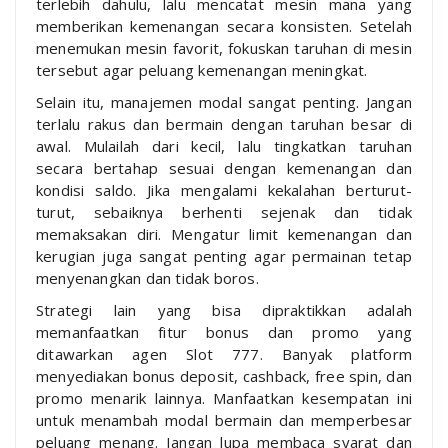
terlebih dahulu, lalu mencatat mesin mana yang
memberikan kemenangan secara konsisten. Setelah
menemukan mesin favorit, fokuskan taruhan di mesin
tersebut agar peluang kemenangan meningkat.
Selain itu, manajemen modal sangat penting. Jangan
terlalu rakus dan bermain dengan taruhan besar di
awal. Mulailah dari kecil, lalu tingkatkan taruhan
secara bertahap sesuai dengan kemenangan dan
kondisi saldo. Jika mengalami kekalahan berturut-
turut, sebaiknya berhenti sejenak dan tidak
memaksakan diri. Mengatur limit kemenangan dan
kerugian juga sangat penting agar permainan tetap
menyenangkan dan tidak boros.
Strategi lain yang bisa dipraktikkan adalah
memanfaatkan fitur bonus dan promo yang
ditawarkan agen Slot 777. Banyak platform
menyediakan bonus deposit, cashback, free spin, dan
promo menarik lainnya. Manfaatkan kesempatan ini
untuk menambah modal bermain dan memperbesar
peluang menang. Jangan lupa membaca syarat dan