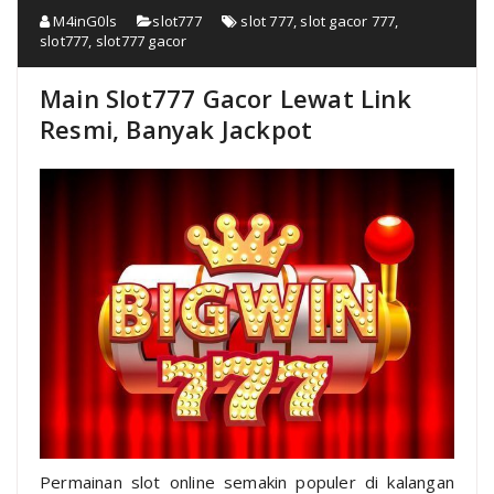
M4inG0ls
slot777
slot 777
,
slot gacor 777
,
slot777
,
slot777 gacor
Main Slot777 Gacor Lewat Link
Resmi, Banyak Jackpot
Permainan slot online semakin populer di kalangan