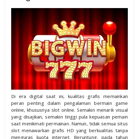
Di era digital saat ini, kualitas grafis memainkan
peran penting dalam pengalaman bermain game
online, khususnya slot online. Semakin menarik visual
yang disajikan, semakin tinggi pula kepuasan pemain
saat menikmati permainan. Namun, tidak semua situs
slot menawarkan grafis HD yang berkualitas tanpa
menguras kuota internet. Beruntung, pada tahun