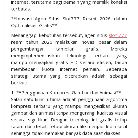
internet, terutama bagi pemain yang memiliki koneksi
terbatas.
**Inovasi Agen Situs Slot777 Resmi 2026 dalam
Optimalisasi Grafis**
Menanggapi kebutuhan tersebut, agen situs
slot 777
resmi tahun 2026 melakukan inovasi besar dalam
pengembangan tampilan grafis. Mereka
mengimplementasikan teknologi terbaru yang
mampu menyajikan grafis HD secara efisien, tanpa
membebani kuota internet pemain. Beberapa
strategi utama yang diterapkan adalah sebagai
berikut:
1. **Penggunaan Kompresi Gambar dan Animasi**
Salah satu kunci utama adalah penggunaan algoritma
kompresi terbaru yang mampu mengecilkan ukuran
gambar dan animasi tanpa mengurangi kualitas visual
secara signifikan. Dengan teknologi ini, grafis tetap
tajam dan detail, tetapi ukuran file menjadi lebih kecil
sehingga tidak memakan banyak data saat diakses.