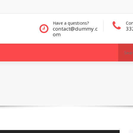
questions?
Contact Sales
Con
ct@dummy.c
332 00 322
33
Search
for: