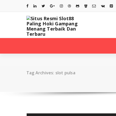
Skip
to
content
Sales
Contact Sales
Have a 
322
332 00 322
conta
om
Tag Archives: slot pulsa