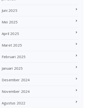
Juni 2025
Mei 2025
April 2025
Maret 2025
Februari 2025
Januari 2025
Desember 2024
November 2024
Agustus 2022