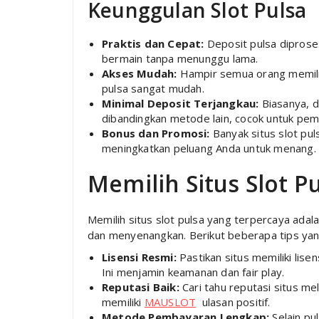
Keunggulan Slot Pulsa
Praktis dan Cepat:
Deposit pulsa dipros
bermain tanpa menunggu lama.
Akses Mudah:
Hampir semua orang memilik
pulsa sangat mudah.
Minimal Deposit Terjangkau:
Biasanya, de
dibandingkan metode lain, cocok untuk pem
Bonus dan Promosi:
Banyak situs slot pu
meningkatkan peluang Anda untuk menang.
Memilih Situs Slot P
Memilih situs slot pulsa yang terpercaya ada
dan menyenangkan. Berikut beberapa tips yang
Lisensi Resmi:
Pastikan situs memiliki lise
Ini menjamin keamanan dan fair play.
Reputasi Baik:
Cari tahu reputasi situs mel
memiliki
MAUSLOT
ulasan positif.
Metode Pembayaran Lengkap:
Selain pu