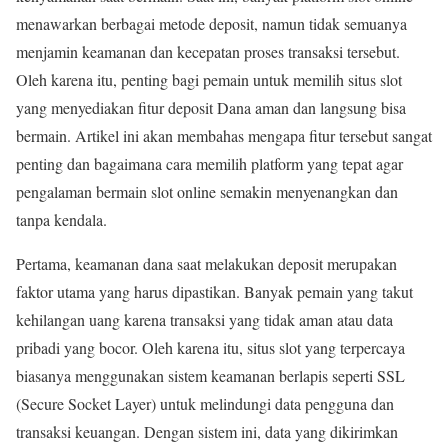
menawarkan berbagai metode deposit, namun tidak semuanya
menjamin keamanan dan kecepatan proses transaksi tersebut.
Oleh karena itu, penting bagi pemain untuk memilih situs slot
yang menyediakan fitur deposit Dana aman dan langsung bisa
bermain. Artikel ini akan membahas mengapa fitur tersebut sangat
penting dan bagaimana cara memilih platform yang tepat agar
pengalaman bermain slot online semakin menyenangkan dan
tanpa kendala.
Pertama, keamanan dana saat melakukan deposit merupakan
faktor utama yang harus dipastikan. Banyak pemain yang takut
kehilangan uang karena transaksi yang tidak aman atau data
pribadi yang bocor. Oleh karena itu, situs slot yang terpercaya
biasanya menggunakan sistem keamanan berlapis seperti SSL
(Secure Socket Layer) untuk melindungi data pengguna dan
transaksi keuangan. Dengan sistem ini, data yang dikirimkan