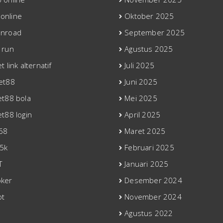
online
Oktober 2025
enroad
September 2025
 run
Agustus 2025
et link alternatif
Juli 2025
bet88
Juni 2025
et88 bola
Mei 2025
et88 login
April 2025
68
Maret 2025
5k
Februari 2025
T
Januari 2025
oker
Desember 2024
ot
November 2024
Agustus 2022