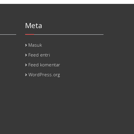
Meta
Masuk
Feed entri
Feed komentar
WordPress.org