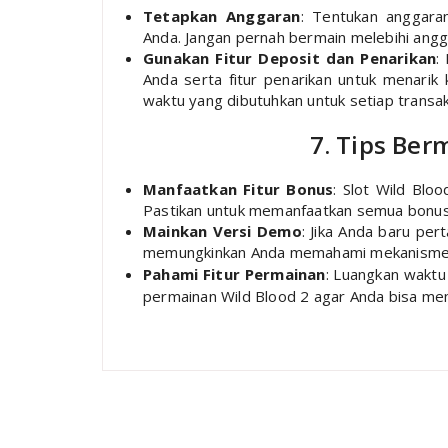
Tetapkan Anggaran
: Tentukan anggara
Anda. Jangan pernah bermain melebihi angg
Gunakan Fitur Deposit dan Penarikan
:
Anda serta fitur penarikan untuk menari
waktu yang dibutuhkan untuk setiap transak
7. Tips Ber
Manfaatkan Fitur Bonus
: Slot Wild Bl
Pastikan untuk memanfaatkan semua bonus
Mainkan Versi Demo
: Jika Anda baru per
memungkinkan Anda memahami mekanisme pe
Pahami Fitur Permainan
: Luangkan waktu
permainan Wild Blood 2 agar Anda bisa me