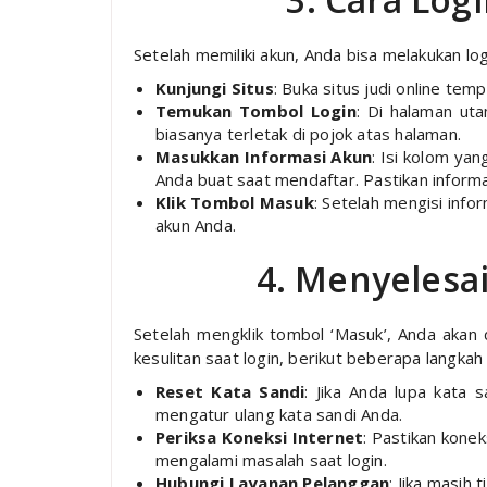
Setelah memiliki akun, Anda bisa melakukan lo
Kunjungi Situs
: Buka situs judi online te
Temukan Tombol Login
: Di halaman uta
biasanya terletak di pojok atas halaman.
Masukkan Informasi Akun
: Isi kolom ya
Anda buat saat mendaftar. Pastikan inform
Klik Tombol Masuk
: Setelah mengisi info
akun Anda.
4. Menyelesa
Setelah mengklik tombol ‘Masuk’, Anda akan 
kesulitan saat login, berikut beberapa langkah
Reset Kata Sandi
: Jika Anda lupa kata sa
mengatur ulang kata sandi Anda.
Periksa Koneksi Internet
: Pastikan konek
mengalami masalah saat login.
Hubungi Layanan Pelanggan
: Jika masih