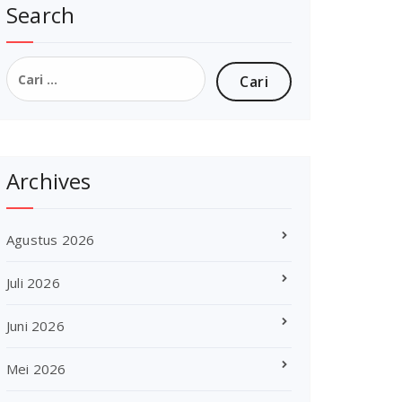
Search
Cari
untuk:
Archives
Agustus 2026
Juli 2026
Juni 2026
Mei 2026