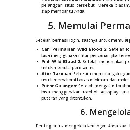
pelanggan situs tersebut. Mereka biasanya
siap membantu Anda.
5. Memulai Permai
Setelah berhasil login, saatnya untuk memulai
Cari Permainan Wild Blood 2
: Setelah l
bisa menggunakan fitur pencarian jika terse
Pilih Wild Blood 2
: Setelah menemukan pe
untuk memulai permainan.
Atur Taruhan
: Sebelum memutar gulungan,
untuk memahami batas minimum dan maksi
Putar Gulungan
: Setelah mengatur taruhan
bisa menggunakan tombol ‘Autoplay’ unt
putaran yang ditentukan.
6. Mengelol
Penting untuk mengelola keuangan Anda saat b