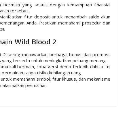
n bermain yang sesuai dengan kemampuan finansial
aran tersebut.
 Manfaatkan fitur deposit untuk menambah saldo akun
k kemenangan Anda. Pastikan memahami prosedur dan
si.
main Wild Blood 2
ood 2 sering menawarkan berbagai bonus dan promosi.
 yang tersedia untuk meningkatkan peluang menang.
tama kali bermain, coba versi demo terlebih dahulu. Ini
rmainan tanpa risiko kehilangan uang.
 untuk memahami simbol, fitur khusus, dan mekanisme
maksimalkan permainan.