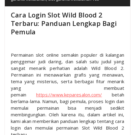
Cara Login Slot Wild Blood 2
Terbaru: Panduan Lengkap Bagi
Pemula
Permainan slot online semakin populer di kalangan
penggemar judi daring, dan salah satu judul yang
sangat menarik perhatian adalah Wild Blood 2.
Permainan ini menawarkan grafis yang menawan,
tema yang misterius, serta berbagai fitur menarik
yang membuat
pemain
https://www.keparesalon.com/
betah
berlama-lama. Namun, bagi pemula, proses login dan
memulai permainan bisa menjadi sedikit
membingungkan. Oleh karena itu, dalam artikel ini,
kami akan memberikan panduan lengkap tentang cara
login dan memulai permainan Slot Wild Blood 2
terbaru.