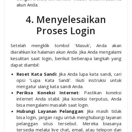
akun Anda.
4. Menyelesaikan
Proses Login
Setelah mengklik tombol ‘Masuk’, Anda akan
diarahkan ke halaman akun Anda. Jika Anda mengalami
kesulitan saat login, berikut beberapa langkah yang
dapat diambil:
Reset Kata Sandi
: Jika Anda lupa kata sandi, cari
opsi ‘Lupa Kata Sandi’. Ikuti instruksi untuk
mengatur ulang kata sandi Anda.
Periksa Koneksi Internet
: Pastikan koneksi
internet Anda stabil. Jika koneksi terputus, Anda
bisa mengalami masalah saat login.
Hubungi Layanan Pelanggan
: Jika masih tidak
bisa login, jangan ragu untuk menghubungi layanan
pelanggan situs tersebut. Mereka biasanya
tersedia melalui live chat, email, atau telepon dan