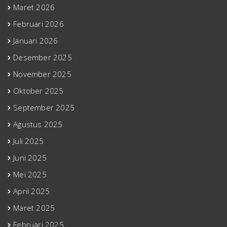
Maret 2026
Februari 2026
Januari 2026
Desember 2025
November 2025
Oktober 2025
September 2025
Agustus 2025
Juli 2025
Juni 2025
Mei 2025
April 2025
Maret 2025
Februari 2025