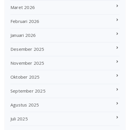
Maret 2026
Februari 2026
Januari 2026
Desember 2025
November 2025
Oktober 2025
September 2025
Agustus 2025
Juli 2025