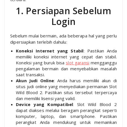
1. Persiapan Sebelum
Login
Sebelum mulai bermain, ada beberapa hal yang perlu
dipersiapkan terlebih dahulu:
Koneksi Internet yang Stabil
: Pastikan Anda
memiliki koneksi internet yang cepat dan stabil.
Koneksi yang buruk bisa
slot garansi
mengganggu
pengalaman bermain dan menyebabkan masalah
saat transaksi.
Akun Judi Online
: Anda harus memiliki akun di
situs judi online yang menyediakan permainan Slot
Wild Blood 2. Pastikan situs tersebut terpercaya
dan memiliki lisensi yang valid.
Device yang Kompatibel
: Slot Wild Blood 2
dapat diakses melalui beragam perangkat seperti
komputer, laptop, dan smartphone. Pastikan
perangkat Anda mendukung untuk memainkan