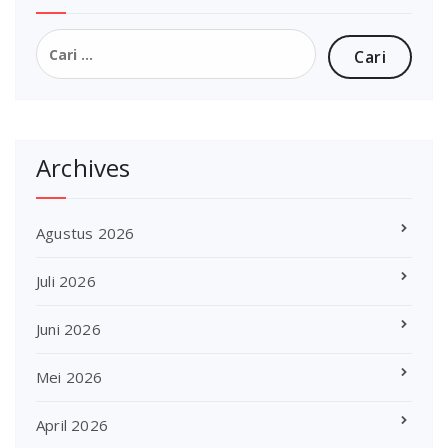
Cari
untuk:
Archives
Agustus 2026
Juli 2026
Juni 2026
Mei 2026
April 2026