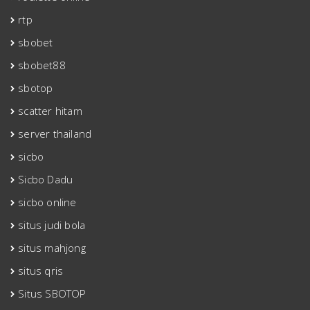
rtp
sbobet
sbobet88
sbotop
scatter hitam
server thailand
sicbo
Sicbo Dadu
sicbo online
situs judi bola
situs mahjong
situs qris
Situs SBOTOP