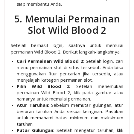
siap membantu Anda.
5. Memulai Permainan
Slot Wild Blood 2
Setelah berhasil login, saatnya untuk memulai
permainan Wild Blood 2. Berikut langkah-langkahnya:
Cari Permainan Wild Blood 2
: Setelah login, cari
menu permainan slot di situs tersebut. Anda bisa
menggunakan fitur pencarian jika tersedia, atau
menjelajahi kategori permainan slot.
Pilih Wild Blood 2
: Setelah menemukan
permainan Wild Blood 2, klik pada gambar atau
namanya untuk memulai permainan.
Atur Taruhan
: Sebelum memutar gulungan, atur
besaran taruhan Anda sesuai keinginan. Pastikan
untuk memahami batas minimum dan maksimum
taruhan.
Putar Gulungan
: Setelah mengatur taruhan, klik