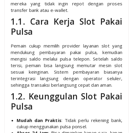
mereka yang tidak ingin repot dengan proses
transfer bank atau e-wallet.
1.1. Cara Kerja Slot Pakai
Pulsa
Pemain cukup memilih provider layanan slot yang
mendukung pembayaran pakai pulsa, kemudian
mengisi saldo melalui pulsa telepon. Setelah saldo
terisi, pemain bisa langsung memutar mesin slot
sesuai keinginan. Sistem pembayaran biasanya
terintegrasi langsung dengan operator seluler,
sehingga transaksi berlangsung cepat dan aman.
1.2. Keunggulan Slot Pakai
Pulsa
Mudah dan Praktis
: Tidak perlu rekening bank,
cukup menggunakan pulsa ponsel.
Akses 24 Jam
: Bisa dimainkan kapan saja, kapan