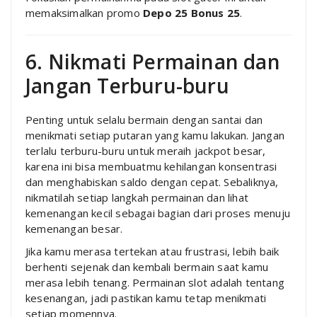
memaksimalkan promo
Depo 25 Bonus 25
.
6. Nikmati Permainan dan
Jangan Terburu-buru
Penting untuk selalu bermain dengan santai dan
menikmati setiap putaran yang kamu lakukan. Jangan
terlalu terburu-buru untuk meraih jackpot besar,
karena ini bisa membuatmu kehilangan konsentrasi
dan menghabiskan saldo dengan cepat. Sebaliknya,
nikmatilah setiap langkah permainan dan lihat
kemenangan kecil sebagai bagian dari proses menuju
kemenangan besar.
Jika kamu merasa tertekan atau frustrasi, lebih baik
berhenti sejenak dan kembali bermain saat kamu
merasa lebih tenang. Permainan slot adalah tentang
kesenangan, jadi pastikan kamu tetap menikmati
setiap momennya.