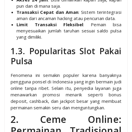
pun dan di mana saja.
Transaksi Cepat dan Aman
: Sistem terintegrasi
aman dari ancaman hacking atau pencurian data.
Limit Transaksi Fleksibel
: Pemain bisa
menyesuaikan jumlah taruhan sesuai saldo pulsa
yang dimiliki.
1.3. Popularitas Slot Pakai
Pulsa
Fenomena ini semakin populer karena banyaknya
pengguna ponsel di Indonesia yang ingin bermain judi
online tanpa ribet. Selain itu, penyedia layanan juga
menawarkan promosi menarik seperti bonus
deposit, cashback, dan jackpot besar yang membuat
permainan semakin seru dan menguntungkan.
2. Ceme Online:
Permainan Tradisional