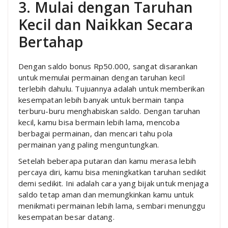
3. Mulai dengan Taruhan
Kecil dan Naikkan Secara
Bertahap
Dengan saldo bonus Rp50.000, sangat disarankan
untuk memulai permainan dengan taruhan kecil
terlebih dahulu. Tujuannya adalah untuk memberikan
kesempatan lebih banyak untuk bermain tanpa
terburu-buru menghabiskan saldo. Dengan taruhan
kecil, kamu bisa bermain lebih lama, mencoba
berbagai permainan, dan mencari tahu pola
permainan yang paling menguntungkan.
Setelah beberapa putaran dan kamu merasa lebih
percaya diri, kamu bisa meningkatkan taruhan sedikit
demi sedikit. Ini adalah cara yang bijak untuk menjaga
saldo tetap aman dan memungkinkan kamu untuk
menikmati permainan lebih lama, sembari menunggu
kesempatan besar datang.