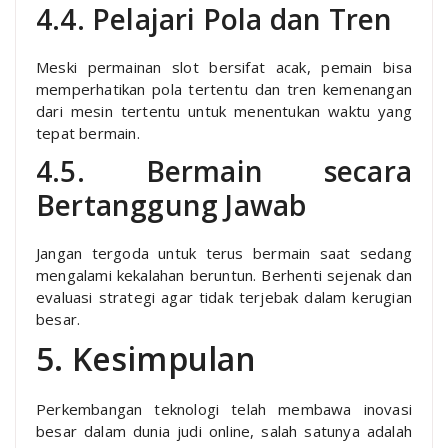
4.4. Pelajari Pola dan Tren
Meski permainan slot bersifat acak, pemain bisa
memperhatikan pola tertentu dan tren kemenangan
dari mesin tertentu untuk menentukan waktu yang
tepat bermain.
4.5. Bermain secara
Bertanggung Jawab
Jangan tergoda untuk terus bermain saat sedang
mengalami kekalahan beruntun. Berhenti sejenak dan
evaluasi strategi agar tidak terjebak dalam kerugian
besar.
5. Kesimpulan
Perkembangan teknologi telah membawa inovasi
besar dalam dunia judi online, salah satunya adalah