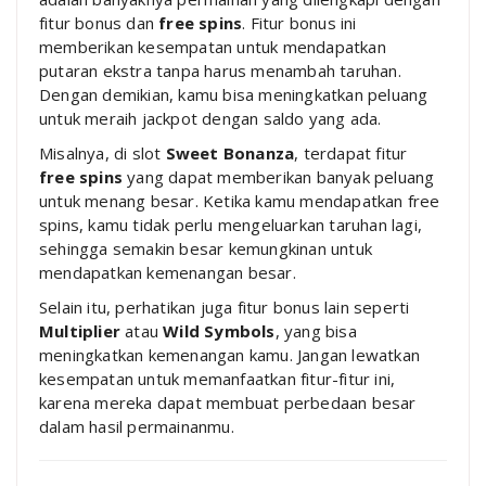
fitur bonus dan
free spins
. Fitur bonus ini
memberikan kesempatan untuk mendapatkan
putaran ekstra tanpa harus menambah taruhan.
Dengan demikian, kamu bisa meningkatkan peluang
untuk meraih jackpot dengan saldo yang ada.
Misalnya, di slot
Sweet Bonanza
, terdapat fitur
free spins
yang dapat memberikan banyak peluang
untuk menang besar. Ketika kamu mendapatkan free
spins, kamu tidak perlu mengeluarkan taruhan lagi,
sehingga semakin besar kemungkinan untuk
mendapatkan kemenangan besar.
Selain itu, perhatikan juga fitur bonus lain seperti
Multiplier
atau
Wild Symbols
, yang bisa
meningkatkan kemenangan kamu. Jangan lewatkan
kesempatan untuk memanfaatkan fitur-fitur ini,
karena mereka dapat membuat perbedaan besar
dalam hasil permainanmu.