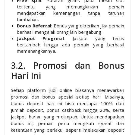
Free Spin
: Putaran gratis pada mesin slot
tertentu yang memungkinkan pemain
mendapatkan kemenangan tanpa taruhan
tambahan.
Bonus Referral
: Bonus yang diberikan jika pemain
berhasil mengajak orang lain bergabung.
Jackpot Progresif
: Jackpot yang terus
bertambah hingga ada pemain yang berhasil
memenangkannya.
3.2. Promosi dan Bonus
Hari Ini
Setiap platform judi online biasanya menawarkan
promosi dan bonus spesial setiap hari. Misalnya,
bonus deposit hari ini bisa mencapai 100% dari
jumlah deposit, bonus cashback hingga 20%, serta
jackpot harian yang melimpah. Untuk mendapatkan
bonus ini, pemain perlu mengikuti syarat dan
ketentuan yang berlaku, seperti melakukan deposit