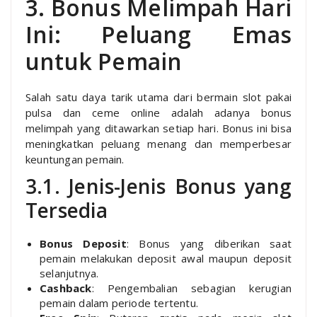
3. Bonus Melimpah Hari
Ini: Peluang Emas
untuk Pemain
Salah satu daya tarik utama dari bermain slot pakai
pulsa dan ceme online adalah adanya bonus
melimpah yang ditawarkan setiap hari. Bonus ini bisa
meningkatkan peluang menang dan memperbesar
keuntungan pemain.
3.1. Jenis-Jenis Bonus yang
Tersedia
Bonus Deposit
: Bonus yang diberikan saat
pemain melakukan deposit awal maupun deposit
selanjutnya.
Cashback
: Pengembalian sebagian kerugian
pemain dalam periode tertentu.