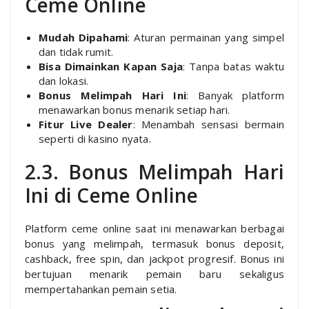
Ceme Online
Mudah Dipahami
: Aturan permainan yang simpel
dan tidak rumit.
Bisa Dimainkan Kapan Saja
: Tanpa batas waktu
dan lokasi.
Bonus Melimpah Hari Ini
: Banyak platform
menawarkan bonus menarik setiap hari.
Fitur Live Dealer
: Menambah sensasi bermain
seperti di kasino nyata.
2.3. Bonus Melimpah Hari
Ini di Ceme Online
Platform ceme online saat ini menawarkan berbagai
bonus yang melimpah, termasuk bonus deposit,
cashback, free spin, dan jackpot progresif. Bonus ini
bertujuan menarik pemain baru sekaligus
mempertahankan pemain setia.