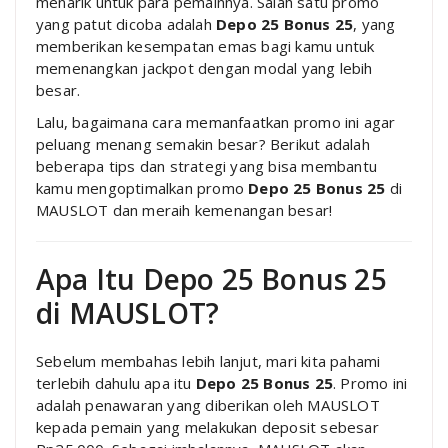
menarik untuk para pemainnya. Salah satu promo
yang patut dicoba adalah
Depo 25 Bonus 25
, yang
memberikan kesempatan emas bagi kamu untuk
memenangkan jackpot dengan modal yang lebih
besar.
Lalu, bagaimana cara memanfaatkan promo ini agar
peluang menang semakin besar? Berikut adalah
beberapa tips dan strategi yang bisa membantu
kamu mengoptimalkan promo
Depo 25 Bonus 25
di
MAUSLOT dan meraih kemenangan besar!
Apa Itu Depo 25 Bonus 25
di MAUSLOT?
Sebelum membahas lebih lanjut, mari kita pahami
terlebih dahulu apa itu
Depo 25 Bonus 25
. Promo ini
adalah penawaran yang diberikan oleh MAUSLOT
kepada pemain yang melakukan deposit sebesar