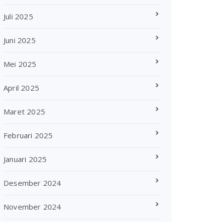
Juli 2025
Juni 2025
Mei 2025
April 2025
Maret 2025
Februari 2025
Januari 2025
Desember 2024
November 2024