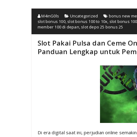
M4inG0ls
Uncategorized
bonus new m
slot bonus 100
,
slot bonus 100 to 10x
,
slot bonus 100
member 100 di depan
,
slot depo 25 bonus 25
Slot Pakai Pulsa dan Ceme On
Panduan Lengkap untuk Pemu
Di era digital saat ini, perjudian online sema