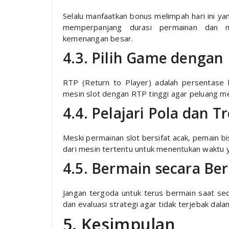
Selalu manfaatkan bonus melimpah hari ini ya
memperpanjang durasi permainan dan m
kemenangan besar.
4.3. Pilih Game dengan
RTP (Return to Player) adalah persentase k
mesin slot dengan RTP tinggi agar peluang me
4.4. Pelajari Pola dan T
Meski permainan slot bersifat acak, pemain 
dari mesin tertentu untuk menentukan waktu 
4.5. Bermain secara Be
Jangan tergoda untuk terus bermain saat se
dan evaluasi strategi agar tidak terjebak dala
5. Kesimpulan