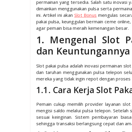
permainan yang tersedia. Salah satu inovasi 
dimainkan menggunakan pulsa serta permain
ini. Artikel ini akan
Slot Bonus
mengulas secara 
pakai pulsa, keunggulan bermain ceme online, b
agar pemain bisa meraih kemenangan besar.
1. Mengenal Slot 
dan Keuntungannya
Slot pakai pulsa adalah inovasi permainan sl
dan taruhan menggunakan pulsa telepon selule
mereka yang tidak ingin repot dengan proses t
1.1. Cara Kerja Slot Pak
Pemain cukup memilih provider layanan slo
mengisi saldo melalui pulsa telepon. Setelah
sesuai keinginan. Sistem pembayaran biasa
sehingga transaksi berlangsung cepat dan am