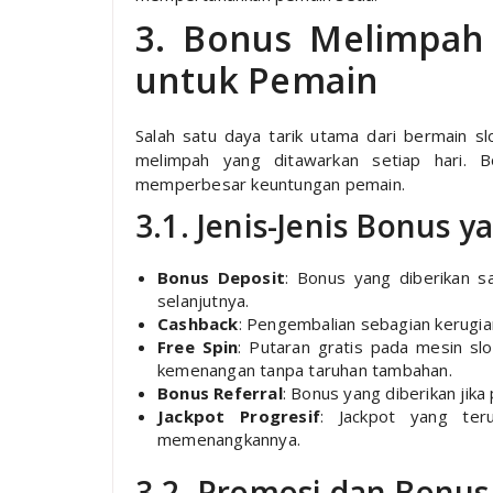
3. Bonus Melimpah 
untuk Pemain
Salah satu daya tarik utama dari bermain s
melimpah yang ditawarkan setiap hari. 
memperbesar keuntungan pemain.
3.1. Jenis-Jenis Bonus y
Bonus Deposit
: Bonus yang diberikan 
selanjutnya.
Cashback
: Pengembalian sebagian kerugia
Free Spin
: Putaran gratis pada mesin s
kemenangan tanpa taruhan tambahan.
Bonus Referral
: Bonus yang diberikan jik
Jackpot Progresif
: Jackpot yang ter
memenangkannya.
3.2. Promosi dan Bonus 