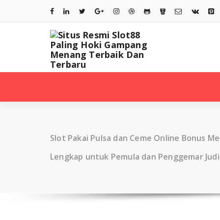
Skip
to
content
Sales
Contact Sales
Have a 
 322
332 00 322
conta
om
Slot Pakai Pulsa dan Ceme Online Bonus Mel
Lengkap untuk Pemula dan Penggemar Judi