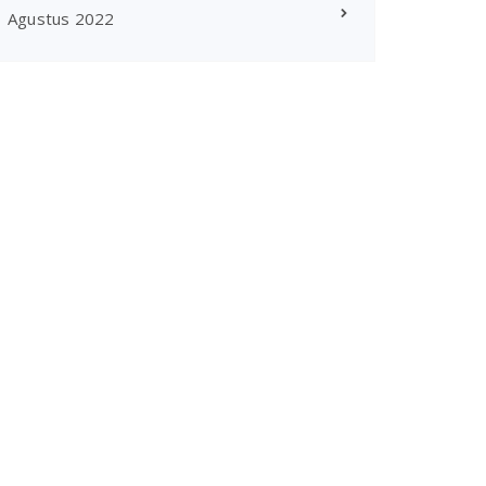
Agustus 2022