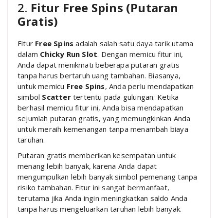
2.
Fitur Free Spins (Putaran
Gratis)
Fitur
Free Spins
adalah salah satu daya tarik utama
dalam
Chicky Run Slot
. Dengan memicu fitur ini,
Anda dapat menikmati beberapa putaran gratis
tanpa harus bertaruh uang tambahan. Biasanya,
untuk memicu
Free Spins
, Anda perlu mendapatkan
simbol
Scatter
tertentu pada gulungan. Ketika
berhasil memicu fitur ini, Anda bisa mendapatkan
sejumlah putaran gratis, yang memungkinkan Anda
untuk meraih kemenangan tanpa menambah biaya
taruhan.
Putaran gratis memberikan kesempatan untuk
menang lebih banyak, karena Anda dapat
mengumpulkan lebih banyak simbol pemenang tanpa
risiko tambahan. Fitur ini sangat bermanfaat,
terutama jika Anda ingin meningkatkan saldo Anda
tanpa harus mengeluarkan taruhan lebih banyak.