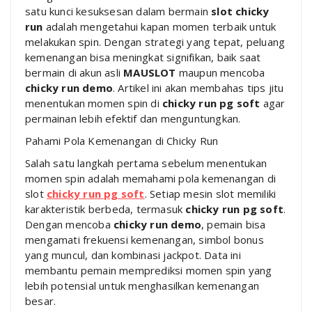
satu kunci kesuksesan dalam bermain
slot chicky
run
adalah mengetahui kapan momen terbaik untuk
melakukan spin. Dengan strategi yang tepat, peluang
kemenangan bisa meningkat signifikan, baik saat
bermain di akun asli
MAUSLOT
maupun mencoba
chicky run demo
. Artikel ini akan membahas tips jitu
menentukan momen spin di
chicky run pg soft
agar
permainan lebih efektif dan menguntungkan.
Pahami Pola Kemenangan di Chicky Run
Salah satu langkah pertama sebelum menentukan
momen spin adalah memahami pola kemenangan di
slot
chicky run pg soft
. Setiap mesin slot memiliki
karakteristik berbeda, termasuk
chicky run pg soft
.
Dengan mencoba
chicky run demo
, pemain bisa
mengamati frekuensi kemenangan, simbol bonus
yang muncul, dan kombinasi jackpot. Data ini
membantu pemain memprediksi momen spin yang
lebih potensial untuk menghasilkan kemenangan
besar.