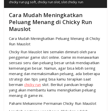
chicky run pg soft
,
chicky run slot
,
slot chicky run
Cara Mudah Meningkatkan
Peluang Menang di Chicky Run
Mauslot
Cara Mudah Meningkatkan Peluang Menang di Chicky
Run Mauslot
Chicky Run Mauslot kini semakin diminati oleh para
penggemar game slot online. Game ini menawarkan
sensasi seru dan peluang besar untuk mendapatkan
kemenangan besar. Namun, agar bisa lebih sering
menang dan memaksimalkan peluang, ada beberapa
strategi dan tips yang bisa kamu terapkan saat
bermain
chicky run
slot. Berikut panduan lengkap
yang akan membantu kamu meningkatkan peluang
menang di game ini.
Pahami Mekanisme Permainan Chicky Run Mauslot