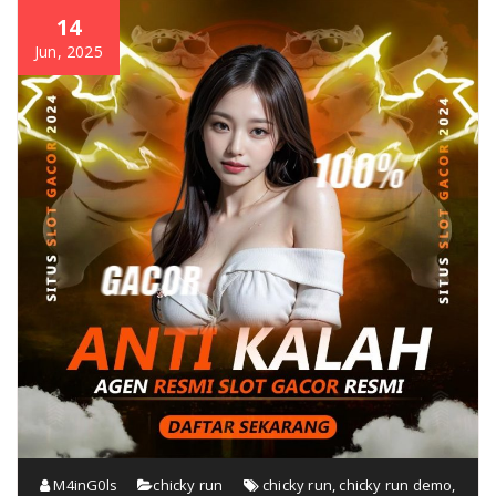
14
Jun, 2025
M4inG0ls
chicky run
chicky run
,
chicky run demo
,