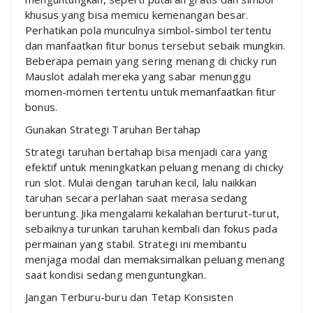
khusus yang bisa memicu kemenangan besar.
Perhatikan pola munculnya simbol-simbol tertentu
dan manfaatkan fitur bonus tersebut sebaik mungkin.
Beberapa pemain yang sering menang di chicky run
Mauslot adalah mereka yang sabar menunggu
momen-momen tertentu untuk memanfaatkan fitur
bonus.
Gunakan Strategi Taruhan Bertahap
Strategi taruhan bertahap bisa menjadi cara yang
efektif untuk meningkatkan peluang menang di chicky
run slot. Mulai dengan taruhan kecil, lalu naikkan
taruhan secara perlahan saat merasa sedang
beruntung. Jika mengalami kekalahan berturut-turut,
sebaiknya turunkan taruhan kembali dan fokus pada
permainan yang stabil. Strategi ini membantu
menjaga modal dan memaksimalkan peluang menang
saat kondisi sedang menguntungkan.
Jangan Terburu-buru dan Tetap Konsisten