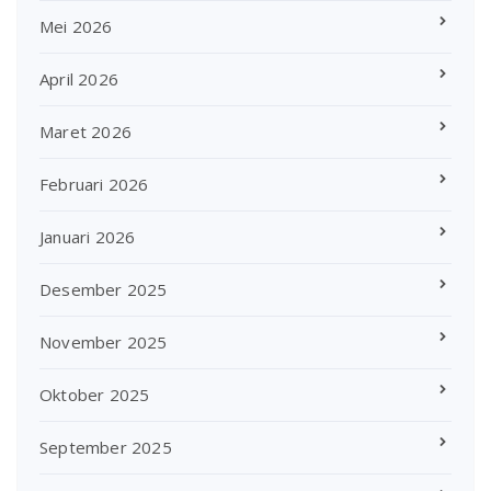
Mei 2026
April 2026
Maret 2026
Februari 2026
Januari 2026
Desember 2025
November 2025
Oktober 2025
September 2025