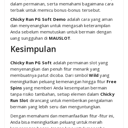
dalam permainan, serta memahami bagaimana cara
terbaik untuk memicu bonus-bonus tersebut.
Chicky Run PG Soft Demo
adalah cara yang aman
dan menyenangkan untuk mengasah keterampilan
Anda sebelum memutuskan untuk bermain dengan
uang sungguhan di
MAUSLOT
.
Kesimpulan
Chicky Run PG Soft
adalah permainan slot yang
menyenangkan dan penuh fitur menarik yang
membuatnya patut dicoba. Dari simbol
Wild
yang
meningkatkan peluang kemenangan hingga fitur
Free
Spins
yang memberi Anda kesempatan bermain
tanpa risiko tambahan, setiap elemen dalam
Chicky
Run Slot
dirancang untuk memberikan pengalaman
bermain yang lebih seru dan menguntungkan.
Dengan memahami dan memanfaatkan fitur-fitur ini,
Anda bisa meningkatkan peluang untuk meraih