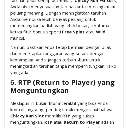
taruhan pada setiap putaran. Di
Chicky Run PG Soft
,
Anda bisa menyesuaikan taruhan untuk meningkatkan
peluang menang. Dengan meningkatkan taruhan,
Anda membuka lebih banyak peluang untuk
memenangkan hadiah yang lebih besar, terutama
ketika fitur bonus seperti
Free Spins
atau
Wild
muncul.
Namun, pastikan Anda tetap bermain dengan bijak
dan menetapkan anggaran yang sesuai dengan
kemampuan Anda. Jangan terburu-buru untuk
meningkatkan taruhan tanpa memperhitungkan risiko
yang ada.
6.
RTP (Return to Player) yang
Menguntungkan
Meskipun ini bukan fitur interaktif yang bisa Anda
kontrol langsung, penting untuk mengetahui bahwa
Chicky Run Slot
memiliki
RTP
yang cukup
menguntungkan.
RTP
atau
Return to Player
adalah