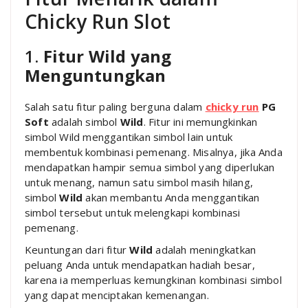
Chicky Run Slot
1.
Fitur Wild yang
Menguntungkan
Salah satu fitur paling berguna dalam
chicky run
PG
Soft
adalah simbol
Wild
. Fitur ini memungkinkan
simbol Wild menggantikan simbol lain untuk
membentuk kombinasi pemenang. Misalnya, jika Anda
mendapatkan hampir semua simbol yang diperlukan
untuk menang, namun satu simbol masih hilang,
simbol
Wild
akan membantu Anda menggantikan
simbol tersebut untuk melengkapi kombinasi
pemenang.
Keuntungan dari fitur
Wild
adalah meningkatkan
peluang Anda untuk mendapatkan hadiah besar,
karena ia memperluas kemungkinan kombinasi simbol
yang dapat menciptakan kemenangan.