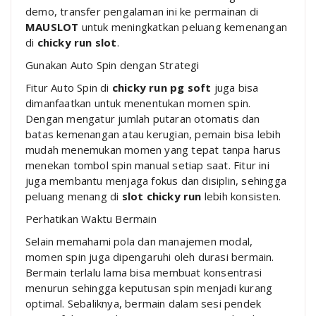
demo, transfer pengalaman ini ke permainan di
MAUSLOT
untuk meningkatkan peluang kemenangan
di
chicky run slot
.
Gunakan Auto Spin dengan Strategi
Fitur Auto Spin di
chicky run pg soft
juga bisa
dimanfaatkan untuk menentukan momen spin.
Dengan mengatur jumlah putaran otomatis dan
batas kemenangan atau kerugian, pemain bisa lebih
mudah menemukan momen yang tepat tanpa harus
menekan tombol spin manual setiap saat. Fitur ini
juga membantu menjaga fokus dan disiplin, sehingga
peluang menang di
slot chicky run
lebih konsisten.
Perhatikan Waktu Bermain
Selain memahami pola dan manajemen modal,
momen spin juga dipengaruhi oleh durasi bermain.
Bermain terlalu lama bisa membuat konsentrasi
menurun sehingga keputusan spin menjadi kurang
optimal. Sebaliknya, bermain dalam sesi pendek