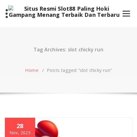
Skip
to
content
Tag Archives: slot chicky run
Home
/
Posts tagged "slot chicky run"
28
Nov, 2025