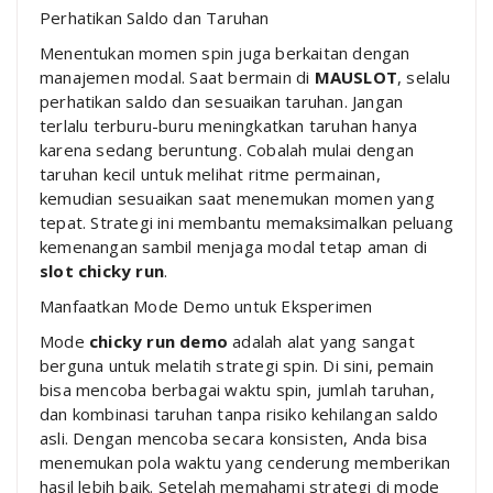
Perhatikan Saldo dan Taruhan
Menentukan momen spin juga berkaitan dengan
manajemen modal. Saat bermain di
MAUSLOT
, selalu
perhatikan saldo dan sesuaikan taruhan. Jangan
terlalu terburu-buru meningkatkan taruhan hanya
karena sedang beruntung. Cobalah mulai dengan
taruhan kecil untuk melihat ritme permainan,
kemudian sesuaikan saat menemukan momen yang
tepat. Strategi ini membantu memaksimalkan peluang
kemenangan sambil menjaga modal tetap aman di
slot chicky run
.
Manfaatkan Mode Demo untuk Eksperimen
Mode
chicky run demo
adalah alat yang sangat
berguna untuk melatih strategi spin. Di sini, pemain
bisa mencoba berbagai waktu spin, jumlah taruhan,
dan kombinasi taruhan tanpa risiko kehilangan saldo
asli. Dengan mencoba secara konsisten, Anda bisa
menemukan pola waktu yang cenderung memberikan
hasil lebih baik. Setelah memahami strategi di mode