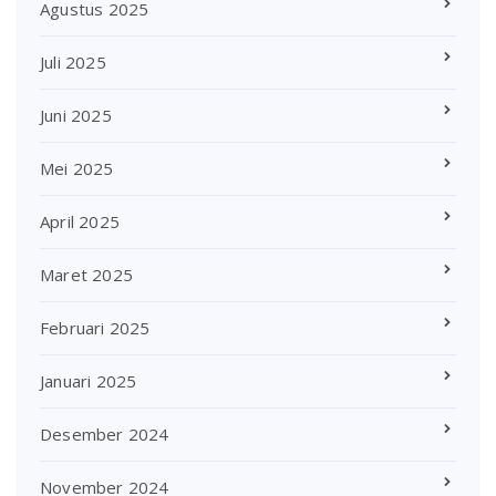
Agustus 2025
Juli 2025
Juni 2025
Mei 2025
April 2025
Maret 2025
Februari 2025
Januari 2025
Desember 2024
November 2024