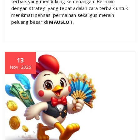
terbaik yang mendukung kemenangan. Bermain
dengan strategi yang tepat adalah cara terbaik untuk
menikmati sensasi permainan sekaligus meraih
peluang besar di
MAUSLOT
.
13
Nov, 2025