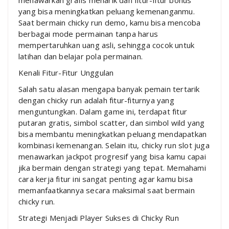
menawarkan grafis menarik dan fitur-fitur bonus
yang bisa meningkatkan peluang kemenanganmu.
Saat bermain chicky run demo, kamu bisa mencoba
berbagai mode permainan tanpa harus
mempertaruhkan uang asli, sehingga cocok untuk
latihan dan belajar pola permainan.
Kenali Fitur-Fitur Unggulan
Salah satu alasan mengapa banyak pemain tertarik
dengan chicky run adalah fitur-fiturnya yang
menguntungkan. Dalam game ini, terdapat fitur
putaran gratis, simbol scatter, dan simbol wild yang
bisa membantu meningkatkan peluang mendapatkan
kombinasi kemenangan. Selain itu, chicky run slot juga
menawarkan jackpot progresif yang bisa kamu capai
jika bermain dengan strategi yang tepat. Memahami
cara kerja fitur ini sangat penting agar kamu bisa
memanfaatkannya secara maksimal saat bermain
chicky run.
Strategi Menjadi Player Sukses di Chicky Run