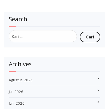
Search
Cari
untuk:
Archives
Agustus 2026
Juli 2026
Juni 2026