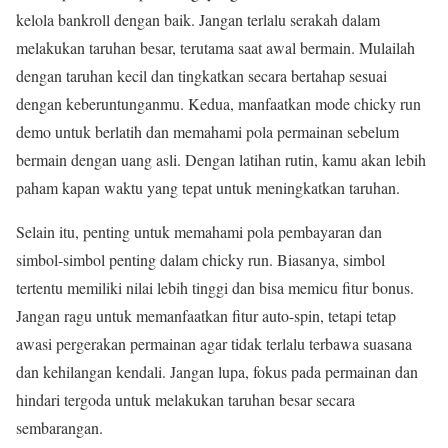
kelola bankroll dengan baik. Jangan terlalu serakah dalam
melakukan taruhan besar, terutama saat awal bermain. Mulailah
dengan taruhan kecil dan tingkatkan secara bertahap sesuai
dengan keberuntunganmu. Kedua, manfaatkan mode chicky run
demo untuk berlatih dan memahami pola permainan sebelum
bermain dengan uang asli. Dengan latihan rutin, kamu akan lebih
paham kapan waktu yang tepat untuk meningkatkan taruhan.
Selain itu, penting untuk memahami pola pembayaran dan
simbol-simbol penting dalam chicky run. Biasanya, simbol
tertentu memiliki nilai lebih tinggi dan bisa memicu fitur bonus.
Jangan ragu untuk memanfaatkan fitur auto-spin, tetapi tetap
awasi pergerakan permainan agar tidak terlalu terbawa suasana
dan kehilangan kendali. Jangan lupa, fokus pada permainan dan
hindari tergoda untuk melakukan taruhan besar secara
sembarangan.