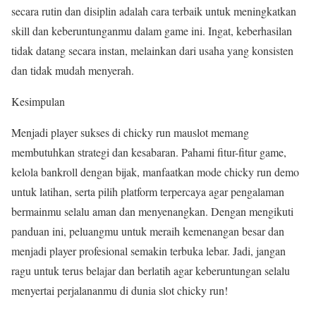
secara rutin dan disiplin adalah cara terbaik untuk meningkatkan
skill dan keberuntunganmu dalam game ini. Ingat, keberhasilan
tidak datang secara instan, melainkan dari usaha yang konsisten
dan tidak mudah menyerah.
Kesimpulan
Menjadi player sukses di chicky run mauslot memang
membutuhkan strategi dan kesabaran. Pahami fitur-fitur game,
kelola bankroll dengan bijak, manfaatkan mode chicky run demo
untuk latihan, serta pilih platform terpercaya agar pengalaman
bermainmu selalu aman dan menyenangkan. Dengan mengikuti
panduan ini, peluangmu untuk meraih kemenangan besar dan
menjadi player profesional semakin terbuka lebar. Jadi, jangan
ragu untuk terus belajar dan berlatih agar keberuntungan selalu
menyertai perjalananmu di dunia slot chicky run!