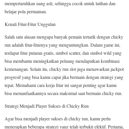
mempertaruhkan uang asli, sehingga cocok untuk latihan dan
belajar pola permainan.
Kenali Fitur-Fitur Unggulan
Salah satu alasan mengapa banyak pemain tertarik dengan chicky
run adalah fitur-fiturnya yang menguntungkan. Dalam game ini,
terdapat fitur putaran gratis, simbol scatter, dan simbol wild yang
bisa membantu meningkatkan peluang mendapatkan kombinasi
kemenangan. Selain itu, chicky run slot juga menawarkan jackpot
progresif yang bisa kamu capai jika bermain dengan strategi yang
tepat. Memahami cara kerja fitur ini sangat penting agar kamu
bisa memanfaatkannya secara maksimal saat bermain chicky run.
Strategi Menjadi Player Sukses di Chicky Run
Agar bisa menjadi player sukses di chicky run, kamu perlu
menerapkan beberapa strategi yang telah terbukti efektif. Pertama,