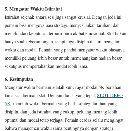
5. Mengatur Waktu Istirahat
Istirahat sejenak antara sesi juga sangat krusial. Dengan jeda ini,
pemain bisa mengevaluasi strategi, menyesuaikan taruhan, dan
menghindari keputusan terburu-buru akibat emosional. Slot bukan
hanya soal keberuntungan, tetapi juga disiplin dalam mengatur
waktu dan modal. Pemain yang pandai mengatur waktu biasanya
memiliki peluang lebih besar untuk memenangkan hadiah besar
sekaligus mempertahankan modal lebih lama.
6. Kesimpulan
Mengatur waktu bermain adalah kunci agar modal 5K bertahan
lama saat bermain slot. Dengan durasi yang tepat,
SLOT DEPO
5K
memilih waktu bermain yang baik, strategi taruhan yang
disiplin, dan jeda istirahat yang cukup, peluang menang lebih
optimal dan modal tetap terjaga. Pemain cerdas selalu mengingat
bahwa manajemen waktu sama pentingnya dengan strategi