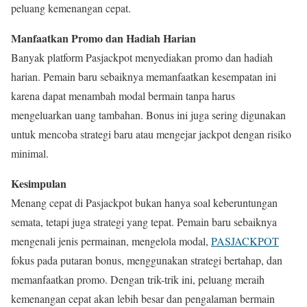
peluang kemenangan cepat.
Manfaatkan Promo dan Hadiah Harian
Banyak platform Pasjackpot menyediakan promo dan hadiah
harian. Pemain baru sebaiknya memanfaatkan kesempatan ini
karena dapat menambah modal bermain tanpa harus
mengeluarkan uang tambahan. Bonus ini juga sering digunakan
untuk mencoba strategi baru atau mengejar jackpot dengan risiko
minimal.
Kesimpulan
Menang cepat di Pasjackpot bukan hanya soal keberuntungan
semata, tetapi juga strategi yang tepat. Pemain baru sebaiknya
mengenali jenis permainan, mengelola modal,
PASJACKPOT
fokus pada putaran bonus, menggunakan strategi bertahap, dan
memanfaatkan promo. Dengan trik-trik ini, peluang meraih
kemenangan cepat akan lebih besar dan pengalaman bermain