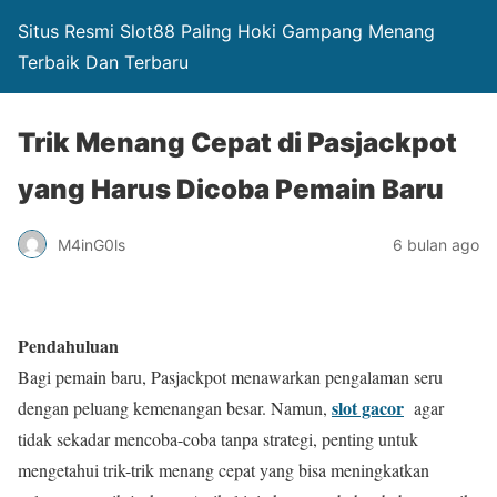
Situs Resmi Slot88 Paling Hoki Gampang Menang
Terbaik Dan Terbaru
Trik Menang Cepat di Pasjackpot
yang Harus Dicoba Pemain Baru
M4inG0ls
6 bulan ago
Pendahuluan
Bagi pemain baru, Pasjackpot menawarkan pengalaman seru
slot gacor
dengan peluang kemenangan besar. Namun,
agar
tidak sekadar mencoba-coba tanpa strategi, penting untuk
mengetahui trik-trik menang cepat yang bisa meningkatkan