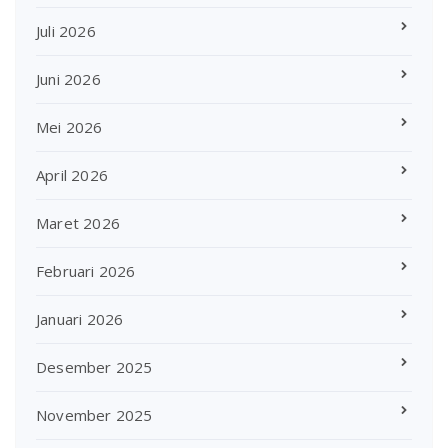
Juli 2026
Juni 2026
Mei 2026
April 2026
Maret 2026
Februari 2026
Januari 2026
Desember 2025
November 2025