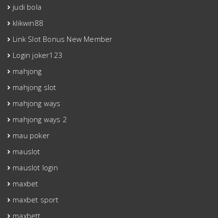
judi bola
klikwin88
Link Slot Bonus New Member
Login joker123
mahjong
mahjong slot
mahjong ways
mahjong ways 2
mau poker
mauslot
mauslot login
maxbet
maxbet sport
maxbett