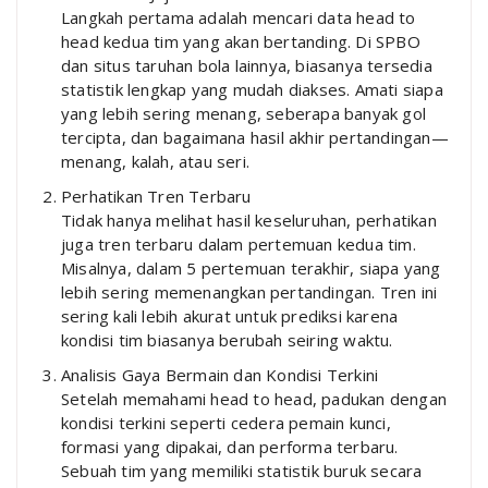
Langkah pertama adalah mencari data head to
head kedua tim yang akan bertanding. Di SPBO
dan situs taruhan bola lainnya, biasanya tersedia
statistik lengkap yang mudah diakses. Amati siapa
yang lebih sering menang, seberapa banyak gol
tercipta, dan bagaimana hasil akhir pertandingan—
menang, kalah, atau seri.
Perhatikan Tren Terbaru
Tidak hanya melihat hasil keseluruhan, perhatikan
juga tren terbaru dalam pertemuan kedua tim.
Misalnya, dalam 5 pertemuan terakhir, siapa yang
lebih sering memenangkan pertandingan. Tren ini
sering kali lebih akurat untuk prediksi karena
kondisi tim biasanya berubah seiring waktu.
Analisis Gaya Bermain dan Kondisi Terkini
Setelah memahami head to head, padukan dengan
kondisi terkini seperti cedera pemain kunci,
formasi yang dipakai, dan performa terbaru.
Sebuah tim yang memiliki statistik buruk secara