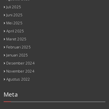
Juli 2025
Juni 2025
Mei 2025
April 2025
Maret 2025
Februari 2025
Januari 2025
Desember 2024
November 2024
Agustus 2022
Meta