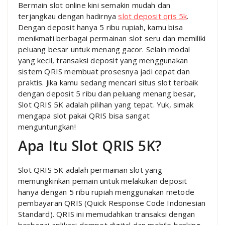
Bermain slot online kini semakin mudah dan
terjangkau dengan hadirnya
slot deposit qris 5k
.
Dengan deposit hanya 5 ribu rupiah, kamu bisa
menikmati berbagai permainan slot seru dan memiliki
peluang besar untuk menang gacor. Selain modal
yang kecil, transaksi deposit yang menggunakan
sistem QRIS membuat prosesnya jadi cepat dan
praktis. Jika kamu sedang mencari situs slot terbaik
dengan deposit 5 ribu dan peluang menang besar,
Slot QRIS 5K adalah pilihan yang tepat. Yuk, simak
mengapa slot pakai QRIS bisa sangat
menguntungkan!
Apa Itu Slot QRIS 5K?
Slot QRIS 5K adalah permainan slot yang
memungkinkan pemain untuk melakukan deposit
hanya dengan 5 ribu rupiah menggunakan metode
pembayaran QRIS (Quick Response Code Indonesian
Standard). QRIS ini memudahkan transaksi dengan