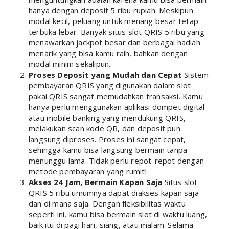
hanya dengan deposit 5 ribu rupiah. Meskipun
modal kecil, peluang untuk menang besar tetap
terbuka lebar. Banyak situs slot QRIS 5 ribu yang
menawarkan jackpot besar dan berbagai hadiah
menarik yang bisa kamu raih, bahkan dengan
modal minim sekalipun.
Proses Deposit yang Mudah dan Cepat
Sistem
pembayaran QRIS yang digunakan dalam slot
pakai QRIS sangat memudahkan transaksi. Kamu
hanya perlu menggunakan aplikasi dompet digital
atau mobile banking yang mendukung QRIS,
melakukan scan kode QR, dan deposit pun
langsung diproses. Proses ini sangat cepat,
sehingga kamu bisa langsung bermain tanpa
menunggu lama. Tidak perlu repot-repot dengan
metode pembayaran yang rumit!
Akses 24 Jam, Bermain Kapan Saja
Situs slot
QRIS 5 ribu umumnya dapat diakses kapan saja
dan di mana saja. Dengan fleksibilitas waktu
seperti ini, kamu bisa bermain slot di waktu luang,
baik itu di pagi hari, siang, atau malam. Selama