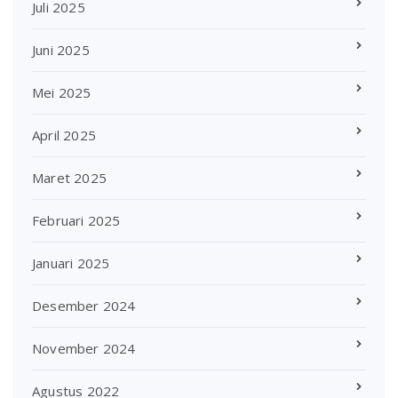
Juli 2025
Juni 2025
Mei 2025
April 2025
Maret 2025
Februari 2025
Januari 2025
Desember 2024
November 2024
Agustus 2022