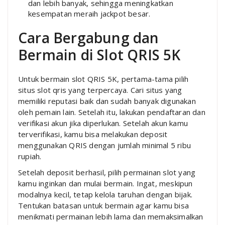
dan lebih banyak, sehingga meningkatkan
kesempatan meraih jackpot besar.
Cara Bergabung dan
Bermain di Slot QRIS 5K
Untuk bermain slot QRIS 5K, pertama-tama pilih
situs slot qris yang terpercaya. Cari situs yang
memiliki reputasi baik dan sudah banyak digunakan
oleh pemain lain. Setelah itu, lakukan pendaftaran dan
verifikasi akun jika diperlukan. Setelah akun kamu
terverifikasi, kamu bisa melakukan deposit
menggunakan QRIS dengan jumlah minimal 5 ribu
rupiah.
Setelah deposit berhasil, pilih permainan slot yang
kamu inginkan dan mulai bermain. Ingat, meskipun
modalnya kecil, tetap kelola taruhan dengan bijak.
Tentukan batasan untuk bermain agar kamu bisa
menikmati permainan lebih lama dan memaksimalkan