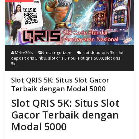
M4inG0ls
Uncategorized
slot depo qris 5k
,
slot
deposit qris 5 ribu
,
slot qris 5 ribu
,
slot qris 5000
,
slot qris
5k
Slot QRIS 5K: Situs Slot Gacor
Terbaik dengan Modal 5000
Slot QRIS 5K: Situs Slot
Gacor Terbaik dengan
Modal 5000