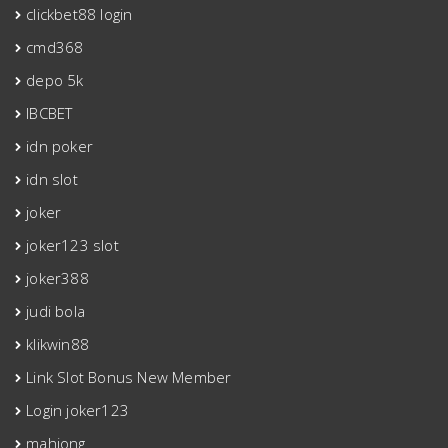
clickbet88 login
cmd368
depo 5k
IBCBET
idn poker
idn slot
joker
joker123 slot
joker388
judi bola
klikwin88
Link Slot Bonus New Member
Login joker123
mahjong