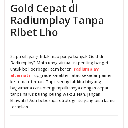
Gold Cepat di
Radiumplay Tanpa
Ribet Lho
Siapa sih yang tidak mau punya banyak Gold di
Radiumplay? Mata uang virtual ini penting banget
untuk beli berbagai item keren,
radiumplay
alternatif
upgrade karakter, atau sekadar pamer
ke teman-teman. Tapi, seringkali kita bingung
bagaimana cara mengumpulkannya dengan cepat
tanpa harus buang-buang waktu. Nah, jangan
khawatir! Ada beberapa strategi jitu yang bisa kamu
terapkan.