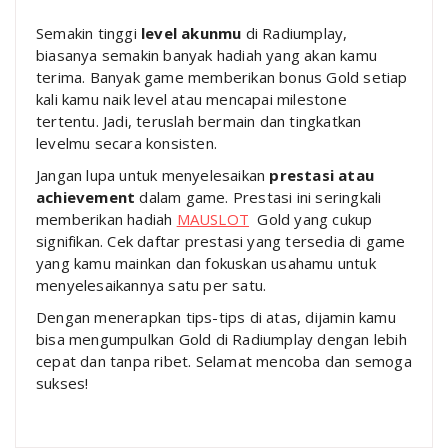
Semakin tinggi
level akunmu
di Radiumplay,
biasanya semakin banyak hadiah yang akan kamu
terima. Banyak game memberikan bonus Gold setiap
kali kamu naik level atau mencapai milestone
tertentu. Jadi, teruslah bermain dan tingkatkan
levelmu secara konsisten.
Jangan lupa untuk menyelesaikan
prestasi atau
achievement
dalam game. Prestasi ini seringkali
memberikan hadiah
MAUSLOT
Gold yang cukup
signifikan. Cek daftar prestasi yang tersedia di game
yang kamu mainkan dan fokuskan usahamu untuk
menyelesaikannya satu per satu.
Dengan menerapkan tips-tips di atas, dijamin kamu
bisa mengumpulkan Gold di Radiumplay dengan lebih
cepat dan tanpa ribet. Selamat mencoba dan semoga
sukses!