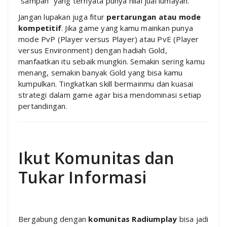
“sampah” yang ternyata punya nilai jual lumayan.
Jangan lupakan juga fitur
pertarungan atau mode
kompetitif
. Jika game yang kamu mainkan punya
mode PvP (Player versus Player) atau PvE (Player
versus Environment) dengan hadiah Gold,
manfaatkan itu sebaik mungkin. Semakin sering kamu
menang, semakin banyak Gold yang bisa kamu
kumpulkan. Tingkatkan skill bermainmu dan kuasai
strategi dalam game agar bisa mendominasi setiap
pertandingan.
Ikut Komunitas dan
Tukar Informasi
Bergabung dengan
komunitas Radiumplay
bisa jadi