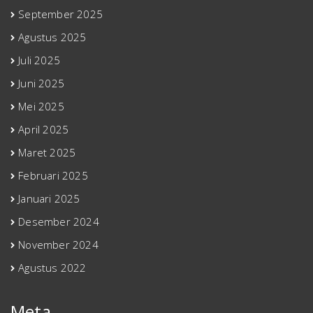
September 2025
Agustus 2025
Juli 2025
Juni 2025
Mei 2025
April 2025
Maret 2025
Februari 2025
Januari 2025
Desember 2024
November 2024
Agustus 2022
Meta