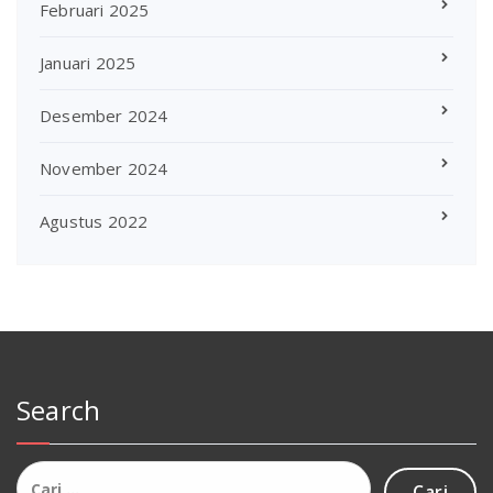
Februari 2025
Januari 2025
Desember 2024
November 2024
Agustus 2022
Search
Cari