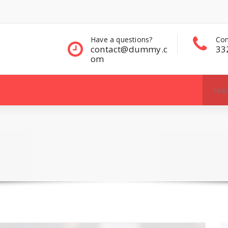
questions?
Contact Sales
Con
ct@dummy.c
332 00 322
33
Search
for: