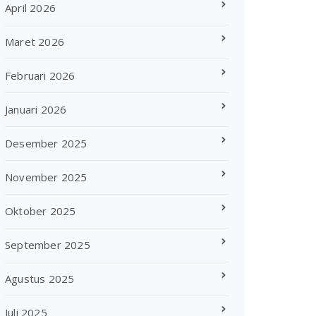
April 2026
Maret 2026
Februari 2026
Januari 2026
Desember 2025
November 2025
Oktober 2025
September 2025
Agustus 2025
Juli 2025