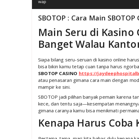
wap
SBOTOP : Cara Main SBOTOP 
Main Seru di Kasino
Banget Walau Kanton
Siapa bilang seru-seruan di kasino online har
bisa bikin kamu tetap cuan tanpa harus ngorb
SBOTOP CASINO
https://jaydeephospital
atau penasaran gimana cara main dengan modal
mampir ke sini.
SBOTOP jadi pilihan banyak pemain karena ta
kece, dan tentu saja—kesempatan menangnya ng
gimana caranya kamu bisa menikmati permaina
Kenapa Harus Coba 
Pertama-tama, mari kita bahas dulu kenapa kas