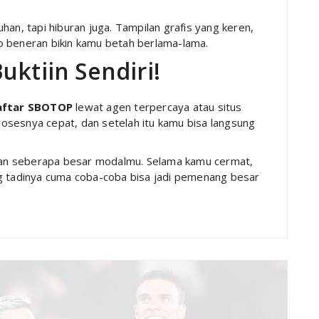
han, tapi hiburan juga. Tampilan grafis yang keren,
ino beneran bikin kamu betah berlama-lama.
uktiin Sendiri!
aftar SBOTOP
lewat agen terpercaya atau situs
Prosesnya cepat, dan setelah itu kamu bisa langsung
bukan seberapa besar modalmu. Selama kamu cermat,
ng tadinya cuma coba-coba bisa jadi pemenang besar