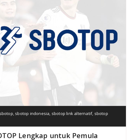
sbotop
,
sbotop indonesia
,
sbotop link alternatif
,
sbotop
BOTOP Lengkap untuk Pemula