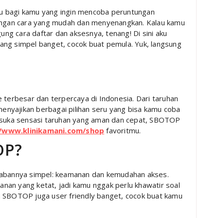
u bagi kamu yang ingin mencoba peruntungan
dengan cara yang mudah dan menyenangkan. Kalau kamu
g cara daftar dan aksesnya, tenang! Di sini aku
ang simpel banget, cocok buat pemula. Yuk, langsung
 terbesar dan terpercaya di Indonesia. Dari taruhan
nyajikan berbagai pilihan seru yang bisa kamu coba
u suka sensasi taruhan yang aman dan cepat, SBOTOP
//www.klinikamani.com/shop
favoritmu.
OP?
wabannya simpel: keamanan dan kemudahan akses.
nan yang ketat, jadi kamu nggak perlu khawatir soal
form SBOTOP juga user friendly banget, cocok buat kamu