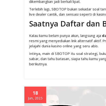
dikembangkan jadi berkali lipat.
Terlebih lagi, SBOTOP bukan sekadar soal taru
live dealer cantik, dan sensasi seperti di kas
Saatnya Daftar dan B
Kalau kamu belum punya akun, langsung aja
d
resmi yang menyediakan link alternatif aktif. 
jelajahi dunia kasino online yang seru abis.
Intinya, main di SBOTOP itu soal strategi, 
sabar, dan tahu batasan, siapa tahu kamu ya
berikutnya.
18
Jun, 2025