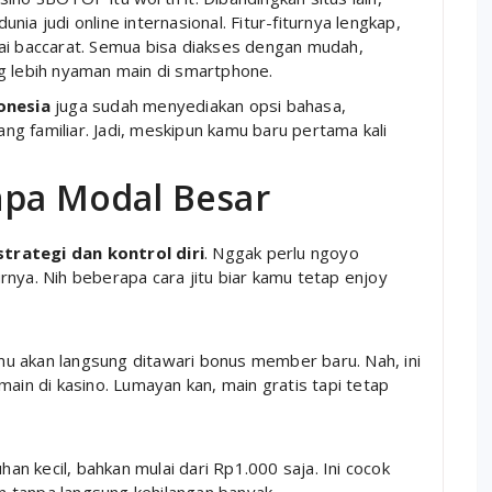
ia judi online internasional. Fitur-fiturnya lengkap,
ampai baccarat. Semua bisa diakses dengan mudah,
 lebih nyaman main di smartphone.
onesia
juga sudah menyediakan opsi bahasa,
g familiar. Jadi, meskipun kamu baru pertama kali
npa Modal Besar
strategi dan kontrol diri
. Nggak perlu ngoyo
nya. Nih beberapa cara jitu biar kamu tetap enjoy
mu akan langsung ditawari bonus member baru. Nah, ini
in di kasino. Lumayan kan, main gratis tapi tetap
an kecil, bahkan mulai dari Rp1.000 saja. Ini cocok
n tanpa langsung kehilangan banyak.