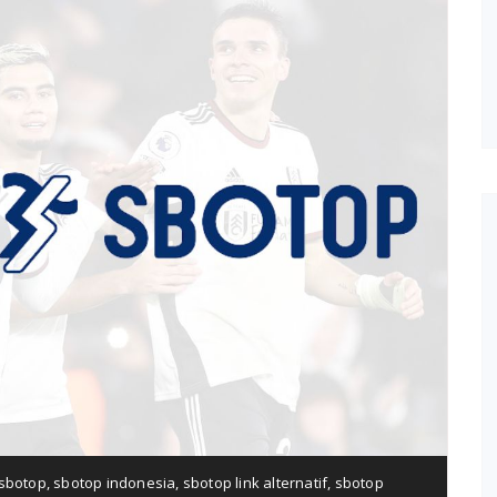
sbotop
,
sbotop indonesia
,
sbotop link alternatif
,
sbotop