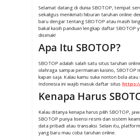
Selamat datang di dunia SBOTOP, tempat ser
sekaligus menikmati hiburan taruhan online 
baru dengar tentang SBOTOP atau masih bingun
bakal kasih panduan lengkap daftar SBOTOP y
disimak!
Apa Itu SBOTOP?
SBOTOP adalah salah satu situs taruhan online
olahraga sampai permainan kasino, SBOTOP me
kapan saja. Kalau kamu suka nonton bola ata
Indonesia ini wajib masuk daftar situs
https:
Kenapa Harus SBOT
Kalau ditanya kenapa harus pilih SBOTOP, ja
SBOTOP punya lisensi resmi dan sistem keama
data pribadi atau transaksi. Selain itu, plat
yang baru mau coba taruhan online.