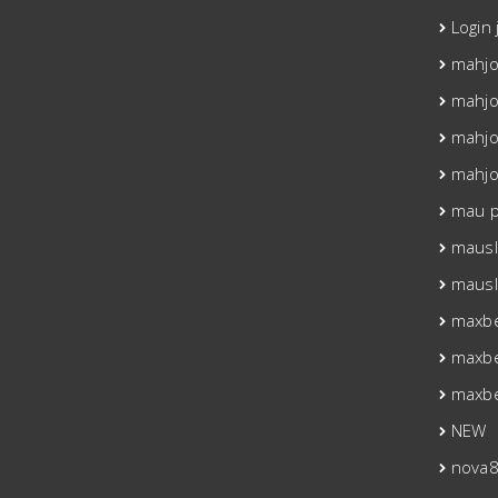
Login
mahj
mahjo
mahjo
mahjo
mau p
mausl
mausl
maxb
maxbe
maxbe
NEW
nova