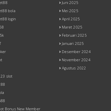
bet88
Juni 2025
et88 bola
Mei 2025
et88 login
April 2025
68
Maret 2025
5k
Februari 2025
T
Januari 2025
oker
Desember 2024
ot
November 2024
Agustus 2022
123 slot
388
ola
n88
Slot Bonus New Member