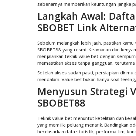
sebenarnya memberikan keuntungan jangka p
Langkah Awal: Daft
SBOBET Link Alterna
Sebelum melangkah lebih jauh, pastikan kamu 
SBOBET88 yang resmi. Keamanan dan kenyama
menjalankan teknik value bet dengan sempurna
memastikan akses tanpa gangguan, terutama 
Setelah akses sudah pasti, persiapkan dirimu d
mendalam. Value bet bukan hanya soal feeling,
Menyusun Strategi Va
SBOBET88
Teknik value bet menuntut ketelitian dan kes
yang memiliki peluang menarik. Bandingkan od
berdasarkan data statistik, performa tim, kond