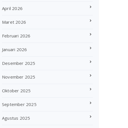
April 2026
Maret 2026
Februari 2026
Januari 2026
Desember 2025
November 2025
Oktober 2025
September 2025
Agustus 2025