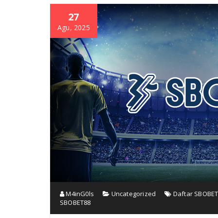
27
Agu, 2025
M4inG0ls
Uncategorized
Daftar SBOBE
SBOBET88