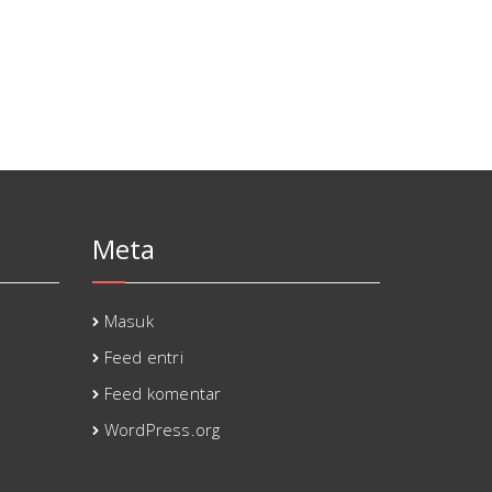
Meta
Masuk
Feed entri
Feed komentar
WordPress.org