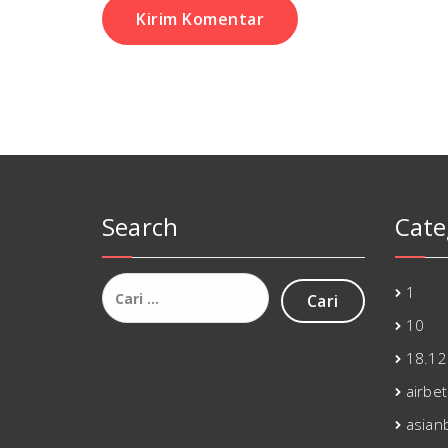
Search
Cate
Cari
1
untuk:
10
18.12
airbe
asianb