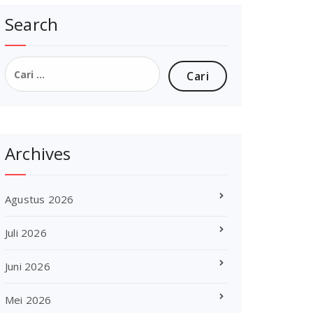
Search
Cari
untuk:
Archives
Agustus 2026
Juli 2026
Juni 2026
Mei 2026