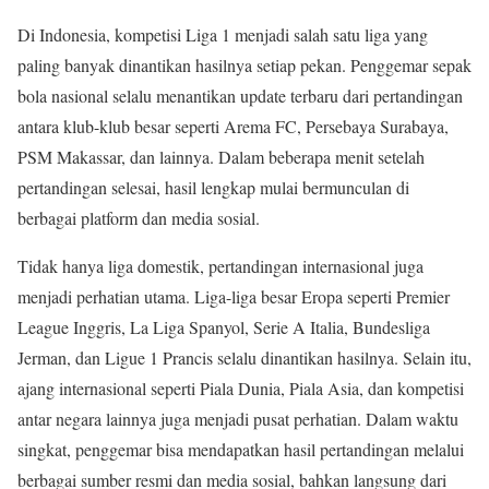
Di Indonesia, kompetisi Liga 1 menjadi salah satu liga yang
paling banyak dinantikan hasilnya setiap pekan. Penggemar sepak
bola nasional selalu menantikan update terbaru dari pertandingan
antara klub-klub besar seperti Arema FC, Persebaya Surabaya,
PSM Makassar, dan lainnya. Dalam beberapa menit setelah
pertandingan selesai, hasil lengkap mulai bermunculan di
berbagai platform dan media sosial.
Tidak hanya liga domestik, pertandingan internasional juga
menjadi perhatian utama. Liga-liga besar Eropa seperti Premier
League Inggris, La Liga Spanyol, Serie A Italia, Bundesliga
Jerman, dan Ligue 1 Prancis selalu dinantikan hasilnya. Selain itu,
ajang internasional seperti Piala Dunia, Piala Asia, dan kompetisi
antar negara lainnya juga menjadi pusat perhatian. Dalam waktu
singkat, penggemar bisa mendapatkan hasil pertandingan melalui
berbagai sumber resmi dan media sosial, bahkan langsung dari