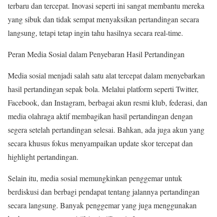
terbaru dan tercepat. Inovasi seperti ini sangat membantu mereka
yang sibuk dan tidak sempat menyaksikan pertandingan secara
langsung, tetapi tetap ingin tahu hasilnya secara real-time.
Peran Media Sosial dalam Penyebaran Hasil Pertandingan
Media sosial menjadi salah satu alat tercepat dalam menyebarkan
hasil pertandingan sepak bola. Melalui platform seperti Twitter,
Facebook, dan Instagram, berbagai akun resmi klub, federasi, dan
media olahraga aktif membagikan hasil pertandingan dengan
segera setelah pertandingan selesai. Bahkan, ada juga akun yang
secara khusus fokus menyampaikan update skor tercepat dan
highlight pertandingan.
Selain itu, media sosial memungkinkan penggemar untuk
berdiskusi dan berbagi pendapat tentang jalannya pertandingan
secara langsung. Banyak penggemar yang juga menggunakan