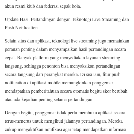
akun resmi klub dan federasi sepak bola.
Update Hasil Pertandingan dengan Teknologi Live Streaming dan
Push Notification
Selain situs dan aplikasi, teknologi live streaming juga memainkan
peranan penting dalam menyampaikan hasil pertandingan secara
cepat. Banyak platform yang menyediakan layanan streaming
langsung, sehingga penonton bisa menyaksikan pertandingan
secara langsung dari perangkat mereka. Di sisi lain, fitur push
notification di aplikasi mobile memungkinkan penggemar
mendapatkan pemberitahuan secara otomatis begitu skor berubah
atau ada kejadian penting selama pertandingan.
Dengan begitu, penggemar tidak perlu membuka aplikasi secara
terus-menerus untuk mengikuti jalannya pertandingan. Mereka
cukup mengaktifkan notifikasi agar tetap mendapatkan informasi