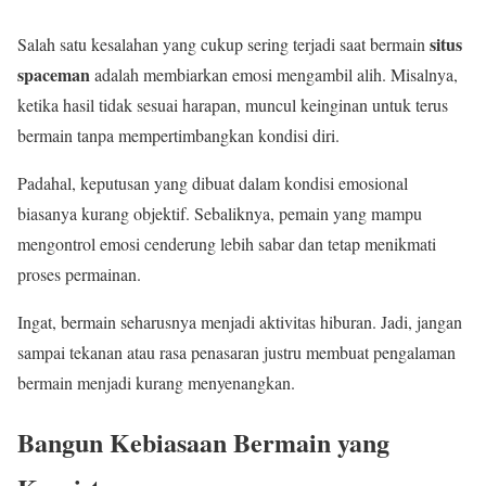
situs
Salah satu kesalahan yang cukup sering terjadi saat bermain
spaceman
adalah membiarkan emosi mengambil alih. Misalnya,
ketika hasil tidak sesuai harapan, muncul keinginan untuk terus
bermain tanpa mempertimbangkan kondisi diri.
Padahal, keputusan yang dibuat dalam kondisi emosional
biasanya kurang objektif. Sebaliknya, pemain yang mampu
mengontrol emosi cenderung lebih sabar dan tetap menikmati
proses permainan.
Ingat, bermain seharusnya menjadi aktivitas hiburan. Jadi, jangan
sampai tekanan atau rasa penasaran justru membuat pengalaman
bermain menjadi kurang menyenangkan.
Bangun Kebiasaan Bermain yang