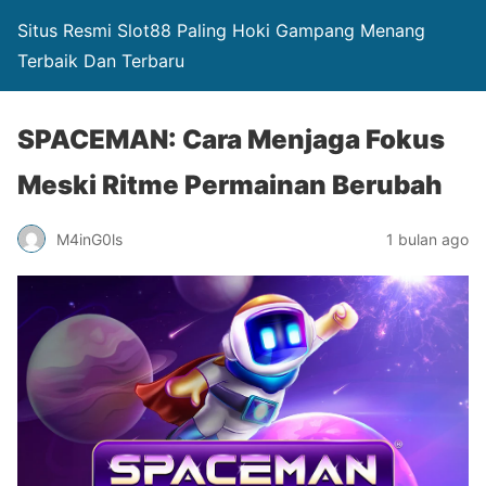
Situs Resmi Slot88 Paling Hoki Gampang Menang
Terbaik Dan Terbaru
SPACEMAN: Cara Menjaga Fokus
Meski Ritme Permainan Berubah
M4inG0ls
1 bulan ago