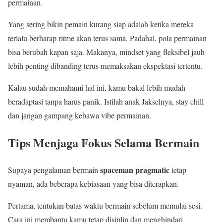
permainan.
Yang sering bikin pemain kurang siap adalah ketika mereka
terlalu berharap ritme akan terus sama. Padahal, pola permainan
bisa berubah kapan saja. Makanya, mindset yang fleksibel jauh
lebih penting dibanding terus memaksakan ekspektasi tertentu.
Kalau sudah memahami hal ini, kamu bakal lebih mudah
beradaptasi tanpa harus panik. Istilah anak Jakselnya, stay chill
dan jangan gampang kebawa vibe permainan.
Tips Menjaga Fokus Selama Bermain
spaceman pragmatic
Supaya pengalaman bermain
tetap
nyaman, ada beberapa kebiasaan yang bisa diterapkan.
Pertama, tentukan batas waktu bermain sebelum memulai sesi.
Cara ini membantu kamu tetap disiplin dan menghindari