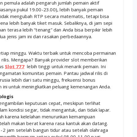
in pemula adalah pengaruh jumlah pemain aktif
iasanya pukul 19.00-23.00), lebih banyak pemain
ni tidak mengubah RTP secara matematis, tetapi bisa
na lebih banyak tiket masuk. Sebaliknya, di jam sepi
an terasa lebih “tenang” dan Anda bisa berpikir lebih
ua jenis jam ini dan rasakan perbedaannya.
setiap minggu. Waktu terbaik untuk mencoba permainan
 rilis. Mengapa? Banyak provider slot memberikan
nus
Slot 777
lebih tinggi untuk menarik pemain. Ini
ngamatan komunitas pemain. Pantau jadwal rilis di
usia lebih dari satu minggu, frekuensi bonus
 ini untuk meningkatkan peluang kemenangan Anda.
ologis
ngambilan keputusan cepat, meskipun terlihat
am kondisi segar, tidak mengantuk, dan tidak lapar.
enuh karena kelelahan menurunkan kemampuan
telah makan berat karena rasa kantuk akan datang.
1-2 jam setelah bangun tidur atau setelah olahraga
 memilih bermain antara pukul 08.00-11.00 pagi.