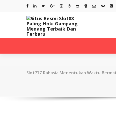
Skip
to
content
Sales
Contact Sales
Have a 
322
332 00 322
conta
om
Slot777 Rahasia Menentukan Waktu Bermain