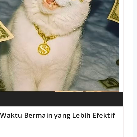
Waktu Bermain yang Lebih Efektif