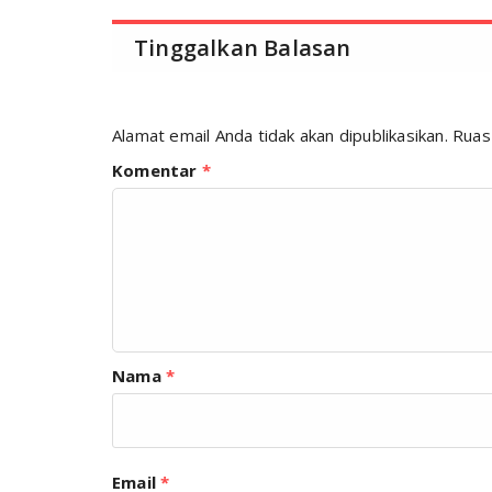
Tinggalkan Balasan
Alamat email Anda tidak akan dipublikasikan.
Ruas
Komentar
*
Nama
*
Email
*