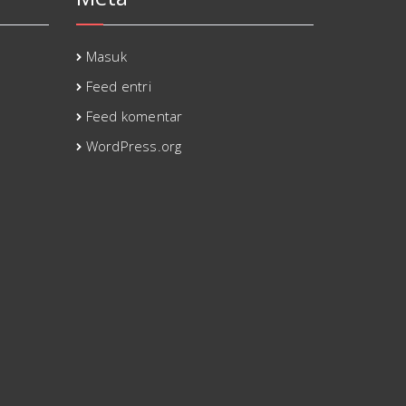
Masuk
Feed entri
Feed komentar
WordPress.org