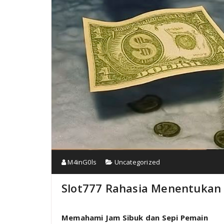
M4inG0ls
Uncategorized
Slot777 Rahasia Menentukan 
Memahami Jam Sibuk dan Sepi Pemain