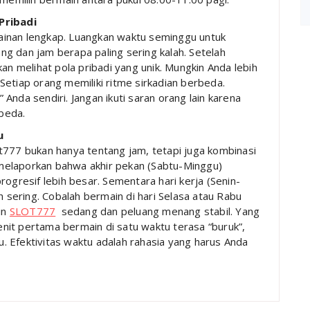
Pribadi
ainan lengkap. Luangkan waktu seminggu untuk
g dan jam berapa paling sering kalah. Setelah
an melihat pola pribadi yang unik. Mungkin Anda lebih
. Setiap orang memiliki ritme sirkadian berbeda.
Anda sendiri. Jangan ikuti saran orang lain karena
beda.
u
t777 bukan hanya tentang jam, tetapi juga kombinasi
melaporkan bahwa akhir pekan (Sabtu-Minggu)
rogresif lebih besar. Sementara hari kerja (Senin-
h sering. Cobalah bermain di hari Selasa atau Rabu
in
SLOT777
sedang dan peluang menang stabil. Yang
menit pertama bermain di satu waktu terasa “buruk”,
tu. Efektivitas waktu adalah rahasia yang harus Anda