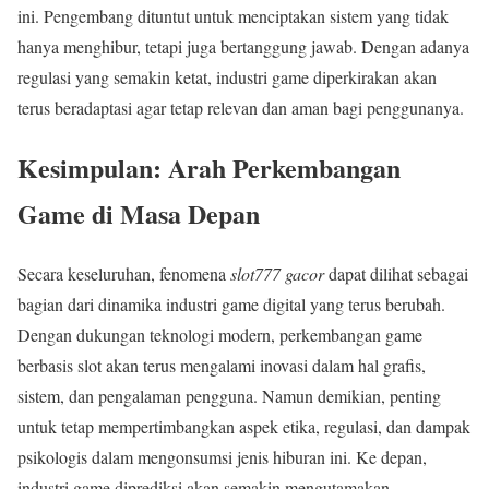
ini. Pengembang dituntut untuk menciptakan sistem yang tidak
hanya menghibur, tetapi juga bertanggung jawab. Dengan adanya
regulasi yang semakin ketat, industri game diperkirakan akan
terus beradaptasi agar tetap relevan dan aman bagi penggunanya.
Kesimpulan: Arah Perkembangan
Game di Masa Depan
Secara keseluruhan, fenomena
slot777 gacor
dapat dilihat sebagai
bagian dari dinamika industri game digital yang terus berubah.
Dengan dukungan teknologi modern, perkembangan game
berbasis slot akan terus mengalami inovasi dalam hal grafis,
sistem, dan pengalaman pengguna. Namun demikian, penting
untuk tetap mempertimbangkan aspek etika, regulasi, dan dampak
psikologis dalam mengonsumsi jenis hiburan ini. Ke depan,
industri game diprediksi akan semakin mengutamakan