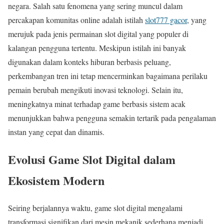
negara. Salah satu fenomena yang sering muncul dalam
percakapan komunitas online adalah istilah
slot777 gacor
, yang
merujuk pada jenis permainan slot digital yang populer di
kalangan pengguna tertentu. Meskipun istilah ini banyak
digunakan dalam konteks hiburan berbasis peluang,
perkembangan tren ini tetap mencerminkan bagaimana perilaku
pemain berubah mengikuti inovasi teknologi. Selain itu,
meningkatnya minat terhadap game berbasis sistem acak
menunjukkan bahwa pengguna semakin tertarik pada pengalaman
instan yang cepat dan dinamis.
Evolusi Game Slot Digital dalam
Ekosistem Modern
Seiring berjalannya waktu, game slot digital mengalami
transformasi signifikan dari mesin mekanik sederhana menjadi