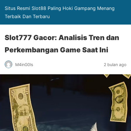
Situs Resmi Slot88 Paling Hoki Gampang Menang
Terbaik Dan Terbaru
Slot777 Gacor: Analisis Tren dan
Perkembangan Game Saat Ini
M4inG0ls
2 bulan ago