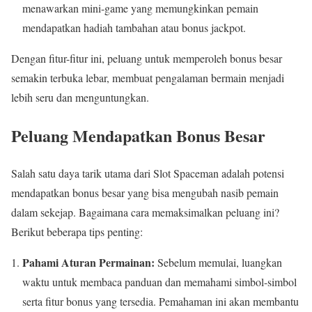
menawarkan mini-game yang memungkinkan pemain
mendapatkan hadiah tambahan atau bonus jackpot.
Dengan fitur-fitur ini, peluang untuk memperoleh bonus besar
semakin terbuka lebar, membuat pengalaman bermain menjadi
lebih seru dan menguntungkan.
Peluang Mendapatkan Bonus Besar
Salah satu daya tarik utama dari Slot Spaceman adalah potensi
mendapatkan bonus besar yang bisa mengubah nasib pemain
dalam sekejap. Bagaimana cara memaksimalkan peluang ini?
Berikut beberapa tips penting:
Pahami Aturan Permainan:
Sebelum memulai, luangkan
waktu untuk membaca panduan dan memahami simbol-simbol
serta fitur bonus yang tersedia. Pemahaman ini akan membantu