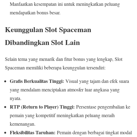
Manfaatkan kesempatan ini untuk meningkatkan peluang
mendapatkan bonus besar.
Keunggulan Slot Spaceman
Dibandingkan Slot Lain
Selain tema yang menarik dan fitur bonus yang lengkap, Slot
Spaceman memiliki beberapa keunggulan tersendiri:
Grafis Berkualitas Tinggi:
Visual yang tajam dan efek suara
yang mendalam menciptakan atmosfer luar angkasa yang
nyata.
RTP (Return to Player) Tinggi:
Persentase pengembalian ke
pemain yang kompetitif meningkatkan peluang meraih
kemenangan.
Fleksibilitas Taruhan:
Pemain dengan berbagai tingkat modal