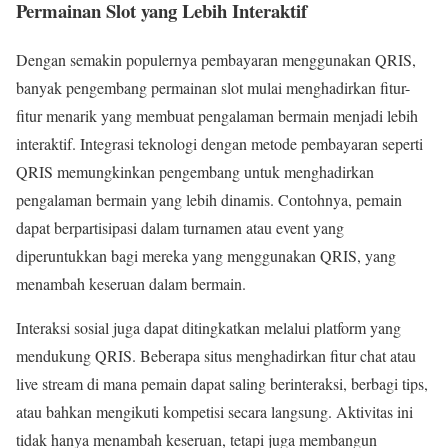
Permainan Slot yang Lebih Interaktif
Dengan semakin populernya pembayaran menggunakan QRIS,
banyak pengembang permainan slot mulai menghadirkan fitur-
fitur menarik yang membuat pengalaman bermain menjadi lebih
interaktif. Integrasi teknologi dengan metode pembayaran seperti
QRIS memungkinkan pengembang untuk menghadirkan
pengalaman bermain yang lebih dinamis. Contohnya, pemain
dapat berpartisipasi dalam turnamen atau event yang
diperuntukkan bagi mereka yang menggunakan QRIS, yang
menambah keseruan dalam bermain.
Interaksi sosial juga dapat ditingkatkan melalui platform yang
mendukung QRIS. Beberapa situs menghadirkan fitur chat atau
live stream di mana pemain dapat saling berinteraksi, berbagi tips,
atau bahkan mengikuti kompetisi secara langsung. Aktivitas ini
tidak hanya menambah keseruan, tetapi juga membangun