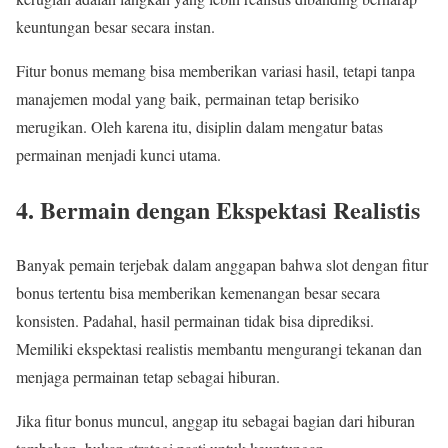
keuntungan besar secara instan.
Fitur bonus memang bisa memberikan variasi hasil, tetapi tanpa
manajemen modal yang baik, permainan tetap berisiko
merugikan. Oleh karena itu, disiplin dalam mengatur batas
permainan menjadi kunci utama.
4. Bermain dengan Ekspektasi Realistis
Banyak pemain terjebak dalam anggapan bahwa slot dengan fitur
bonus tertentu bisa memberikan kemenangan besar secara
konsisten. Padahal, hasil permainan tidak bisa diprediksi.
Memiliki ekspektasi realistis membantu mengurangi tekanan dan
menjaga permainan tetap sebagai hiburan.
Jika fitur bonus muncul, anggap itu sebagai bagian dari hiburan