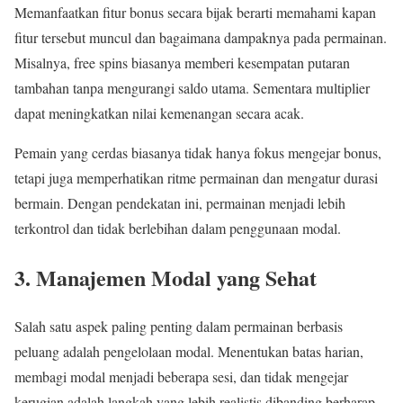
Memanfaatkan fitur bonus secara bijak berarti memahami kapan
fitur tersebut muncul dan bagaimana dampaknya pada permainan.
Misalnya, free spins biasanya memberi kesempatan putaran
tambahan tanpa mengurangi saldo utama. Sementara multiplier
dapat meningkatkan nilai kemenangan secara acak.
Pemain yang cerdas biasanya tidak hanya fokus mengejar bonus,
tetapi juga memperhatikan ritme permainan dan mengatur durasi
bermain. Dengan pendekatan ini, permainan menjadi lebih
terkontrol dan tidak berlebihan dalam penggunaan modal.
3. Manajemen Modal yang Sehat
Salah satu aspek paling penting dalam permainan berbasis
peluang adalah pengelolaan modal. Menentukan batas harian,
membagi modal menjadi beberapa sesi, dan tidak mengejar
kerugian adalah langkah yang lebih realistis dibanding berharap