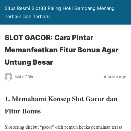
Situs Resmi Slot88 Paling Hoki Gampang Menang
Terbaik Dan Terbaru
SLOT GACOR: Cara Pintar
Memanfaatkan Fitur Bonus Agar
Untung Besar
M4inG0ls
4 bulan ago
1. Memahami Konsep Slot Gacor dan
Fitur Bonus
Slot sering disebut “gacor” oleh pemain ketika permainan terasa