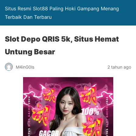
Situs Resmi Slot88 Paling Hoki Gampang Menang
Terbaik Dan Terbaru
Slot Depo QRIS 5k, Situs Hemat
Untung Besar
M4inG0ls
2 tahun ago