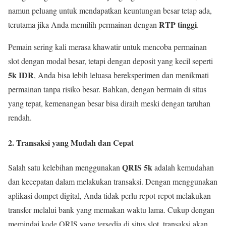
namun peluang untuk mendapatkan keuntungan besar tetap ada,
RTP tinggi
terutama jika Anda memilih permainan dengan
.
Pemain sering kali merasa khawatir untuk mencoba permainan
slot dengan modal besar, tetapi dengan deposit yang kecil seperti
5k IDR
, Anda bisa lebih leluasa bereksperimen dan menikmati
permainan tanpa risiko besar. Bahkan, dengan bermain di situs
yang tepat, kemenangan besar bisa diraih meski dengan taruhan
rendah.
2.
Transaksi yang Mudah dan Cepat
QRIS 5k
Salah satu kelebihan menggunakan
adalah kemudahan
dan kecepatan dalam melakukan transaksi. Dengan menggunakan
aplikasi dompet digital, Anda tidak perlu repot-repot melakukan
transfer melalui bank yang memakan waktu lama. Cukup dengan
memindai kode QRIS yang tersedia di situs slot, transaksi akan