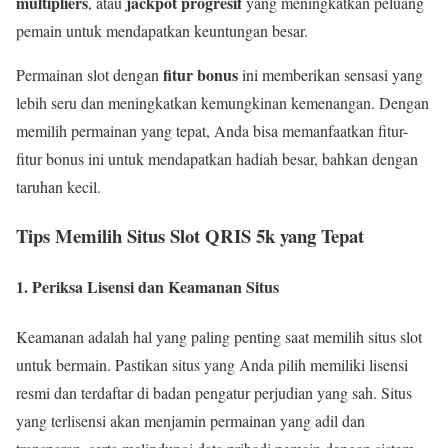
multipliers
jackpot progresif
, atau
yang meningkatkan peluang
pemain untuk mendapatkan keuntungan besar.
fitur bonus
Permainan slot dengan
ini memberikan sensasi yang
lebih seru dan meningkatkan kemungkinan kemenangan. Dengan
memilih permainan yang tepat, Anda bisa memanfaatkan fitur-
fitur bonus ini untuk mendapatkan hadiah besar, bahkan dengan
taruhan kecil.
Tips Memilih Situs Slot QRIS 5k yang Tepat
1.
Periksa Lisensi dan Keamanan Situs
Keamanan adalah hal yang paling penting saat memilih situs slot
untuk bermain. Pastikan situs yang Anda pilih memiliki lisensi
resmi dan terdaftar di badan pengatur perjudian yang sah. Situs
yang terlisensi akan menjamin permainan yang adil dan