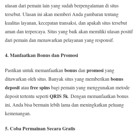
ulasan dari pemain lain yang sudah berpengalaman di situs
tersebut. Ulasan ini akan memberi Anda gambaran tentang
kualitas layanan, kecepatan transaksi, dan apakah situs tersebut
aman dan terpercaya. Situs yang baik akan memiliki ulasan positif
dari pemain dan menawarkan pelayanan yang responsif.
4.
Manfaatkan Bonus dan Promosi
bonus
promosi
Pastikan untuk memanfaatkan
dan
yang
bonus
ditawarkan oleh situs. Banyak situs yang memberikan
deposit
free spins
atau
bagi pemain yang menggunakan metode
QRIS 5k
deposit tertentu seperti
. Dengan memanfaatkan bonus
ini, Anda bisa bermain lebih lama dan meningkatkan peluang
kemenangan.
5.
Coba Permainan Secara Gratis