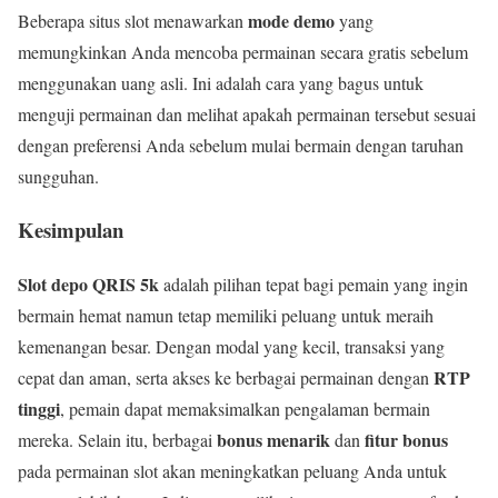
mode demo
Beberapa situs slot menawarkan
yang
memungkinkan Anda mencoba permainan secara gratis sebelum
menggunakan uang asli. Ini adalah cara yang bagus untuk
menguji permainan dan melihat apakah permainan tersebut sesuai
dengan preferensi Anda sebelum mulai bermain dengan taruhan
sungguhan.
Kesimpulan
Slot depo QRIS 5k
adalah pilihan tepat bagi pemain yang ingin
bermain hemat namun tetap memiliki peluang untuk meraih
kemenangan besar. Dengan modal yang kecil, transaksi yang
RTP
cepat dan aman, serta akses ke berbagai permainan dengan
tinggi
, pemain dapat memaksimalkan pengalaman bermain
bonus menarik
fitur bonus
mereka. Selain itu, berbagai
dan
pada permainan slot akan meningkatkan peluang Anda untuk