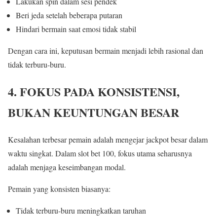
Lakukan spin dalam sesi pendek
Beri jeda setelah beberapa putaran
Hindari bermain saat emosi tidak stabil
Dengan cara ini, keputusan bermain menjadi lebih rasional dan
tidak terburu-buru.
4. FOKUS PADA KONSISTENSI,
BUKAN KEUNTUNGAN BESAR
Kesalahan terbesar pemain adalah mengejar jackpot besar dalam
waktu singkat. Dalam slot bet 100, fokus utama seharusnya
adalah menjaga keseimbangan modal.
Pemain yang konsisten biasanya:
Tidak terburu-buru meningkatkan taruhan