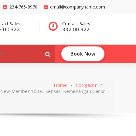
234-765-8970
email@companyname.com
tact Sales
Have a questions?
C
2 00 322
contact@dummy
3
.com
Book Now
Home
/
slot gacor
/
us New Member 100%: Sensasi Kemenangan Gacor