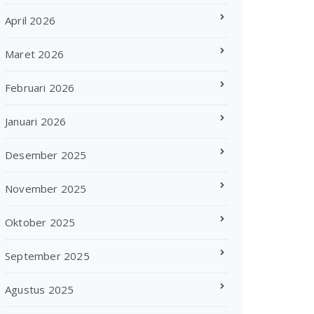
April 2026
Maret 2026
Februari 2026
Januari 2026
Desember 2025
November 2025
Oktober 2025
September 2025
Agustus 2025