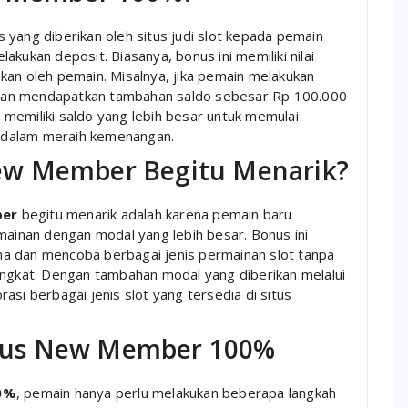
 yang diberikan oleh situs judi slot kepada pemain
kukan deposit. Biasanya, bonus ini memiliki nilai
kan oleh pemain. Misalnya, jika pemain melakukan
kan mendapatkan tambahan saldo sebesar Rp 100.000
memiliki saldo yang lebih besar untuk memulai
 dalam meraih kemenangan.
ew Member Begitu Menarik?
ber
begitu menarik adalah karena pemain baru
inan dengan modal yang lebih besar. Bonus ini
a dan mencoba berbagai jenis permainan slot tanpa
ingkat. Dengan tambahan modal yang diberikan melalui
asi berbagai jenis slot yang tersedia di situs
nus New Member 100%
0%
, pemain hanya perlu melakukan beberapa langkah