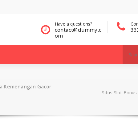
questions?
Contact Sales
Con
ct@dummy.c
332 00 322
33
Search
for:
si Kemenangan Gacor
Situs Slot Bon