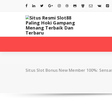
Skip
to
content
Sales
Contact Sales
Have a 
322
332 00 322
conta
om
Situs Slot Bonus New Member 100%: Sensa