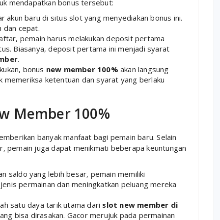
ntuk mendapatkan bonus tersebut:
r akun baru di situs slot yang menyediakan bonus ini.
 dan cepat.
aftar, pemain harus melakukan deposit pertama
tus. Biasanya, deposit pertama ini menjadi syarat
mber
.
akukan, bonus
new member 100%
akan langsung
uk memeriksa ketentuan dan syarat yang berlaku
ew Member 100%
mberikan banyak manfaat bagi pemain baru. Selain
r, pemain juga dapat menikmati beberapa keuntungan
an saldo yang lebih besar, pemain memiliki
 jenis permainan dan meningkatkan peluang mereka
alah satu daya tarik utama dari
slot new member di
ang bisa dirasakan. Gacor merujuk pada permainan