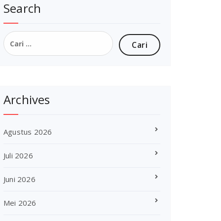
Search
Cari
untuk:
Archives
Agustus 2026
Juli 2026
Juni 2026
Mei 2026