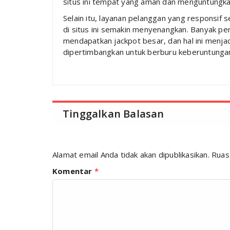
situs ini tempat yang aman dan menguntungk
Selain itu, layanan pelanggan yang responsif 
di situs ini semakin menyenangkan. Banyak p
mendapatkan jackpot besar, dan hal ini menjad
dipertimbangkan untuk berburu keberuntunga
Tinggalkan Balasan
Alamat email Anda tidak akan dipublikasikan.
Ruas
Komentar
*