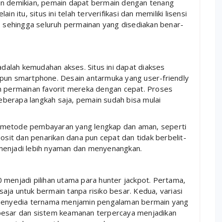
an demikian, pemain dapat bermain dengan tenang
n itu, situs ini telah terverifikasi dan memiliki lisensi
a, sehingga seluruh permainan yang disediakan benar-
 adalah kemudahan akses. Situs ini dapat diakses
upun smartphone. Desain antarmuka yang user-friendly
permainan favorit mereka dengan cepat. Proses
berapa langkah saja, pemain sudah bisa mulai
gai metode pembayaran yang lengkap dan aman, seperti
posit dan penarikan dana pun cepat dan tidak berbelit-
menjadi lebih nyaman dan menyenangkan.
 menjadi pilihan utama para hunter jackpot. Pertama,
ja untuk bermain tanpa risiko besar. Kedua, variasi
i penyedia ternama menjamin pengalaman bermain yang
 besar dan sistem keamanan terpercaya menjadikan