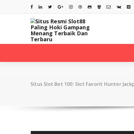
Skip
to
content
Sales
Contact Sales
Have a 
 322
332 00 322
conta
om
Situs Slot Bet 100: Slot Favorit Hunter Jack