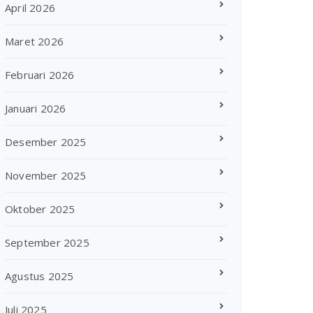
April 2026
Maret 2026
Februari 2026
Januari 2026
Desember 2025
November 2025
Oktober 2025
September 2025
Agustus 2025
Juli 2025