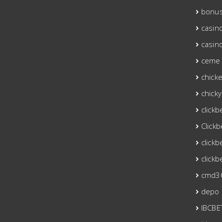
bonu
casin
casin
ceme 
chick
chicky
clickb
Click
clickb
clickb
cmd3
depo 
IBCBE