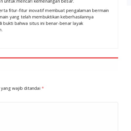
an untuk mencari kemenangan besar.
serta fitur-fitur inovatif membuat pengalaman bermain
emain yang telah membuktikan keberhasilannya
i bukti bahwa situs ini benar-benar layak
n.
 yang wajib ditandai
*