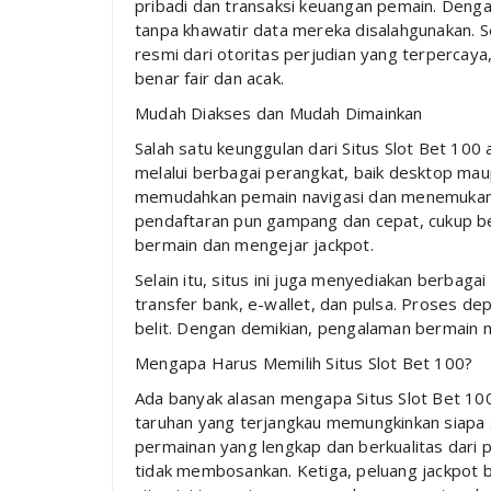
pribadi dan transaksi keuangan pemain. Deng
tanpa khawatir data mereka disalahgunakan. Selai
resmi dari otoritas perjudian yang terpercay
benar fair dan acak.
Mudah Diakses dan Mudah Dimainkan
Salah satu keunggulan dari Situs Slot Bet 100
melalui berbagai perangkat, baik desktop ma
memudahkan pemain navigasi dan menemukan 
pendaftaran pun gampang dan cepat, cukup be
bermain dan mengejar jackpot.
Selain itu, situs ini juga menyediakan berba
transfer bank, e-wallet, dan pulsa. Proses de
belit. Dengan demikian, pengalaman bermain 
Mengapa Harus Memilih Situs Slot Bet 100?
Ada banyak alasan mengapa Situs Slot Bet 100
taruhan yang terjangkau memungkinkan siapa sa
permainan yang lengkap dan berkualitas dar
tidak membosankan. Ketiga, peluang jackpot