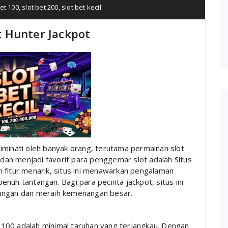
bet 100
,
slot bet 200
,
slot bet kecil
it Hunter Jackpot
n diminati oleh banyak orang, terutama permainan slot
n dan menjadi favorit para penggemar slot adalah Situs
 fitur menarik, situs ini menawarkan pengalaman
nuh tantangan. Bagi para pecinta jackpot, situs ini
tungan dan meraih kemenangan besar.
et 100 adalah minimal taruhan yang terjangkau. Dengan