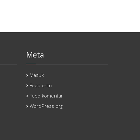
Meta
Masuk
Feed entri
Feed komentar
WordPress.org