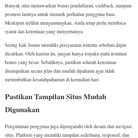
Banyak situs menawarkan bonus pendaftaran, cashback, maupun
promosi lainnya untuk menarik perhatian pengguna baru.
Meskipun terlihat menguntungkan, Anda tetap perlu membaca
syarat dan ketentuan yang menyertainya.
Sering kali, bonus memiliki persyaratan tertentu sebelum dapat
dicairkan. Oleh karena itu, jangan hanya terpaku pada nominal
bonus yang besar. Sebaliknya, pastikan seluruh ketentuan
disampaikan secara jelas dan mudah dipahami agar tidak
menimbulkan kesalahpahaman di kemudian hari.
Pastikan Tampilan Situs Mudah
Digunakan
Pengalaman pengguna juga dipengaruhi oleh desain dan navigasi
situs. Platform yang memiliki tampilan sederhana, responsif, dan