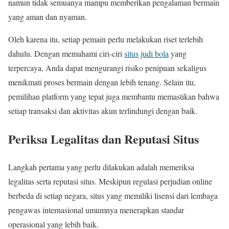
namun tidak semuanya mampu memberikan pengalaman bermain
yang aman dan nyaman.
Oleh karena itu, setiap pemain perlu melakukan riset terlebih
dahulu. Dengan memahami ciri-ciri
situs judi bola
yang
terpercaya, Anda dapat mengurangi risiko penipuan sekaligus
menikmati proses bermain dengan lebih tenang. Selain itu,
pemilihan platform yang tepat juga membantu memastikan bahwa
setiap transaksi dan aktivitas akun terlindungi dengan baik.
Periksa Legalitas dan Reputasi Situs
Langkah pertama yang perlu dilakukan adalah memeriksa
legalitas serta reputasi situs. Meskipun regulasi perjudian online
berbeda di setiap negara, situs yang memiliki lisensi dari lembaga
pengawas internasional umumnya menerapkan standar
operasional yang lebih baik.