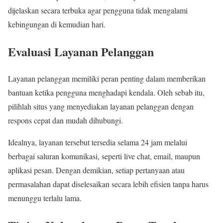
dijelaskan secara terbuka agar pengguna tidak mengalami
kebingungan di kemudian hari.
Evaluasi Layanan Pelanggan
Layanan pelanggan memiliki peran penting dalam memberikan
bantuan ketika pengguna menghadapi kendala. Oleh sebab itu,
pilihlah situs yang menyediakan layanan pelanggan dengan
respons cepat dan mudah dihubungi.
Idealnya, layanan tersebut tersedia selama 24 jam melalui
berbagai saluran komunikasi, seperti live chat, email, maupun
aplikasi pesan. Dengan demikian, setiap pertanyaan atau
permasalahan dapat diselesaikan secara lebih efisien tanpa harus
menunggu terlalu lama.