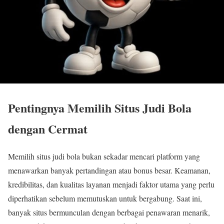
Pentingnya Memilih Situs Judi Bola
dengan Cermat
Memilih situs judi bola bukan sekadar mencari platform yang
menawarkan banyak pertandingan atau bonus besar. Keamanan,
kredibilitas, dan kualitas layanan menjadi faktor utama yang perlu
diperhatikan sebelum memutuskan untuk bergabung. Saat ini,
banyak situs bermunculan dengan berbagai penawaran menarik,