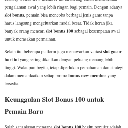
pengalaman awal yang lebih ringan bagi pemain. Dengan adanya
slot bonus
, pemain bisa mencoba berbagai jenis game tanpa
harus langsung mengeluarkan modal besar. Tidak heran jika
slot bonus 100
banyak orang mencari
sebagai kesempatan awal
untuk merasakan permainan.
slot gacor
Selain itu, beberapa platform juga menawarkan variasi
hari ini
yang sering dikaitkan dengan peluang menang lebih
tinggi. Walaupun begitu, tetap diperlukan pemahaman dan strategi
bonus new member
dalam memanfaatkan setiap promo
yang
tersedia.
Keunggulan Slot Bonus 100 untuk
Pemain Baru
slot bonus 100
Salah satu alasan mengapa
begitu populer adalah