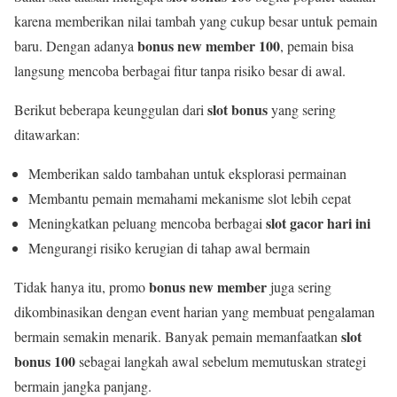
karena memberikan nilai tambah yang cukup besar untuk pemain
bonus new member 100
baru. Dengan adanya
, pemain bisa
langsung mencoba berbagai fitur tanpa risiko besar di awal.
slot bonus
Berikut beberapa keunggulan dari
yang sering
ditawarkan:
Memberikan saldo tambahan untuk eksplorasi permainan
Membantu pemain memahami mekanisme slot lebih cepat
slot gacor hari ini
Meningkatkan peluang mencoba berbagai
Mengurangi risiko kerugian di tahap awal bermain
bonus new member
Tidak hanya itu, promo
juga sering
dikombinasikan dengan event harian yang membuat pengalaman
slot
bermain semakin menarik. Banyak pemain memanfaatkan
bonus 100
sebagai langkah awal sebelum memutuskan strategi
bermain jangka panjang.