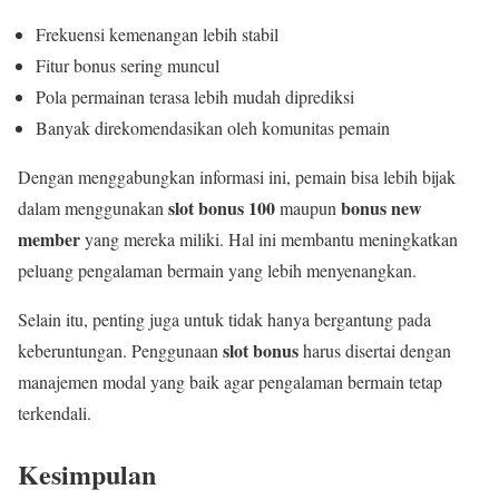
Frekuensi kemenangan lebih stabil
Fitur bonus sering muncul
Pola permainan terasa lebih mudah diprediksi
Banyak direkomendasikan oleh komunitas pemain
Dengan menggabungkan informasi ini, pemain bisa lebih bijak
slot bonus 100
bonus new
dalam menggunakan
maupun
member
yang mereka miliki. Hal ini membantu meningkatkan
peluang pengalaman bermain yang lebih menyenangkan.
Selain itu, penting juga untuk tidak hanya bergantung pada
slot bonus
keberuntungan. Penggunaan
harus disertai dengan
manajemen modal yang baik agar pengalaman bermain tetap
terkendali.
Kesimpulan