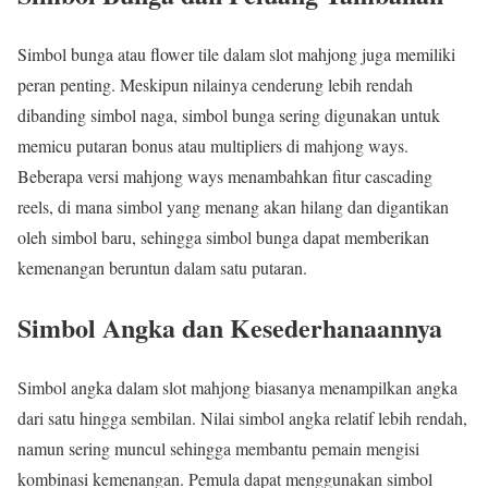
Simbol bunga atau flower tile dalam slot mahjong juga memiliki
peran penting. Meskipun nilainya cenderung lebih rendah
dibanding simbol naga, simbol bunga sering digunakan untuk
memicu putaran bonus atau multipliers di mahjong ways.
Beberapa versi mahjong ways menambahkan fitur cascading
reels, di mana simbol yang menang akan hilang dan digantikan
oleh simbol baru, sehingga simbol bunga dapat memberikan
kemenangan beruntun dalam satu putaran.
Simbol Angka dan Kesederhanaannya
Simbol angka dalam slot mahjong biasanya menampilkan angka
dari satu hingga sembilan. Nilai simbol angka relatif lebih rendah,
namun sering muncul sehingga membantu pemain mengisi
kombinasi kemenangan. Pemula dapat menggunakan simbol