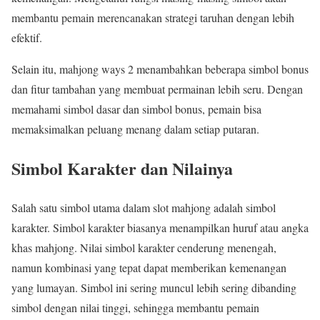
membantu pemain merencanakan strategi taruhan dengan lebih
efektif.
Selain itu, mahjong ways 2 menambahkan beberapa simbol bonus
dan fitur tambahan yang membuat permainan lebih seru. Dengan
memahami simbol dasar dan simbol bonus, pemain bisa
memaksimalkan peluang menang dalam setiap putaran.
Simbol Karakter dan Nilainya
Salah satu simbol utama dalam slot mahjong adalah simbol
karakter. Simbol karakter biasanya menampilkan huruf atau angka
khas mahjong. Nilai simbol karakter cenderung menengah,
namun kombinasi yang tepat dapat memberikan kemenangan
yang lumayan. Simbol ini sering muncul lebih sering dibanding
simbol dengan nilai tinggi, sehingga membantu pemain