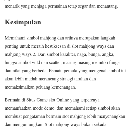
menarik yang menjaga permainan tetap segar dan menantang.
Kesimpulan
Memahami simbol mahjong dan artinya merupakan langkah
penting untuk meraih kesuksesan di slot mahjong ways dan
mahjong ways 2. Dari simbol karakter, naga, bunga, angka,
hingga simbol wild dan scatter, masing-masing memiliki fungsi
dan nilai yang berbeda. Pemain pemula yang mengenal simbol ini
akan lebih mudah merancang strategi taruhan dan
memaksimalkan peluang kemenangan.
Bermain di Situs Game slot Online yang terpercaya,
memanfaatkan mode demo, dan memahami setiap simbol akan
membuat pengalaman bermain slot mahjong lebih menyenangkan
dan menguntungkan. Slot mahjong ways bukan sekadar