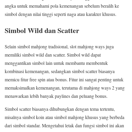
angka untuk memahami pola kemenangan sebelum beralih ke
simbol dengan nilai tinggi seperti naga atau karakter khusus.
Simbol Wild dan Scatter
Selain simbol mahjong tradisional, slot mahjong ways juga
memiliki simbol wild dan scatter. Simbol wild dapat
menggantikan simbol lain untuk membantu membentuk
kombinasi kemenangan, sedangkan simbol scatter biasanya
memicu fitur free spin atau bonus. Fitur ini sangat penting untuk
memaksimalkan kemenangan, terutama di mahjong ways 2 yang
menawarkan lebih banyak paylines dan peluang bonus.
Simbol scatter biasanya dihubungkan dengan tema tertentu,
misalnya simbol koin atau simbol mahjong khusus yang berbeda
dari simbol standar. Mengetahui letak dan fungsi simbol ini akan