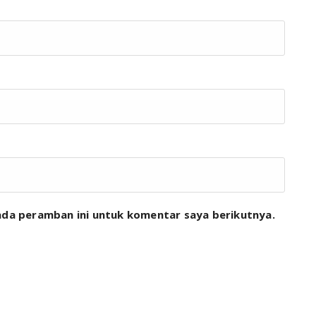
ada peramban ini untuk komentar saya berikutnya.