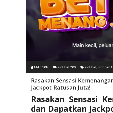
M4inG0ls
slot bet 200
slot bet
,
slot bet 
Rasakan Sensasi Kemenangan
Jackpot Ratusan Juta!
Rasakan Sensasi K
dan Dapatkan Jackpo