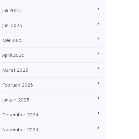
Juli 2025
Juni 2025
Mei 2025
April 2025
Maret 2025
Februari 2025
Januari 2025
Desember 2024
November 2024