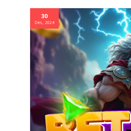
30
Des, 2024