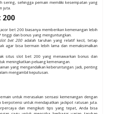
ih sering, sehingga pemain memiliki kesempatan yang
 juta.
t 200
gacor bet 200 biasanya memberikan kemenangan lebih
RTP tinggi dan bonus yang menguntungkan.
slot bet 200
adalah taruhan yang relatif kecil, tetap
ak agar bisa bermain lebih lama dan memaksimalkan
k situs slot bet 200 yang menawarkan bonus dan
ntuk meningkatkan peluang kemenangan.
ainan yang mengandalkan keberuntungan. Jadi, penting
dalam mengambil keputusan.
emain untuk merasakan sensasi kemenangan dengan
p berpotensi untuk mendapatkan jackpot ratusan juta.
rpercaya dan mengikuti tips yang tepat, Anda bisa
angan ragu untuk mencoba berbagai varian taruhan