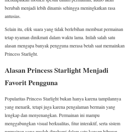
berubah menjadi lebih dinamis sehingga meningkatkan rasa
antusias.
Selain itu, efek suara yang tidak berlebihan membuat permainan
tetap nyaman dinikmati dalam waktu lama. Inilah salah satu
alasan mengapa banyak pengguna merasa betah saat memainkan
Princess Starlight.
Alasan Princess Starlight Menjadi
Favorit Pengguna
Popularitas Princess Starlight bukan hanya karena tampilannya
yang menarik, tetapi juga karena pengalaman bermain yang
lengkap dan menyenangkan. Permainan ini mampu
menggabungkan visual berkualitas, fitur interaktif, serta sistem
permainan yang mudah dipahami dalam satu konsep hiburan