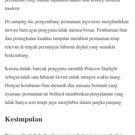
modern.
Di samping itu, pengembang permainan juga terus menghadirkan
inovasi baru agar pengguna tidak merasa bosan. Pembaruan fitur
dan peningkatan kualitas tampilan membuat permainan tetap
relevan di tengah persaingan hiburan digital yang semakin
berkembang.
Karena itulah, banyak pengguna memilih Princess Starlight
sebagai salah satu hiburan favorit untuk mengisi waktu luang.
Dengan kombinasi fitur menarik dan suasana bermain yang
nyaman, permainan ini berhasil memberikan pengalaman yang
tidak hanya seru tetapi juga menghibur dalam jangka panjang.
Kesimpulan