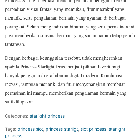
Princess Starlight berhasil mencuri perhatian pengguna berkat
perpaduan visual fantasi yang memukau, fitur interaktif yang
menarik, serta pengalaman bermain yang nyaman di berbagai
perangkat. Selain menghadirkan hiburan yang seru, permainan ini
juga memberikan suasana bermain yang santai namun tetap penuh
tantangan.
Dengan berbagai keunggulan tersebut, tidak mengherankan
apabila Princess Starlight terus menjadi pilihan favorit bagi
banyak pengguna di era hiburan digital modern. Kombinasi
inovasi, tampilan menarik, dan fitur menyenangkan membuat
permainan ini mampu memberikan pengalaman bermain yang
sulit dilupakan.
Categories:
starlight princess
Tags:
princess slot
,
princess starligt
,
slot princess
,
starlight
princess