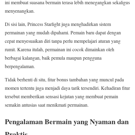
ini membuat suasana bermain terasa lebih menegangkan sekaligus
menyenangkan.
Di sisi lain, Princess Starlight juga menghadirkan sistem
permainan yang mudah dipahami. Pemain baru dapat dengan
cepat menyesuaikan diri tanpa perlu mempelajari aturan yang
rumit. Karena itulah, permainan ini cocok dimainkan oleh
berbagai kalangan, baik pemula maupun pengguna
berpengalaman.
Tidak berhenti di situ, fitur bonus tambahan yang muncul pada
momen tertentu juga menjadi daya tarik tersendiri. Kehadiran fitur
tersebut memberikan sensasi kejutan yang membuat pemain
semakin antusias saat menikmati permainan.
Pengalaman Bermain yang Nyaman dan
Praktis