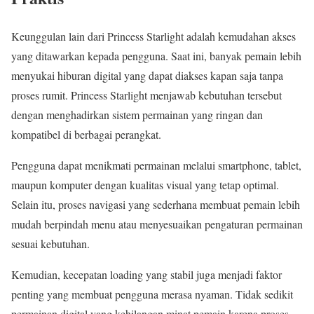
Keunggulan lain dari Princess Starlight adalah kemudahan akses
yang ditawarkan kepada pengguna. Saat ini, banyak pemain lebih
menyukai hiburan digital yang dapat diakses kapan saja tanpa
proses rumit. Princess Starlight menjawab kebutuhan tersebut
dengan menghadirkan sistem permainan yang ringan dan
kompatibel di berbagai perangkat.
Pengguna dapat menikmati permainan melalui smartphone, tablet,
maupun komputer dengan kualitas visual yang tetap optimal.
Selain itu, proses navigasi yang sederhana membuat pemain lebih
mudah berpindah menu atau menyesuaikan pengaturan permainan
sesuai kebutuhan.
Kemudian, kecepatan loading yang stabil juga menjadi faktor
penting yang membuat pengguna merasa nyaman. Tidak sedikit
permainan digital yang kehilangan minat pemain karena proses