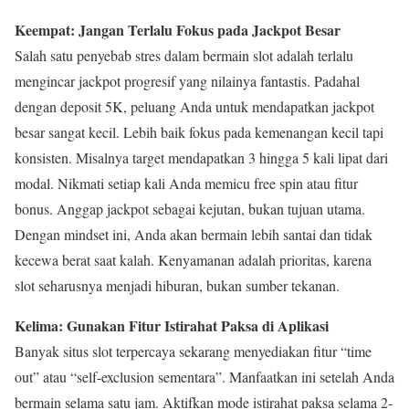
Keempat: Jangan Terlalu Fokus pada Jackpot Besar
Salah satu penyebab stres dalam bermain slot adalah terlalu
mengincar jackpot progresif yang nilainya fantastis. Padahal
dengan deposit 5K, peluang Anda untuk mendapatkan jackpot
besar sangat kecil. Lebih baik fokus pada kemenangan kecil tapi
konsisten. Misalnya target mendapatkan 3 hingga 5 kali lipat dari
modal. Nikmati setiap kali Anda memicu free spin atau fitur
bonus. Anggap jackpot sebagai kejutan, bukan tujuan utama.
Dengan mindset ini, Anda akan bermain lebih santai dan tidak
kecewa berat saat kalah. Kenyamanan adalah prioritas, karena
slot seharusnya menjadi hiburan, bukan sumber tekanan.
Kelima: Gunakan Fitur Istirahat Paksa di Aplikasi
Banyak situs slot terpercaya sekarang menyediakan fitur “time
out” atau “self-exclusion sementara”. Manfaatkan ini setelah Anda
bermain selama satu jam. Aktifkan mode istirahat paksa selama 2-