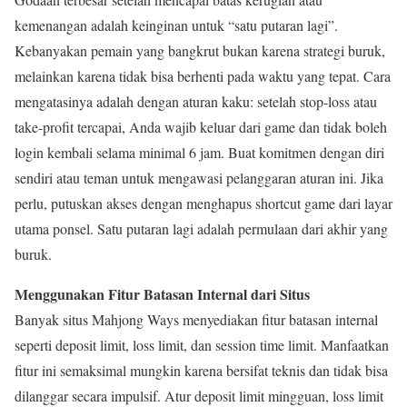
kemenangan adalah keinginan untuk “satu putaran lagi”.
Kebanyakan pemain yang bangkrut bukan karena strategi buruk,
melainkan karena tidak bisa berhenti pada waktu yang tepat. Cara
mengatasinya adalah dengan aturan kaku: setelah stop-loss atau
take-profit tercapai, Anda wajib keluar dari game dan tidak boleh
login kembali selama minimal 6 jam. Buat komitmen dengan diri
sendiri atau teman untuk mengawasi pelanggaran aturan ini. Jika
perlu, putuskan akses dengan menghapus shortcut game dari layar
utama ponsel. Satu putaran lagi adalah permulaan dari akhir yang
buruk.
Menggunakan Fitur Batasan Internal dari Situs
Banyak situs Mahjong Ways menyediakan fitur batasan internal
seperti deposit limit, loss limit, dan session time limit. Manfaatkan
fitur ini semaksimal mungkin karena bersifat teknis dan tidak bisa
dilanggar secara impulsif. Atur deposit limit mingguan, loss limit