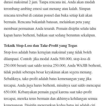
durasi maksimal 2 jam. Tanpa rencana ini, Anda akan mudah
terombang-ambing emosi saat menang atau kalah. Simpan
rencana tersebut di catatan ponsel dan buka setiap kali akan
bermain. Rencana bukanlah batasan, melainkan peta yang
membuat permainan Anda terarah. Pemain disiplin selalu tahu
kapan harus berhenti, bahkan saat sedang beruntun sekalipun.
Teknik Stop-Loss dan Take-Profit yang Tegas
Stop-loss adalah batas kerugian maksimal yang tidak boleh
dilampaui. Contoh: jika modal Anda 500.000, stop-loss di
250.000 berarti saat saldo tersisa 250.000, Anda WAJIB berhenti,
tidak peduli seberapa besar keyakinan akan segera menang.
Sebaliknya, take-profit adalah batas kemenangan yang jika
tercapai, Anda juga harus berhenti, misalnya saat saldo mencapai
650.000. Kebanyakan pemain gagal karena saat take-profit
tercapai, mereka terus bermain dan akhirnya kehilangan semua
kemenangan. Disiplin menerapkan kedua batas ini adalah ciri