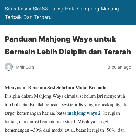
Situs Resmi Slot88 Paling Hoki Gampang Menang
Terbaik Dan Terbaru
Panduan Mahjong Ways untuk
Bermain Lebih Disiplin dan Terarah
M4inG0ls
3 bulan ago
Menyusun Rencana Sesi Sebelum Mulai Bermain
Disiplin dalam Mahjong Ways dimulai sebelum jari menyentuh
tombol spin. Buatlah rencana sesi tertulis yang mencakup tiga hal:
mahjong ways 2
target kemenangan harian, batas
kerugian
harian, dan durasi bermain maksimal. Misalnya, target
kemenangan +30% dari modal awal, batas kerugian -50%, dan