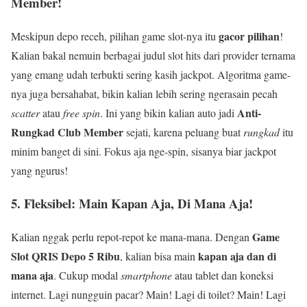
Member!
gacor pilihan
Meskipun depo receh, pilihan game slot-nya itu
!
Kalian bakal nemuin berbagai judul slot hits dari provider ternama
yang emang udah terbukti sering kasih jackpot. Algoritma game-
nya juga bersahabat, bikin kalian lebih sering ngerasain pecah
Anti-
scatter
atau
free spin
. Ini yang bikin kalian auto jadi
Rungkad Club Member
sejati, karena peluang buat
rungkad
itu
minim banget di sini. Fokus aja nge-spin, sisanya biar jackpot
yang ngurus!
5. Fleksibel: Main Kapan Aja, Di Mana Aja!
Game
Kalian nggak perlu repot-repot ke mana-mana. Dengan
Slot QRIS Depo 5 Ribu
kapan aja dan di
, kalian bisa main
mana aja
. Cukup modal
smartphone
atau tablet dan koneksi
internet. Lagi nungguin pacar? Main! Lagi di toilet? Main! Lagi