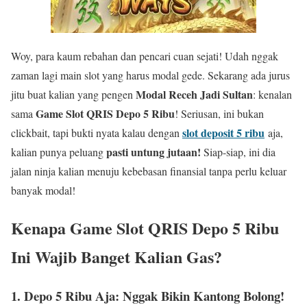
Woy, para kaum rebahan dan pencari cuan sejati! Udah nggak
zaman lagi main slot yang harus modal gede. Sekarang ada jurus
Modal Receh Jadi Sultan
jitu buat kalian yang pengen
: kenalan
Game Slot QRIS Depo 5 Ribu
sama
! Seriusan, ini bukan
slot deposit 5 ribu
clickbait, tapi bukti nyata kalau dengan
aja,
pasti untung jutaan!
kalian punya peluang
Siap-siap, ini dia
jalan ninja kalian menuju kebebasan finansial tanpa perlu keluar
banyak modal!
Kenapa Game Slot QRIS Depo 5 Ribu
Ini Wajib Banget Kalian Gas?
1. Depo 5 Ribu Aja: Nggak Bikin Kantong Bolong!