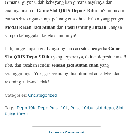
Gimana, guys? Udah kebayang kan gimana asyiknya dan
Game Slot QRIS Depo 5 Ribu
cuannya main di
ini? Ini bukan
cuma sekadar game, tapi peluang emas buat kalian yang pengen
Modal Receh Jadi Sultan
Pasti Untung Jutaan
dan
! Jangan
sampai ketinggalan kereta cuan ini ya!
Game
Jadi, tunggu apa lagi? Langsung aja cari situs penyedia
Slot QRIS Depo 5 Ribu
yang terpercaya, daftar, deposit cuma 5
sensasi jadi sultan cuan
ribu, dan rasakan sendiri
yang
sesungguhnya. Yuk, gas sekarang, biar dompet auto-tebel dan
rekening auto-meledak!
Categories:
Uncategorized
Tags:
Depo 10k
,
Depo Pulsa 10k
,
Pulsa 10rbu
,
slot depo
,
Slot
Pulsa 10rbu
Leave a Comment