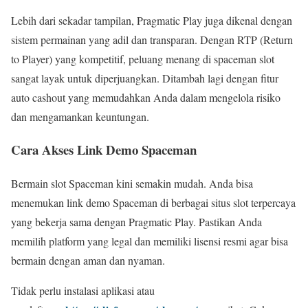
Lebih dari sekadar tampilan, Pragmatic Play juga dikenal dengan
sistem permainan yang adil dan transparan. Dengan RTP (Return
to Player) yang kompetitif, peluang menang di spaceman slot
sangat layak untuk diperjuangkan. Ditambah lagi dengan fitur
auto cashout yang memudahkan Anda dalam mengelola risiko
dan mengamankan keuntungan.
Cara Akses Link Demo Spaceman
Bermain slot Spaceman kini semakin mudah. Anda bisa
menemukan link demo Spaceman di berbagai situs slot terpercaya
yang bekerja sama dengan Pragmatic Play. Pastikan Anda
memilih platform yang legal dan memiliki lisensi resmi agar bisa
bermain dengan aman dan nyaman.
Tidak perlu instalasi aplikasi atau